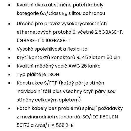
Kvalitní dvakrát stíněné patch kabely
kategorie 6A/Class E
s litou ochranou
A
Určené pro provoz vysokorychlostních
ethernetových protokolů, včetně 2.5GBASE-T,
5GBASE-T a 10GBASE-T
Vysoká spolehlivost a flexibilita
Krytí kontaktů konektorů RJ45 zlatem 50 µin
Kvalitní měděný vodič AWG 26 lanko
Typ pláště je LSOH
Konstrukce S/FTP (každý pár je stíněn
individuální fólií plus všechny čtyři páry jsou
stíněny celkovým opletem)
Patch kabely bez problémů splňují požadavky
z mezinárodních standardů ISO/IEC 11801, EN
50173 a ANSI/TIA 568.2-E