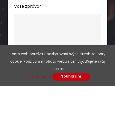
Vaše zpráva*
Instalační kabel Solarix CAT7A SSTP LSOHFR
B2
-s1,d1,a1 1200 MHz 500m/cívka SXKD-7A-
ca
1200-SSTP-LSOHFR-B2ca
Tento web používá k poskytování svých služeb soubory
Souhlasím se zpracováním osobních
Vysoce výkonný dvakrát stíněný kabel CAT7A s
cookie. Používáním tohoto webu s tím vyjadřujete svůj
údajů
šířkou pásma 1200 MHz, LSOHFR pláštěm a třídou
souhlas.
reakce na oheň B2
-s1,d1,a1, 500 m cívka,
ca
Souhlasím
Více informací.
Component Level certifikace.
17 050,00 CZK
cív500m