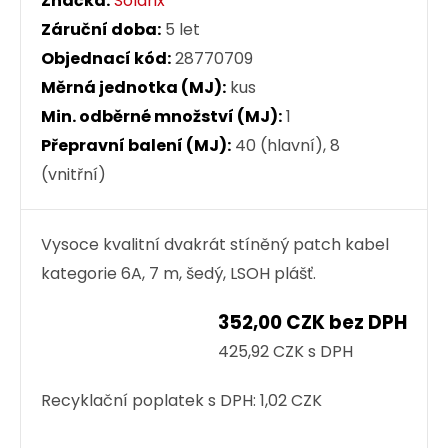
Značka:
Solarix
Záruční doba:
5 let
Objednací kód:
28770709
Měrná jednotka (MJ):
kus
Min. odběrné množství (MJ):
1
Přepravní balení (MJ):
40 (hlavní), 8
(vnitřní)
Vysoce kvalitní dvakrát stíněný patch kabel
kategorie 6A, 7 m, šedý, LSOH plášť.
352,00 CZK bez DPH
425,92 CZK s DPH
Recyklační poplatek s DPH:
1,02 CZK