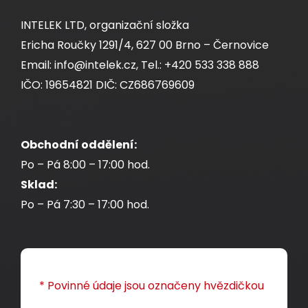
INTELEK LTD, organizační složka
Ericha Roučky 1291/4, 627 00 Brno – Černovice
Email: info@intelek.cz, Tel.: +420 533 338 888
Samořezný keystone Solarix CAT6A UTP
IČO: 19654821 DIČ: CZ686769609
SXKJ-10G-UTP-RAL-SA, RAL FIT moduly,
Component Level a 4PPoE certifikace
Obchodní oddělení:
Kompaktní HD samořezný nestíněný keystone
Po – Pá 8:00 – 17:00 hod.
CAT6A s RAL FIT barevnými moduly a ochranou
Sklad:
CROSSTALK PROTECT s Component Level a
Po – Pá 7:30 – 17:00 hod.
4PPoE certifikací.
118,00 CZK
* Povinné údaje jsou označeny hvězdičkou
ks