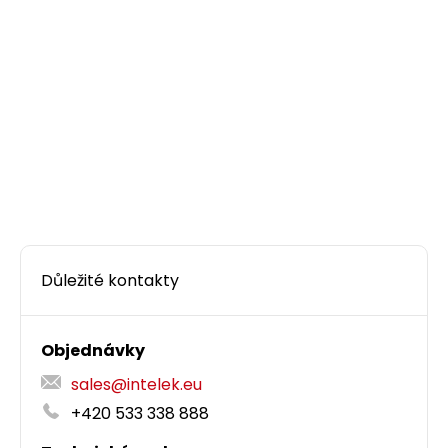
Samořezný keystone Solarix CAT6A STP RJ45
SXKJ-10G-STP-BK-SA Component Level a
4PPoE certifikace
Samořezný stíněný keystone CAT6A RJ45 s
Component Level a 4PPoE certifikací.
129,00 CZK
Důležité kontakty
ks
Objednávky
sales@intelek.eu
+420 533 338 888
Dodání:
ihned