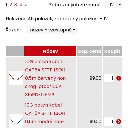
1
2
3
4
>
Zobrazených záznamů:
Nalezeno 45 položek, zobrazeny položky 1 - 12
Řazení:
Název
Dop. cena
Koupit
10G patch kabel
CAT6A SFTP LSOH
0,5m červený non-
99,00
snag-proof C6A-
315RD-0,5MB
10G patch kabel
CAT6A SFTP LSOH
0,5m modrý non-
99,00