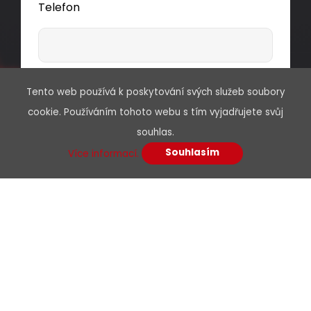
Telefon
Předmět
Tento web používá k poskytování svých služeb soubory
cookie. Používáním tohoto webu s tím vyjadřujete svůj
souhlas.
Souhlasím
Více informací.
Vaše zpráva*
Souhlasím se zpracováním osobních