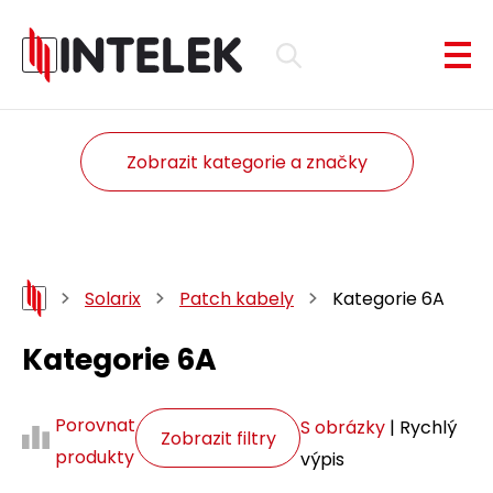
Zobrazit kategorie a značky
Solarix
Patch kabely
Kategorie 6A
Kategorie 6A
Porovnat
S obrázky
| Rychlý
Zobrazit filtry
produkty
výpis