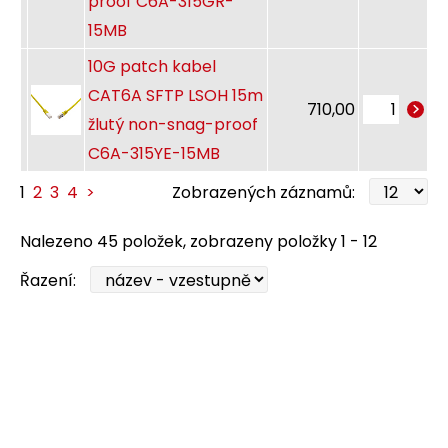
proof C6A-315GR-
15MB
10G patch kabel
CAT6A SFTP LSOH 15m
710,00
žlutý non-snag-proof
C6A-315YE-15MB
1
2
3
4
>
Zobrazených záznamů:
Nalezeno 45 položek, zobrazeny položky 1 - 12
Řazení: