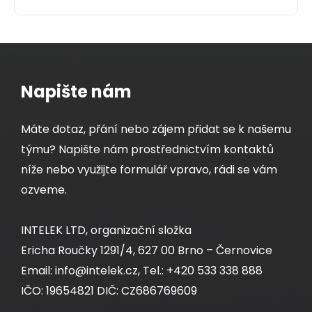
Napište nám
Máte dotaz, přání nebo zájem přidat se k našemu
týmu? Napište nám prostřednictvím kontaktů
níže nebo využijte formulář vpravo, rádi se vám
ozveme.
INTELEK LTD, organizační složka
Ericha Roučky 1291/4, 627 00 Brno – Černovice
Email: info@intelek.cz, Tel.: +420 533 338 888
IČO: 19654821 DIČ: CZ686769609