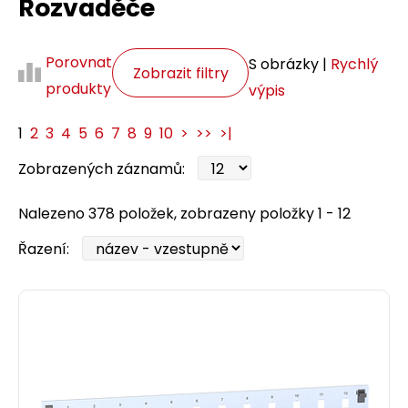
Rozvaděče
Porovnat
S obrázky |
Rychlý
Zobrazit filtry
produkty
výpis
1
2
3
4
5
6
7
8
9
10
>
>>
>|
Zobrazených záznamů:
Nalezeno 378 položek, zobrazeny položky 1 - 12
Řazení: