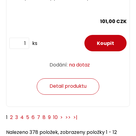
101,00 CZK
ks
Dodání:
na dotaz
Detail produktu
1
2
3
4
5
6
7
8
9
10
>
>>
>|
Nalezeno 378 položek, zobrazeny položky 1 - 12