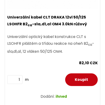
Univerzální kabel CLT DRAKA 12vl 50/125
LSOHFR B2
-s1a,d1,a1 OM4 3.0kN růžový
ca
Univerzální optický kabel konstrukce CLT s
LSOHFR pláštěm a třídou reakce na oheň B2
-
ca
s1a,d1,a1, 12 vláken 50/125 OM4.
82,10 CZK
m
Dodání:
ihned