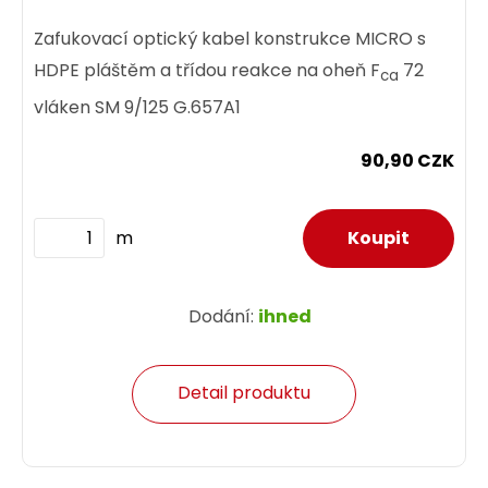
Zafukovací optický kabel konstrukce MICRO s
HDPE pláštěm a třídou reakce na oheň F
72
ca
vláken SM 9/125 G.657A1
90,90 CZK
m
Dodání:
ihned
Detail produktu