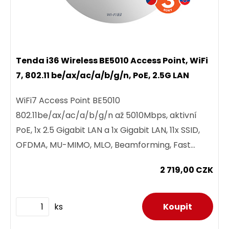
Tenda i36 Wireless BE5010 Access Point, WiFi
7, 802.11 be/ax/ac/a/b/g/n, PoE, 2.5G LAN
WiFi7 Access Point BE5010
802.11be/ax/ac/a/b/g/n až 5010Mbps, aktivní
PoE, 1x 2.5 Gigabit LAN a 1x Gigabit LAN, 11x SSID,
OFDMA, MU-MIMO, MLO, Beamforming, Fast
roaming 802.11 k/v/r, WPA3-SAE, 5x...
2 719,00 CZK
ks