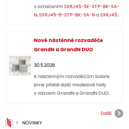
s označením
SXRJ45-5E-STP-BK-SA-
N
,
SXRJ45-6-STP-BK-SA-N
a
SXRJ45-
6A-STP-BK-SA-N
. Tyto konektory
jsou určeny pro stíněné i nestíněné
kabely Solarix s vodičem typu drát
Nové nástěnné rozvaděče
i kabely s vodičem typu licna.
GrandN a GrandN DUO
30.5.2026
K nástěnným rozvaděčům Solarix
jsme přidali další modelové řady
s názvem GrandN a GrandN DUO.
Další
NOVINKY