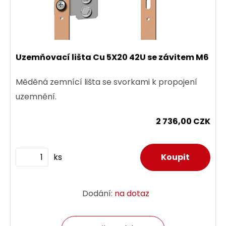
Uzemňovací lišta Cu 5X20 42U se závitem M6
Měděná zemnící lišta se svorkami k propojení
uzemnění.
2 736,00 CZK
ks
Dodání:
na dotaz