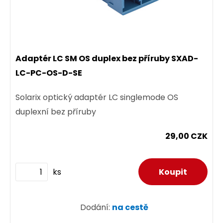
Adaptér LC SM OS duplex bez příruby SXAD-
LC-PC-OS-D-SE
Solarix optický adaptér LC singlemode OS
duplexní bez příruby
29,00 CZK
ks
Dodání:
na cestě