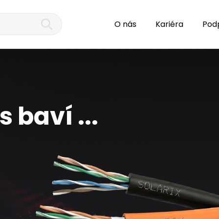
O nás
Kariéra
Pod
 baví ...