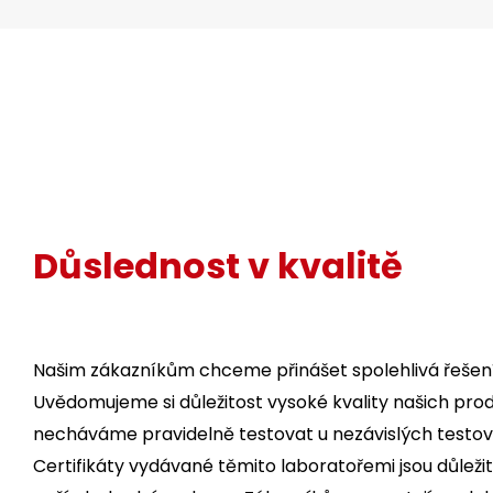
Důslednost v kvalitě
Našim zákazníkům chceme přinášet spolehlivá řešení
Uvědomujeme si důležitost vysoké kvality našich prod
necháváme pravidelně testovat u nezávislých testova
Certifikáty vydávané těmito laboratořemi jsou důleži