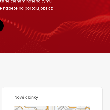
ňte se členem našeho týmu.
 najdete na portálu jobs.cz.
Nové články