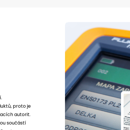
.
uktů, proto je
cích autorit.
tou součástí