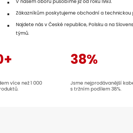
V našem oboru působíme již od roku 1993.
Zákazníkům poskytujeme obchodní a technickou p
Najdete nás v České republice, Polsku a na Sloven
týmů.
0+
38%
em více než 1 000
Jsme nejprodávanější kabe
roduktů.
s tržním podílem 38%.