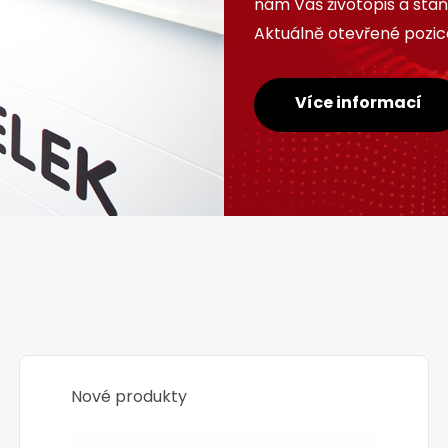
nám Váš životopis a sta
Aktuálně otevřené pozice
Více informací
Nové produkty