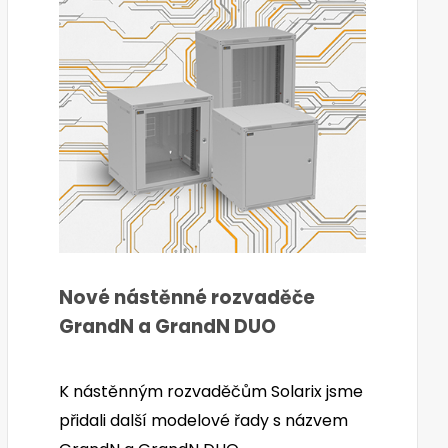
Nové nástěnné rozvaděče
GrandN a GrandN DUO
K nástěnným rozvaděčům Solarix jsme
přidali další modelové řady s názvem