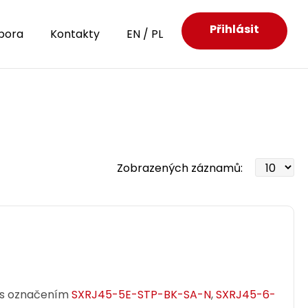
Přihlásit
pora
Kontakty
EN
/
PL
Zobrazených záznamů:
y s označením
SXRJ45-5E-STP-BK-SA-N
,
SXRJ45-6-