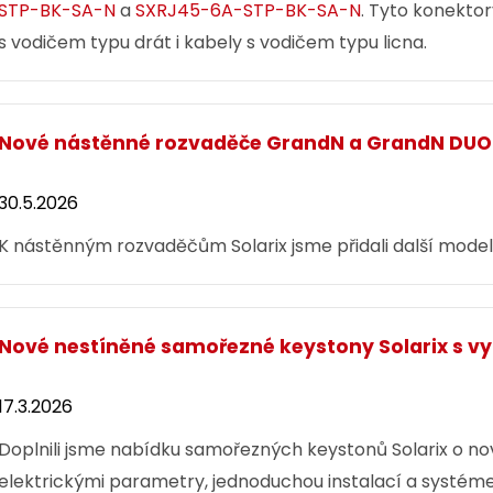
STP-BK-SA-N
a
SXRJ45-6A-STP-BK-SA-N
. Tyto konektor
s vodičem typu drát i kabely s vodičem typu licna.
Nové nástěnné rozvaděče GrandN a GrandN DUO
30.5.2026
K nástěnným rozvaděčům Solarix jsme přidali další mod
Nové nestíněné samořezné keystony Solarix s 
17.3.2026
Doplnili jsme nabídku samořezných keystonů Solarix o no
elektrickými parametry, jednoduchou instalací a systé