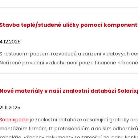
Stavba teplé/studené uličky pomocí komponentů
4.12.2025
S rostoucím počtem rozvaděčů a zařízení v datových cent
Neřízené proudění vzduchu není pouze finančně náročné, 
Nové materiály v naší znalostní databázi Solari
21.11.2025
Solarixpedia
je znalostní databáze obsahující graficky ori
montážním firmám, IT profesionálům a dalším odborníkům
kabeláže. Všechny dokumenty se zaměřují na jednu konkré