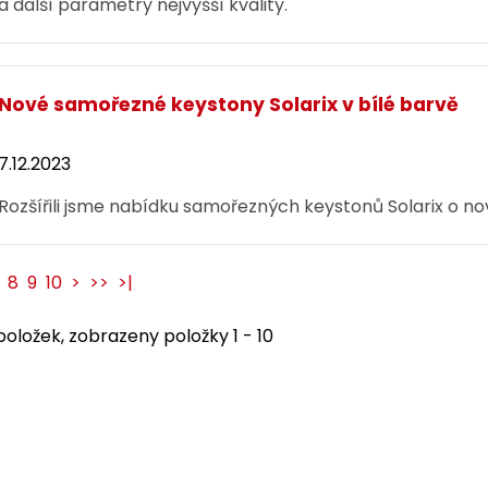
a další parametry nejvyšší kvality.
Nové samořezné keystony Solarix v bílé barvě
7.12.2023
Rozšířili jsme nabídku samořezných keystonů Solarix o no
8
9
10
>
>>
>|
oložek, zobrazeny položky 1 - 10