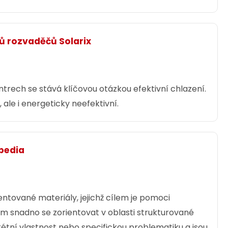
 rozvaděčů Solarix
rech se stává klíčovou otázkou efektivní chlazení.
ale i energeticky neefektivní.
xpedia
entované materiály, jejichž cílem je pomoci
 snadno se zorientovat v oblasti strukturované
tní vlastnost nebo specifickou problematiku a jsou