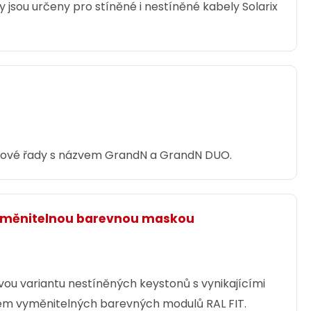
y jsou určeny pro stíněné i nestíněné kabely Solarix
elové řady s názvem GrandN a GrandN DUO.
vyměnitelnou barevnou maskou
vou variantu nestíněných keystonů s vynikajícími
mem vyměnitelných barevných modulů RAL FIT.