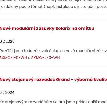
rozděleny podle témat (např. instalace a instalační postu
atd.). Materiály jsou k dispozici všem našim zákazníkům 
Nové modulární zásuvky Solarix na omítku
6.2.2025
Rozšířili jsme řadu zásuvek Solarix o nové modulární zás
SXMO-1-0-WH
a
SXMO-2-0-WH
.
Nový stojanový rozvaděč Grand - výborná kvalit
9.9.2024
Ke stojanovým rozvaděčům Solarix jsme přidali další mo