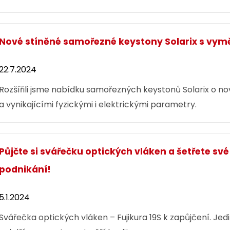
Nové stíněné samořezné keystony Solarix s vy
22.7.2024
Rozšířili jsme nabídku samořezných keystonů Solarix o no
a vynikajícími fyzickými i elektrickými parametry.
Půjčte si svářečku optických vláken a šetřete své
podnikání!
5.1.2024
Svářečka optických vláken – Fujikura 19S k zapůjčení. Je