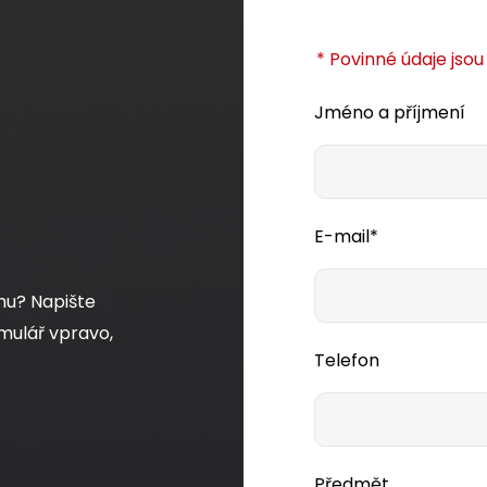
* Povinné údaje jso
Jméno a příjmení
E-mail*
mu? Napište
mulář vpravo,
Telefon
Předmět