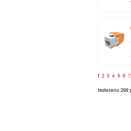
1
2
3
4
5
6
7
Nalezeno 299 p