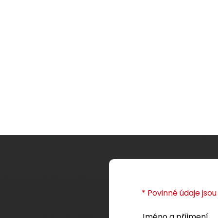
* Povinné údaje jso
Jméno a příjmení