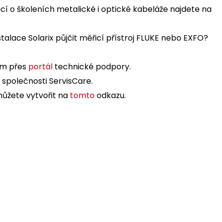
mací o školeních metalické i optické kabeláže najdete na
nstalace Solarix půjčit měřicí přístroj FLUKE nebo EXFO?
ům přes
portál
technické podpory.
 společnosti ServisCare.
ůžete vytvořit na
tomto
odkazu.