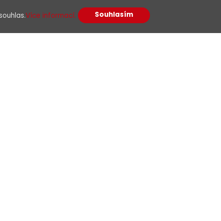
Souhlasím
souhlas.
Více informací.
racováním osobních údajů