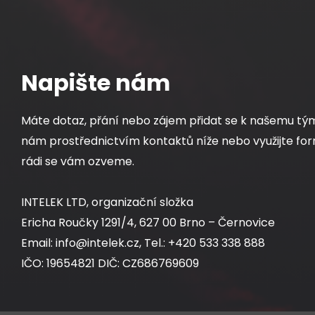
Napište nám
Máte dotaz, přání nebo zájem přidat se k našemu tý
nám prostřednictvím kontaktů níže nebo využijte for
rádi se vám ozveme.
INTELEK LTD, organizační složka
Ericha Roučky 1291/4, 627 00 Brno – Černovice
Email: info@intelek.cz, Tel.: +420 533 338 888
IČO: 19654821 DIČ: CZ686769609