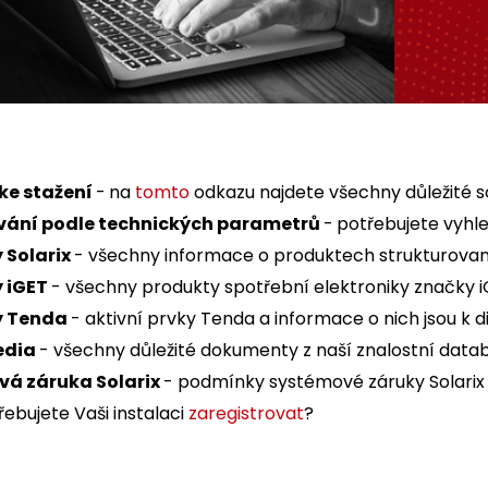
ke stažení
-
na
tomto
odkazu najdete všechny důležité s
vání podle technických parametrů
-
potřebujete vyhle
 Solarix
- všechny informace o produktech strukturovan
 iGET
- všechny produkty spotřební elektroniky značky 
y Tenda
- aktivní prvky Tenda a informace o nich jsou k d
edia
- všechny důležité dokumenty z naší znalostní data
á záruka Solarix
- podmínky systémové záruky Solarix 
ebujete Vaši instalaci
zaregistrovat
?