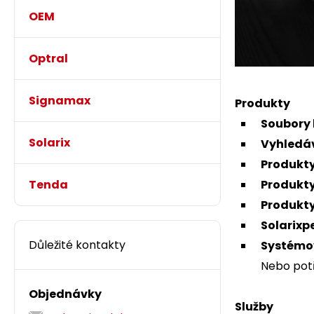
OEM
Optral
Signamax
Produkty
Soubory 
Solarix
Vyhledá
Produkty
Produkty
Tenda
Produkt
Solarixp
Důležité kontakty
Systémov
Nebo potř
Objednávky
Služby