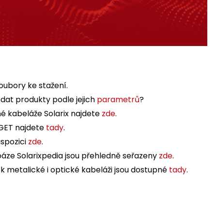
oubory ke stažení.
dat produkty podle jejich
parametrů
?
é kabeláže Solarix najdete
zde
.
iGET najdete
tady
.
ispozici
zde
.
báze Solarixpedia jsou přehledně seřazeny
zde
.
k metalické i optické kabeláži jsou dostupné
tady
.