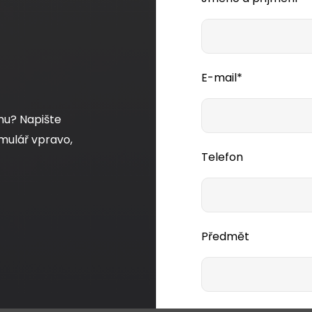
E-mail*
mu? Napište
mulář vpravo,
Telefon
Předmět