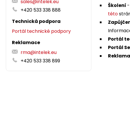
sales@intelek.eu
Školení
-
+420 533 338 888
této
strá
Technická podpora
Zapůjčen
Informace
Portál technické podpory
Portál t
Reklamace
Portál S
rma@intelek.eu
Reklama
+420 533 338 899