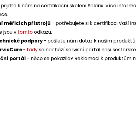
přijďte k nám na certifikační školení Solarix. Více infor
nce.
í měřicích přístrojů
- potřebujete si k certifikaci Vaší i
 jsou v
tomto
odkazu.
echnické podpory
-
pošlete nám dotaz k našim produkt
ervisCare
-
tady
se nachází servisní portál
naší sesterské
ční portál
- něco se pokazilo? Reklamaci k produktům m