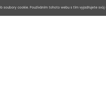
Vaše zpráva*
b soubory cookie. Používáním tohoto webu s tím vyjadřujete svůj 
Souhlasím se zp