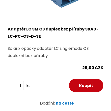
Adaptér LC SM OS duplex bez příruby SXAD-
LC-PC-OS-D-SE
Solarix optický adaptér LC singlemode OS
duplexní bez příruby
29,00 CZK
ks
Dodání:
na cestě