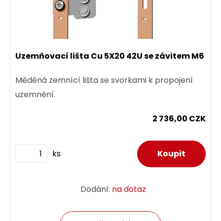
Uzemňovací lišta Cu 5X20 42U se závitem M6
Měděná zemnící lišta se svorkami k propojení
uzemnění.
2 736,00 CZK
ks
Dodání:
na dotaz