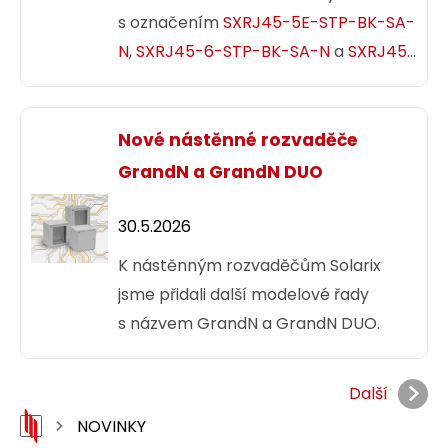
s označením
SXRJ45-5E-STP-BK-SA-
N
,
SXRJ45-6-STP-BK-SA-N
a
SXRJ45-
6A-STP-BK-SA-N
. Tyto konektory
jsou určeny pro stíněné i nestíněné
kabely Solarix s vodičem typu drát
Nové nástěnné rozvaděče
i kabely s vodičem typu licna.
GrandN a GrandN DUO
30.5.2026
K nástěnným rozvaděčům Solarix
jsme přidali další modelové řady
s názvem GrandN a GrandN DUO.
Další
NOVINKY