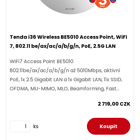
Tenda i36 Wireless BE5010 Access Point, WiFi
7, 802.11 be/ax/ac/a/b/g/n, PoE, 2.5G LAN
WiFi7 Access Point BE5010
802.11be/ax/ac/a/b/g/n až 5010Mbps, aktivní
PoE, 1x 2.5 Gigabit LAN a 1x Gigabit LAN, 11x SSID,
OFDMA, MU-MIMO, MLO, Beamforming, Fast
roaming 802.11 k/v/r, WPA3-SAE, 5x...
2 719,00 CZK
ks