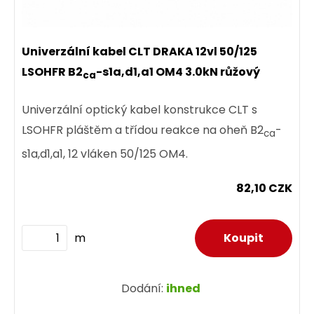
Univerzální kabel CLT DRAKA 12vl 50/125
LSOHFR B2
-s1a,d1,a1 OM4 3.0kN růžový
ca
Univerzální optický kabel konstrukce CLT s
LSOHFR pláštěm a třídou reakce na oheň B2
-
ca
s1a,d1,a1, 12 vláken 50/125 OM4.
82,10 CZK
m
Dodání:
ihned