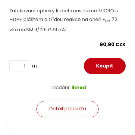
Zafukovací optický kabel konstrukce MICRO s
HDPE pláštěm a třídou reakce na oheň F
72
ca
vláken SM 9/125 G.657A1
90,90 CZK
m
Dodání:
ihned
Detail produktu