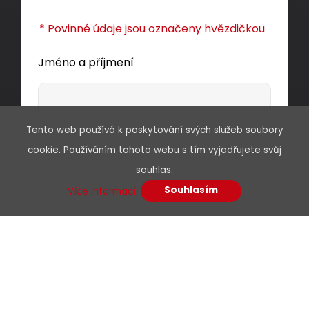
* Povinné údaje jsou označeny hvězdičkou
Jméno a příjmení
Tento web používá k poskytování svých služeb soubory
E-mail*
cookie. Používáním tohoto webu s tím vyjadřujete svůj
souhlas.
Souhlasím
Více informací.
Telefon
Předmět