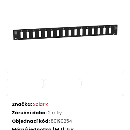
Značka:
Solarix
Záruční doba:
2 roky
Objednací kód:
80190254
Měrná jednotka (MJ):
kus