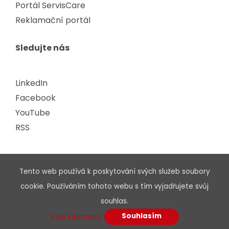
Portál ServisCare
Reklamační portál
Sledujte nás
LinkedIn
Facebook
YouTube
RSS
Tento web používá k poskytování svých služeb soubory
cookie. Používáním tohoto webu s tím vyjadřujete svůj
Jsme výrobci kompletního řešení pasivní
souhlas.
infrastruktury pro počítačové sítě a spotřební
Souhlasím
Více informací.
elektroniky.