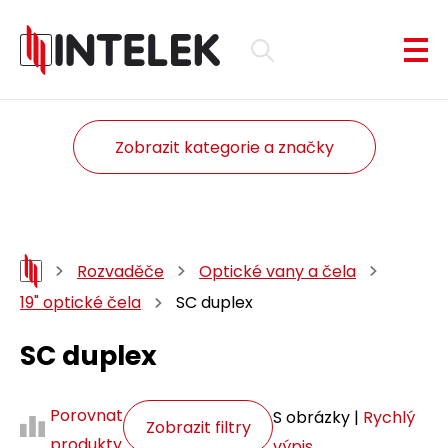
Zobrazit kategorie a značky
Rozvaděče
Optické vany a čela
19" optické čela
SC duplex
SC duplex
Porovnat
S obrázky |
Rychlý
Zobrazit filtry
produkty
výpis