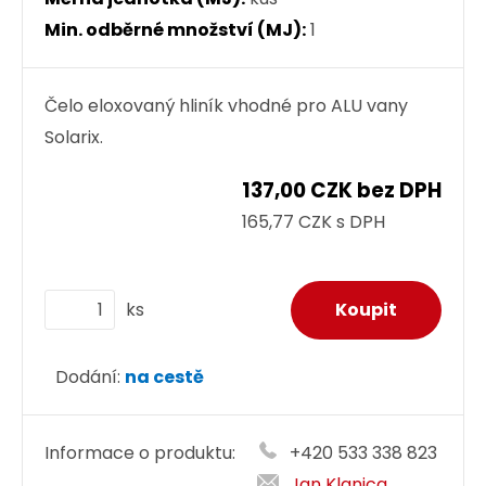
Min. odběrné množství (MJ):
1
Čelo eloxovaný hliník vhodné pro ALU vany
Solarix.
137,00 CZK bez DPH
165,77 CZK s DPH
ks
Dodání:
na cestě
Informace o produktu:
+420 533 338 823
Jan Klanica