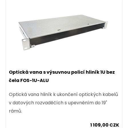
Optická vana s výsuvnou policí hliník 1U bez
čela FOS-1U-ALU
Optická vana hliník k ukončení optických kabelů
v datových rozvaděčích s upevněním do 19"
rámů.
1 109,00 CZK