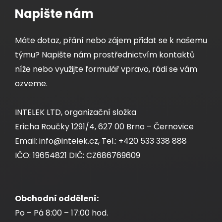
Napište nám
Máte dotaz, přání nebo zájem přidat se k našemu
týmu? Napište nám prostřednictvím kontaktů
níže nebo využijte formulář vpravo, rádi se vám
ozveme.
INTELEK LTD, organizační složka
Ericha Roučky 1291/4, 627 00 Brno – Černovice
Email: info@intelek.cz, Tel.: +420 533 338 888
IČO: 19654821 DIČ: CZ686769609
Obchodní oddělení:
Po – Pá 8:00 – 17:00 hod.