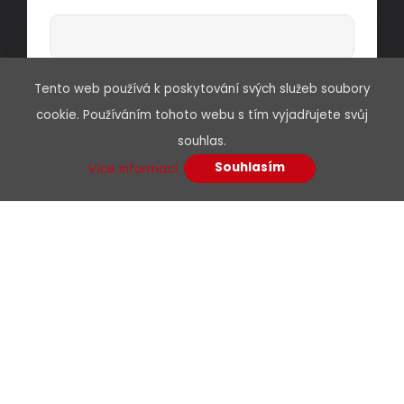
Předmět
Tento web používá k poskytování svých služeb soubory
cookie. Používáním tohoto webu s tím vyjadřujete svůj
souhlas.
Souhlasím
Více informací.
Vaše zpráva*
Souhlasím se zpracováním osobních
údajů