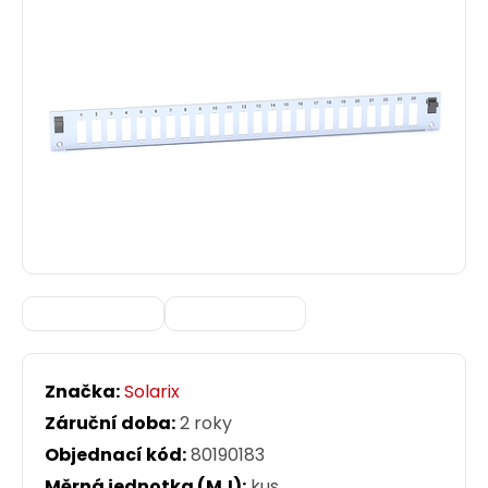
Značka:
Solarix
Záruční doba:
2 roky
Objednací kód:
80190183
Měrná jednotka (MJ):
kus