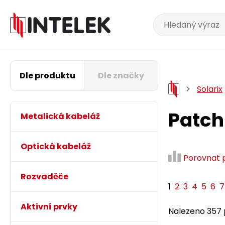
Dle produktu
Dle značky
Solarix
Patch
Metalická kabeláž
Optická kabeláž
Porovnat 
Rozvaděče
1
2
3
4
5
6
7
Aktivní prvky
Nalezeno 357 p