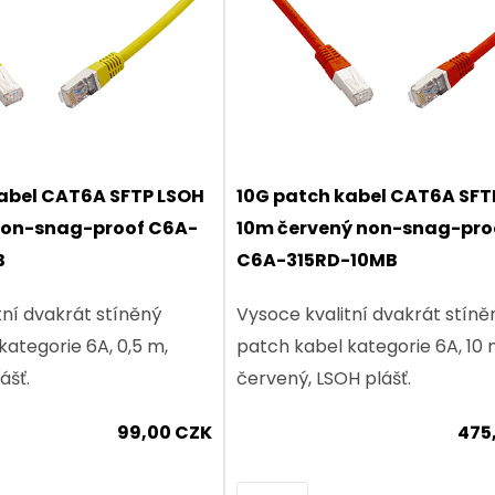
abel CAT6A SFTP LSOH
10G patch kabel CAT6A SFT
 non-snag-proof C6A-
10m červený non-snag-pro
B
C6A-315RD-10MB
tní dvakrát stíněný
Vysoce kvalitní dvakrát stíně
kategorie 6A, 0,5 m,
patch kabel kategorie 6A, 10 
ášť.
červený, LSOH plášť.
99,00 CZK
475