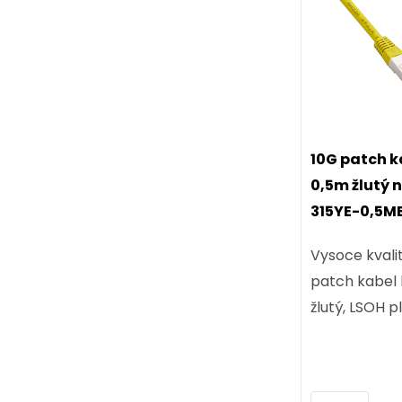
10G patch k
0,5m žlutý
315YE-0,5M
Vysoce kvali
patch kabel 
žlutý, LSOH pl