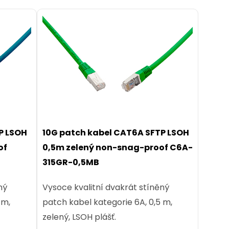
P LSOH
10G patch kabel CAT6A SFTP LSOH
of
0,5m zelený non-snag-proof C6A-
315GR-0,5MB
ný
Vysoce kvalitní dvakrát stíněný
 m,
patch kabel kategorie 6A, 0,5 m,
zelený, LSOH plášť.