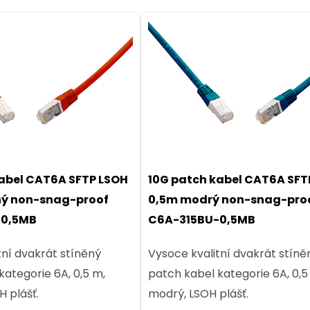
abel CAT6A SFTP LSOH
10G patch kabel CAT6A SFT
ný non-snag-proof
0,5m modrý non-snag-pro
-0,5MB
C6A-315BU-0,5MB
tní dvakrát stíněný
Vysoce kvalitní dvakrát stíně
kategorie 6A, 0,5 m,
patch kabel kategorie 6A, 0,5
H plášť.
modrý, LSOH plášť.