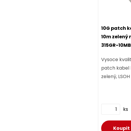
10G patch k
10m zelený
315GR-10MB
Vysoce kvali
patch kabel 
zelený, LSOH 
ks