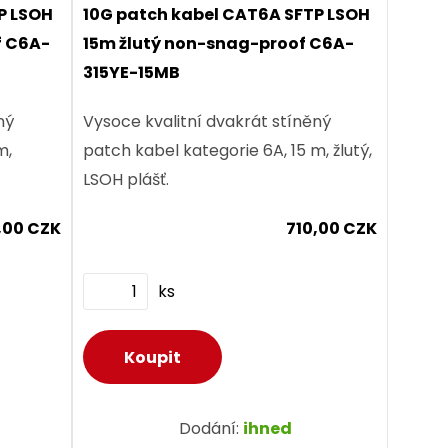
P LSOH
10G patch kabel CAT6A SFTP LSOH
f C6A-
15m žlutý non-snag-proof C6A-
315YE-15MB
ný
Vysoce kvalitní dvakrát stíněný
m,
patch kabel kategorie 6A, 15 m, žlutý,
LSOH plášť.
,00 CZK
710,00 CZK
ks
Dodání:
ihned