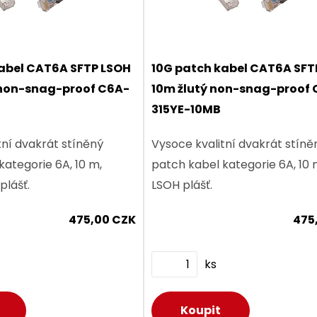
abel CAT6A SFTP LSOH
10G patch kabel CAT6A SFT
 non-snag-proof C6A-
10m žlutý non-snag-proof
315YE-10MB
tní dvakrát stíněný
Vysoce kvalitní dvakrát stíně
kategorie 6A, 10 m,
patch kabel kategorie 6A, 10 m
plášť.
LSOH plášť.
475,00 CZK
475
ks