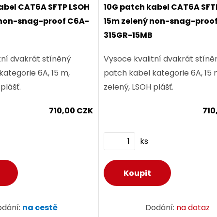
abel CAT6A SFTP LSOH
10G patch kabel CAT6A SFT
non-snag-proof C6A-
15m zelený non-snag-proo
315GR-15MB
tní dvakrát stíněný
Vysoce kvalitní dvakrát stíně
kategorie 6A, 15 m,
patch kabel kategorie 6A, 15 
plášť.
zelený, LSOH plášť.
710,00 CZK
710
ks
odání:
na cestě
Dodání:
na dotaz