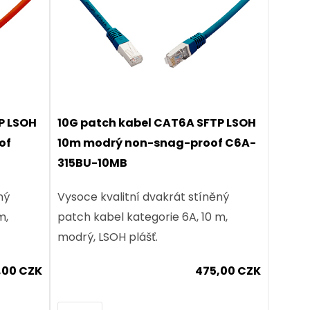
P LSOH
10G patch kabel CAT6A SFTP LSOH
of
10m modrý non-snag-proof C6A-
315BU-10MB
ný
Vysoce kvalitní dvakrát stíněný
m,
patch kabel kategorie 6A, 10 m,
modrý, LSOH plášť.
,00 CZK
475,00 CZK