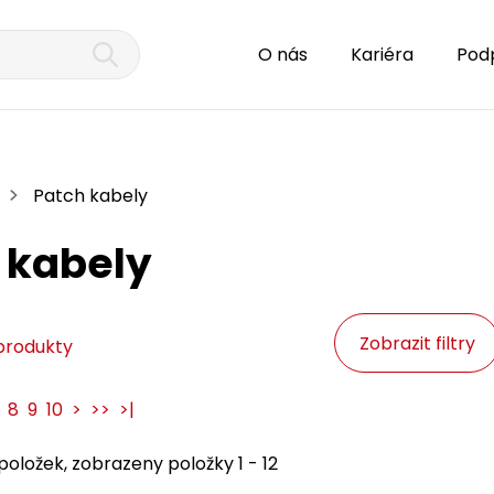
O nás
Kariéra
Pod
Patch kabely
 kabely
Zobrazit filtry
produkty
8
9
10
>
>>
>|
oložek, zobrazeny položky 1 - 12