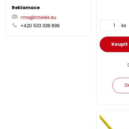
Reklamace
rma@intelek.eu
ks
+420 533 338 899
D