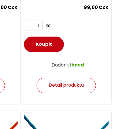
,00 CZK
99,00 CZK
ks
Dodání:
ihned
Detail produktu