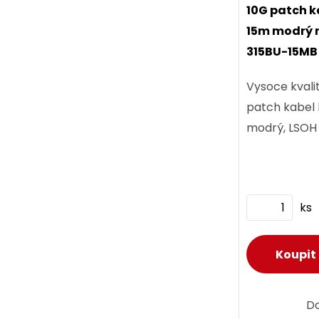
10G patch k
15m modrý 
315BU-15MB
Vysoce kvali
patch kabel 
modrý, LSOH 
ks
D