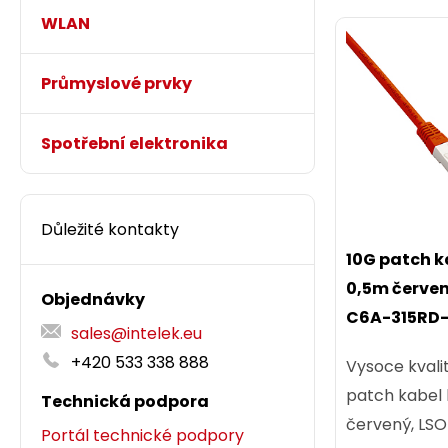
WLAN
Průmyslové prvky
Spotřební elektronika
Důležité kontakty
10G patch k
0,5m červe
Objednávky
C6A-315RD
sales@intelek.eu
+420 533 338 888
Vysoce kvali
patch kabel 
Technická podpora
červený, LSO
Portál technické podpory