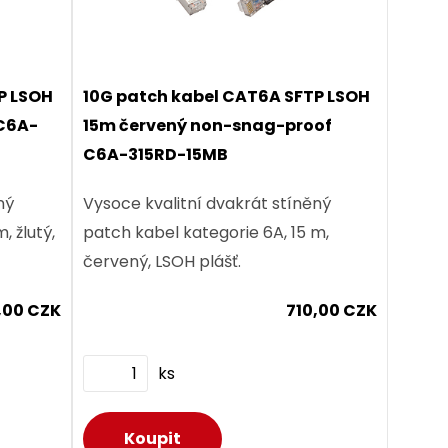
P LSOH
10G patch kabel CAT6A SFTP LSOH
 C6A-
15m červený non-snag-proof
C6A-315RD-15MB
ný
Vysoce kvalitní dvakrát stíněný
, žlutý,
patch kabel kategorie 6A, 15 m,
červený, LSOH plášť.
,00 CZK
710,00 CZK
ks