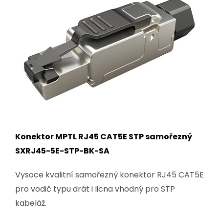
Konektor MPTL RJ45 CAT5E STP samořezný
SXRJ45-5E-STP-BK-SA
Vysoce kvalitní samořezný konektor RJ45 CAT5E
pro vodič typu drát i licna vhodný pro STP
kabeláž.