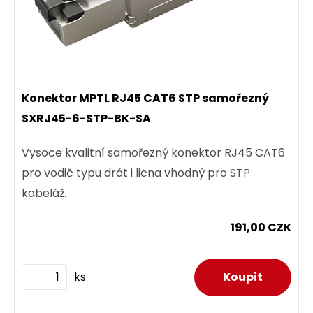
Konektor MPTL RJ45 CAT6 STP samořezný
SXRJ45-6-STP-BK-SA
Vysoce kvalitní samořezný konektor RJ45 CAT6
pro vodič typu drát i licna vhodný pro STP
kabeláž.
191,00 CZK
ks