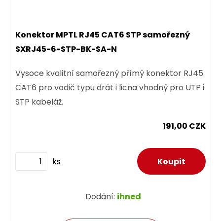
Konektor MPTL RJ45 CAT6 STP samořezný
SXRJ45-6-STP-BK-SA-N
Vysoce kvalitní samořezný přímý konektor RJ45
CAT6 pro vodič typu drát i licna vhodný pro UTP i
STP kabeláž.
191,00 CZK
ks
Dodání:
ihned