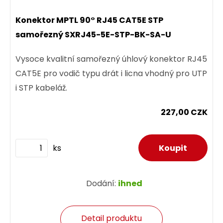
Konektor MPTL 90° RJ45 CAT5E STP
samořezný SXRJ45-5E-STP-BK-SA-U
Vysoce kvalitní samořezný úhlový konektor RJ45
CAT5E pro vodič typu drát i licna vhodný pro UTP
i STP kabeláž.
227,00 CZK
ks
Dodání:
ihned
Detail produktu