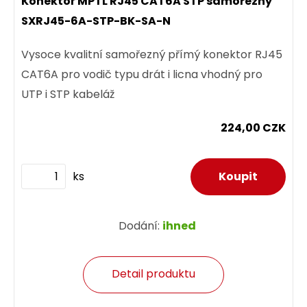
Konektor MPTL RJ45 CAT6A STP samořezný
SXRJ45-6A-STP-BK-SA-N
Vysoce kvalitní samořezný přímý konektor RJ45
CAT6A pro vodič typu drát i licna vhodný pro
UTP i STP kabeláž
224,00 CZK
ks
Dodání:
ihned
Detail produktu