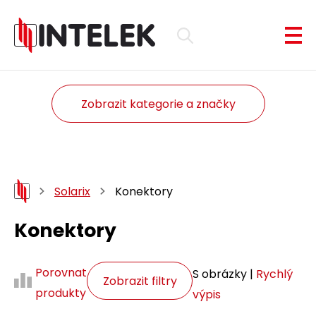
Zobrazit kategorie a značky
Solarix
Konektory
Konektory
Porovnat
S obrázky |
Rychlý
Zobrazit filtry
produkty
výpis