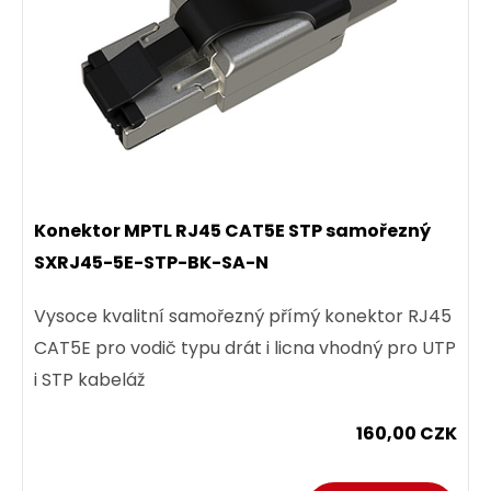
Konektor MPTL RJ45 CAT5E STP samořezný
SXRJ45-5E-STP-BK-SA-N
Vysoce kvalitní samořezný přímý konektor RJ45
CAT5E pro vodič typu drát i licna vhodný pro UTP
i STP kabeláž
160,00 CZK