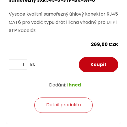
samořezný SXRJ45-6-STP-BK-SA-U
Vysoce kvalitní samořezný úhlový konektor RJ45
CAT6 pro vodič typu drát i licna vhodný pro UTP i
STP kabeláž.
269,00 CZK
ks
Dodání:
ihned
Detail produktu