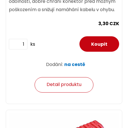
odolností, dobře chrání konektor před možným
poškozením a snižují namáhání kabelu v ohybu.
3,30 CZK
ks
Dodání:
na cestě
Detail produktu