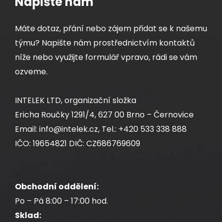
Napište nám
Máte dotaz, přání nebo zájem přidat se k našemu
týmu? Napište nám prostřednictvím kontaktů
níže nebo využijte formulář vpravo, rádi se vám
ozveme.
INTELEK LTD, organizační složka
Ericha Roučky 1291/4, 627 00 Brno – Černovice
Email: info@intelek.cz, Tel.: +420 533 338 888
IČO: 19654821 DIČ: CZ686769609
Obchodní oddělení:
Po – Pá 8:00 – 17:00 hod.
Sklad: