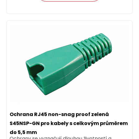
Ochrana RJ45 non-snag proof zelená
S45NSP-GN pro kabely s celkovým průměrem
do 5,5 mm
Ochrany se vyznačují dlouhou životností a