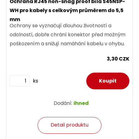
Ochrana RJ45 non-snag proof bílá S45NSP-
WH pro kabely s celkovým průměrem do 5,5
mm
Ochrany se vyznačují dlouhou životností a
odolností, dobře chrání konektor před možným
poškozením a snižují namáhání kabelu v ohybu.
3,30 CZK
ks
Dodání:
ihned
Detail produktu