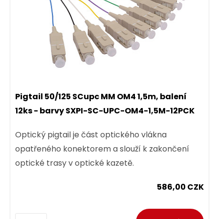
Pigtail 50/125 SCupc MM OM4 1,5m, balení
12ks - barvy SXPI-SC-UPC-OM4-1,5M-12PCK
Optický pigtail je část optického vlákna
opatřeného konektorem a slouží k zakončení
optické trasy v optické kazetě.
586,00 CZK