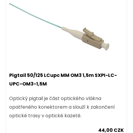
Pigtail 50/125 LCupc MM OM3 1,5m SXPI-LC-
UPC-OM3-1,5M
Optický pigtail je část optického vlákna
opatřeného konektorem a slouží k zakončení
optické trasy v optické kazetě.
44,00 CZK