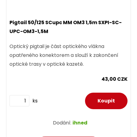
Pigtail 50/125 SCupc MM OM3 1,5m SXPI-SC-
UPC-OM3-1,5M
Optický pigtail je část optického vlákna
opatřeného konektorem a slouží k zakončení
optické trasy v optické kazetě.
43,00 CZK
ks
Dodání:
ihned