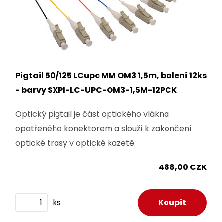
Pigtail 50/125 LCupc MM OM3 1,5m, balení 12ks
- barvy SXPI-LC-UPC-OM3-1,5M-12PCK
Optický pigtail je část optického vlákna
opatřeného konektorem a slouží k zakončení
optické trasy v optické kazetě.
488,00 CZK
ks