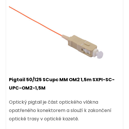
Pigtail 50/125 SCupc MM OM2 1,5m SXPI-SC-
UPC-OM2-1,5M
Optický pigtail je část optického vlákna
opatřeného konektorem a slouží k zakončení
optické trasy v optické kazetě.