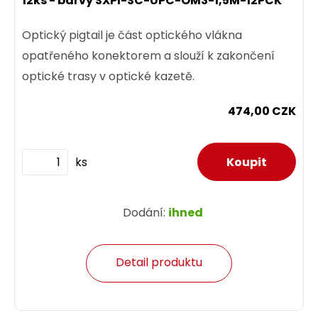
12ks - barvy SXPI-SC-UPC-OM3-1,5M-12PCK
Optický pigtail je část optického vlákna
opatřeného konektorem a slouží k zakončení
optické trasy v optické kazetě.
474,00 CZK
ks
Dodání:
ihned
Detail produktu