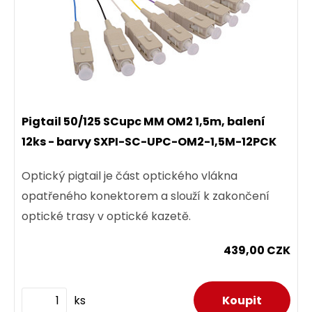
Pigtail 50/125 SCupc MM OM2 1,5m, balení
12ks - barvy SXPI-SC-UPC-OM2-1,5M-12PCK
Optický pigtail je část optického vlákna
opatřeného konektorem a slouží k zakončení
optické trasy v optické kazetě.
439,00 CZK
ks