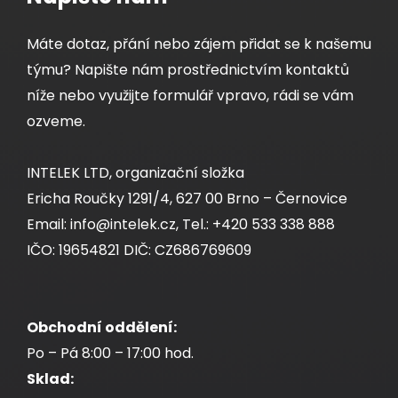
Máte dotaz, přání nebo zájem přidat se k našemu
týmu? Napište nám prostřednictvím kontaktů
níže nebo využijte formulář vpravo, rádi se vám
ozveme.
INTELEK LTD, organizační složka
Ericha Roučky 1291/4, 627 00 Brno – Černovice
Email: info@intelek.cz, Tel.: +420 533 338 888
IČO: 19654821 DIČ: CZ686769609
Obchodní oddělení:
Po – Pá 8:00 – 17:00 hod.
Sklad: