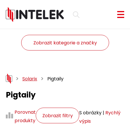
Zobrazit kategorie a značky
Solarix
Pigtaily
Pigtaily
Porovnat
S obrázky |
Rychlý
Zobrazit filtry
produkty
výpis