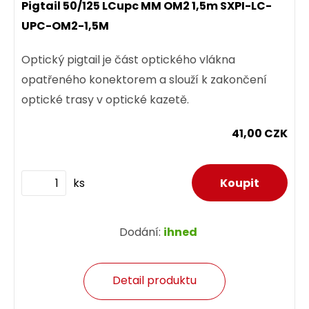
Pigtail 50/125 LCupc MM OM2 1,5m SXPI-LC-
UPC-OM2-1,5M
Optický pigtail je část optického vlákna
opatřeného konektorem a slouží k zakončení
optické trasy v optické kazetě.
41,00 CZK
ks
Dodání:
ihned
Detail produktu