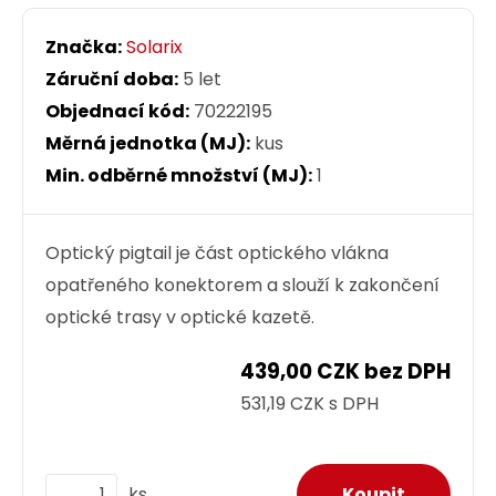
Značka:
Solarix
Záruční doba:
5 let
Objednací kód:
70222195
Měrná jednotka (MJ):
kus
Min. odběrné množství (MJ):
1
Optický pigtail je část optického vlákna
opatřeného konektorem a slouží k zakončení
optické trasy v optické kazetě.
439,00 CZK bez DPH
531,19 CZK s DPH
ks