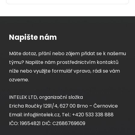
Pigtail 50/125 SCupc MM OM3 1,5m SXPI-SC-
UPC-OM3-1,5M
Optický pigtail je část optického vlákna
Napište nám
opatřeného konektorem a slouží k zakončení
optické trasy v optické kazetě.
Máte dotaz, přání nebo zájem přidat se k našemu
43,00 CZK
týmu? Napište nám prostřednictvím kontaktů
níže nebo využijte formulář vpravo, rádi se vám
ozveme.
ks
INTELEK LTD, organizační složka
Dodání:
ihned
Ericha Roučky 1291/4, 627 00 Brno – Černovice
Email: info@intelek.cz, Tel.: +420 533 338 888
IČO: 19654821 DIČ: CZ686769609
Detail produktu