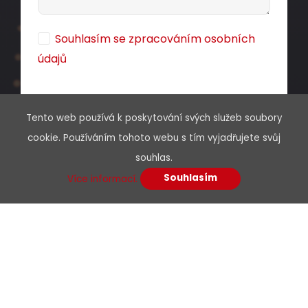
Souhlasím se zpracováním osobních
údajů
Tento web používá k poskytování svých služeb soubory
cookie. Používáním tohoto webu s tím vyjadřujete svůj
souhlas.
Souhlasím
Více informací.
Menu
O nás