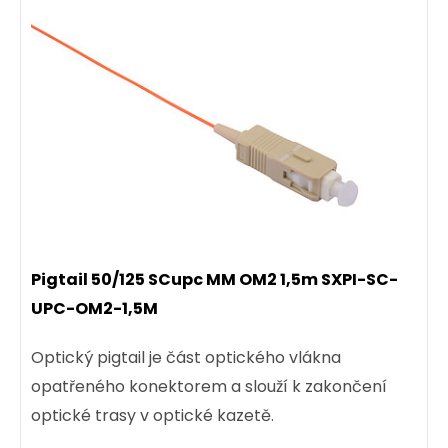
Pigtail 50/125 SCupc MM OM2 1,5m SXPI-SC-
UPC-OM2-1,5M
Optický pigtail je část optického vlákna
opatřeného konektorem a slouží k zakončení
optické trasy v optické kazetě.