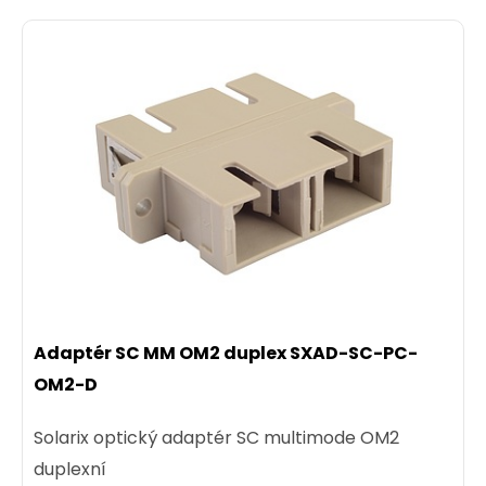
Pigtail 50/125 SCupc MM OM3 1,5m SXPI-SC-
UPC-OM3-1,5M
Optický pigtail je část optického vlákna
opatřeného konektorem a slouží k zakončení
optické trasy v optické kazetě.
Adaptér SC MM OM2 duplex SXAD-SC-PC-
OM2-D
43,00 CZK
Solarix optický adaptér SC multimode OM2
duplexní
ks