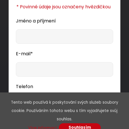
* Povinné údaje jsou označeny hvězdičkou
Jméno a příjmení
E-mail*
Telefon
Tento web používá k poskytování svých služeb soubory
cookie. Používáním tohoto webu s tím vyjadřujete svůj
Předmět
souhlas.
Souhlasím
Více informací.