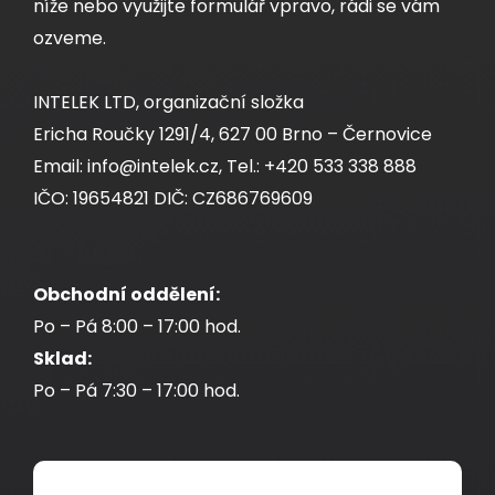
níže nebo využijte formulář vpravo, rádi se vám
ozveme.
INTELEK LTD, organizační složka
Ericha Roučky 1291/4, 627 00 Brno – Černovice
Email: info@intelek.cz, Tel.: +420 533 338 888
IČO: 19654821 DIČ: CZ686769609
Obchodní oddělení:
Po – Pá 8:00 – 17:00 hod.
Sklad:
Po – Pá 7:30 – 17:00 hod.