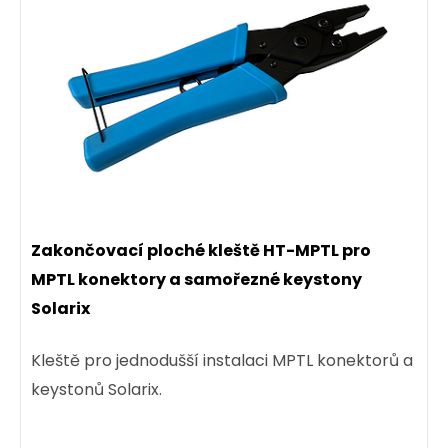
Univerzální EASY konektor RJ45 CAT5E UTP
8p8c na drát i licnu SXRJ45-5E-UTP-EASY
Kvalitní univerzální nestíněný pass-through
konektor RJ45 8p8c kategorie 5E pro vodič typu
Zakončovací ploché kleště HT-MPTL pro
drát i licna.
MPTL konektory a samořezné keystony
Solarix
7,30 CZK
Kleště pro jednodušší instalaci MPTL konektorů a
keystonů Solarix.
ks