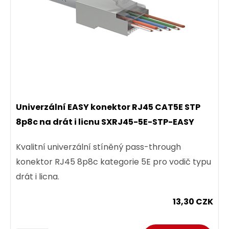
Univerzální EASY konektor RJ45 CAT5E STP
8p8c na drát i licnu SXRJ45-5E-STP-EASY
Kvalitní univerzální stíněný pass-through
konektor RJ45 8p8c kategorie 5E pro vodič typu
drát i licna.
13,30 CZK