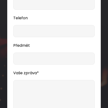
cív305m
Dodání:
na cestě
Telefon
Detail produktu
Předmět
Konektor RJ45 CAT5E UTP 8p8c nestíněný
Vaše zpráva*
neskládaný na licnu KRJ45/5
Nestíněný konektor RJ45 8p8c. Pro vodič licna,
kulatý kabel. Bez vložky.