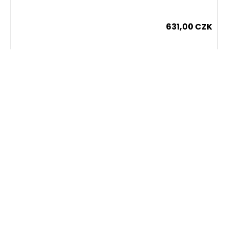
Dodání:
na cestě
631,00 CZK
Detail produktu
ks
Dodání:
ihned
Detail produktu