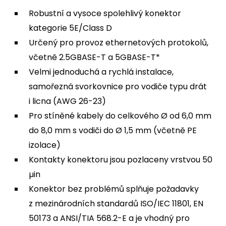
Robustní a vysoce spolehlivý konektor
kategorie 5E/Class D
Určený pro provoz ethernetových protokolů,
včetně 2.5GBASE-T a 5GBASE-T*
Velmi jednoduchá a rychlá instalace,
samořezná svorkovnice pro vodiče typu drát
i licna (AWG 26-23)
Pro stíněné kabely do celkového Ø od 6,0 mm
do 8,0 mm s vodiči do Ø 1,5 mm (včetně PE
izolace)
Kontakty konektoru jsou pozlaceny vrstvou 50
µin
Konektor bez problémů splňuje požadavky
z mezinárodních standardů ISO/IEC 11801, EN
50173 a ANSI/TIA 568.2-E a je vhodný pro