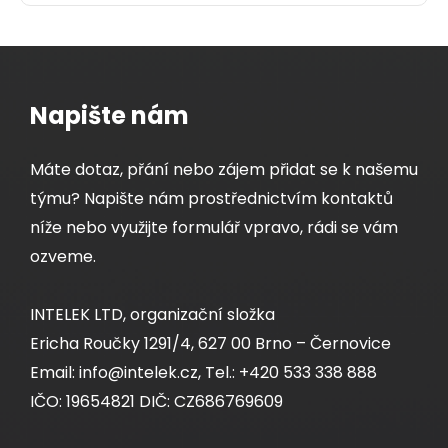
box305m
Dodání:
ihned
Napište nám
Detail produktu
Máte dotaz, přání nebo zájem přidat se k našemu
týmu? Napište nám prostřednictvím kontaktů
níže nebo využijte formulář vpravo, rádi se vám
ozveme.
INTELEK LTD, organizační složka
Ericha Roučky 1291/4, 627 00 Brno – Černovice
Konektor RJ45 CAT5E UTP 8p8c nestíněný
Email: info@intelek.cz, Tel.: +420 533 338 888
neskládaný na drát KRJ45/5SLD
IČO: 19654821 DIČ: CZ686769609
Nestíněný konektor RJ45 8p8c. Pro vodič drát,