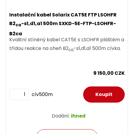
8,90 CZK
Instalační kabel Solarix CAT5E FTP LSOHFR
B2
-s1,d1,a1 500m SXKD-5E-FTP-LSOHFR-
ca
B2ca
ks
Kvalitní stíněný kabel CAT5E s LSOHFR pláštěm a
třídou reakce na oheň B2
-s1,d1,a1 500m cívka.
ca
Dodání:
ihned
9 150,00 CZK
Detail produktu
cív500m
DOPRODEJ
Dodání:
ihned