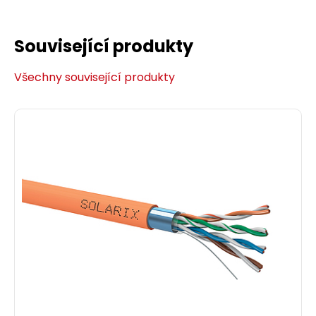
Související produkty
Všechny související produkty
Konektor RJ45 CAT5E STP 8p8c stíněný
neskládaný na licnu KRJ45/5SH
Stíněný konektor RJ45 8p8c. Pro vodič licna,
kulatý kabel. Bez vložky.