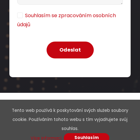
7 000,00 CZK
Souhlasím se zpracováním osobních
údajů
cív500m
Dodání:
ihned
Detail produktu
Tento web používá k poskytování svých služeb soubory
Menu
cookie. Používáním tohoto webu s tím vyjadřujete svůj
souhlas.
O nás
Souhlasím
Více informací.