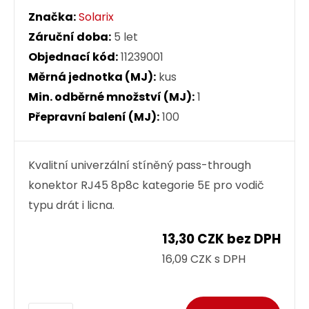
Značka:
Solarix
Záruční doba:
5 let
Objednací kód:
11239001
Měrná jednotka (MJ):
kus
Min. odběrné množství (MJ):
1
Přepravní balení (MJ):
100
Kvalitní univerzální stíněný pass-through
konektor RJ45 8p8c kategorie 5E pro vodič
typu drát i licna.
13,30 CZK bez DPH
16,09 CZK s DPH