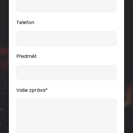
Telefon
Předmět
Instalační kabel Solarix CAT5E FTP LSOH D
-
ca
s1,d2,a1 500m/cívka SXKD-5E-FTP-LSOH
Vaše zpráva*
Kvalitní stíněný kabel CAT5E s LSOH pláštěm a
třídou reakce na oheň D
-s1,d2,a1, 500 m cívka,
ca
Component Level certifikace.