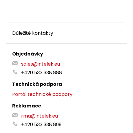
Venkovní stíněný kabel CAT5E s dvojitým
pláštěm a třídou reakce na oheň F
, 305 m
ca
cívka.
Důležité kontakty
5 398,50 CZK
Objednávky
cív305m
sales@intelek.eu
+420 533 338 888
Dodání:
na cestě
Technická podpora
Portál technické podpory
Detail produktu
Reklamace
rma@intelek.eu
+420 533 338 899