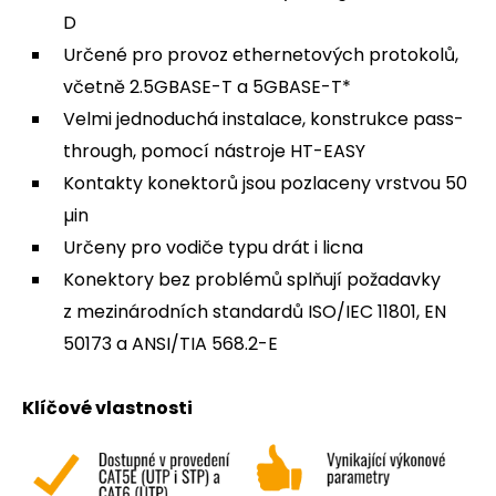
D
Určené pro provoz ethernetových protokolů,
včetně 2.5GBASE-T a 5GBASE-T*
Velmi jednoduchá instalace, konstrukce pass-
through, pomocí nástroje HT-EASY
Kontakty konektorů jsou pozlaceny vrstvou 50
µin
Určeny pro vodiče typu drát i licna
Konektory bez problémů splňují požadavky
z mezinárodních standardů ISO/IEC 11801, EN
50173 a ANSI/TIA 568.2-E
Klíčové vlastnosti