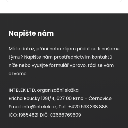
Napište nám
Máte dotaz, přání nebo zájem přidat se k našemu
týmu? Napište nám prostřednictvím kontaktů
níže nebo využijte formulář vpravo, rádi se vám
ozveme.
INTELEK LTD, organizační složka
Instalační kabel Solarix CAT5E FTP LSOH D
-
ca
Ericha Roučky 1291/4, 627 00 Brno – Černovice
s1,d2,a1 305m/box SXKD-5E-FTP-LSOH
Email: info@intelek.cz, Tel.: +420 533 338 888
IČO: 19654821 DIČ: CZ686769609
Kvalitní stíněný kabel CAT5E s LSOH pláštěm a
třídou reakce na oheň D
-s1,d2,a1, 305 m box,
ca