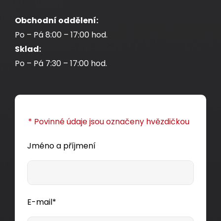
Component Level certifikace.
Obchodní oddělení:
4 270,00 CZK
Po – Pá 8:00 – 17:00 hod.
Sklad:
Po – Pá 7:30 – 17:00 hod.
box305m
Dodání:
ihned
* Povinné údaje jsou označeny hvězdičkou
Detail produktu
Jméno a příjmení
E-mail*