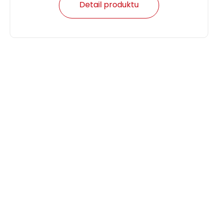
Detail produktu
Konektor MPTL RJ45 CAT5E STP samořezný
SXRJ45-5E-STP-BK-SA
Vysoce kvalitní samořezný konektor RJ45 CAT5E
pro vodič typu drát i licna vhodný pro STP
kabeláž.
160,00 CZK
Instalační kabel Solarix CAT5E FTP PE F
ca