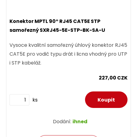
Konektor MPTL 90° RJ45 CAT5E STP
samořezný SXRJ45-5E-STP-BK-SA-U
Vysoce kvalitní samořezný úhlový konektor RJ45
CAT5E pro vodič typu drát i licna vhodný pro UTP
i STP kabeláž.
227,00 CZK
ks
Dodání:
ihned