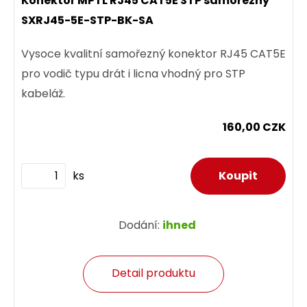
Konektor MPTL RJ45 CAT5E STP samořezný
SXRJ45-5E-STP-BK-SA
Vysoce kvalitní samořezný konektor RJ45 CAT5E
pro vodič typu drát i licna vhodný pro STP
kabeláž.
160,00 CZK
ks
Dodání:
ihned
Detail produktu