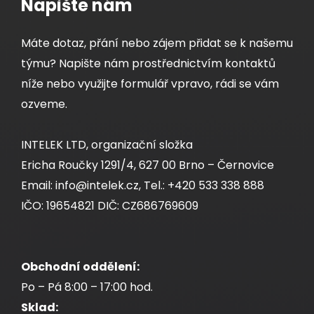
Napište nám
Máte dotaz, přání nebo zájem přidat se k našemu
týmu? Napište nám prostřednictvím kontaktů
níže nebo využijte formulář vpravo, rádi se vám
ozveme.
INTELEK LTD, organizační složka
Ericha Roučky 1291/4, 627 00 Brno – Černovice
Email: info@intelek.cz, Tel.: +420 533 338 888
IČO: 19654821 DIČ: CZ686769609
Obchodní oddělení:
Po – Pá 8:00 – 17:00 hod.
Sklad: