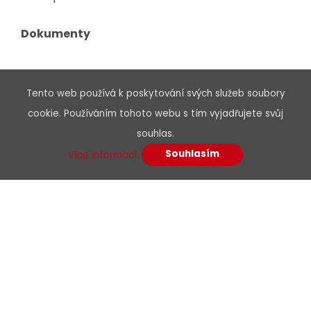
Dokumenty
Obchodní podmínky
Tento web používá k poskytování svých služeb soubory
Podmínky dodavatelé
cookie. Používáním tohoto webu s tím vyjadřujete svůj
Etický kodex
souhlas.
Certifikáty, osvědčení
Souhlasím
Více informací.
Zpracování odpadu
Ochrana údajů
GDPR
Podpora
Ke stažení
Hledat podle parametrů