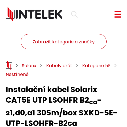
Zobrazit kategorie a značky
Solarix
Kabely drát
Kategorie 5E
Nestíněné
Instalační kabel Solarix
CAT5E UTP LSOHFR B2
-
ca
s1,d0,a1 305m/box SXKD-5E-
UTP-LSOHFR-B2ca