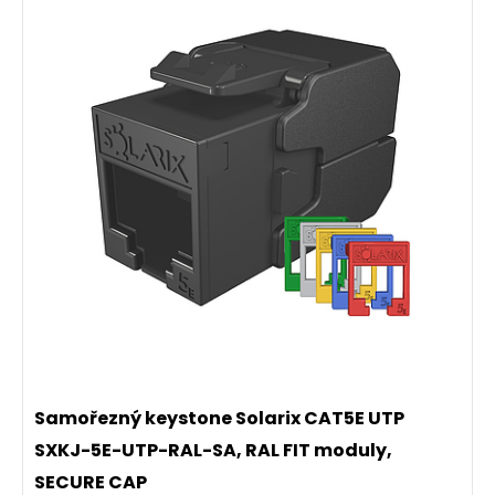
Instalační kabel Solarix CAT7A SSTP LSOHFR
B2
-s1,d1,a1 1200 MHz 500m/cívka SXKD-7A-
ca
1200-SSTP-LSOHFR-B2ca
Vysoce výkonný dvakrát stíněný kabel CAT7A s
šířkou pásma 1200 MHz, LSOHFR pláštěm a třídou
reakce na oheň B2
-s1,d1,a1, 500 m cívka,
ca
Component Level certifikace.
Samořezný keystone Solarix CAT5E UTP
17 050,00 CZK
SXKJ-5E-UTP-RAL-SA, RAL FIT moduly,
SECURE CAP