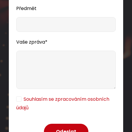
Zařezávací keystone Solarix CAT5E UTP RJ45
cív500m
Předmět
SXKJ-5E-UTP-BK
Dodání:
ihned
Zařezávací nestíněný keystone CAT5E RJ45,
černý.
Vaše zpráva*
Detail produktu
46,00 CZK
ks
Souhlasím se zpracováním osobních
Dodání:
ihned
údajů
Detail produktu