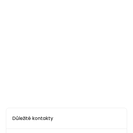
SXKJ-5E-UTP-WH-SA
cív500m
Dodání:
ihned
Samořezný nestíněný keystone CAT5E RJ45,
bílý.
Detail produktu
53,00 CZK
ks
Dodání:
ihned
Důležité kontakty
Detail produktu