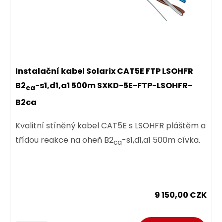
Instalační kabel Solarix CAT5E FTP LSOHFR
B2
-s1,d1,a1 500m SXKD-5E-FTP-LSOHFR-
ca
B2ca
Kvalitní stíněný kabel CAT5E s LSOHFR pláštěm a
třídou reakce na oheň B2
-s1,d1,a1 500m cívka.
ca
9 150,00 CZK