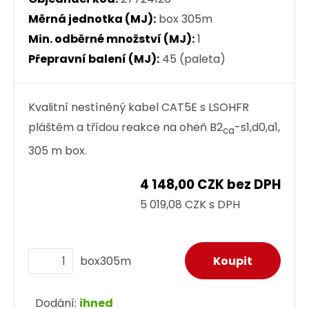
Měrná jednotka (MJ):
box 305m
Min. odběrné množství (MJ):
1
Přepravní balení (MJ):
45 (paleta)
Kvalitní nestíněný kabel CAT5E s LSOHFR
pláštěm a třídou reakce na oheň B2
-s1,d0,a1,
ca
305 m box.
4 148,00 CZK bez DPH
5 019,08 CZK s DPH
box305m
Dodání:
ihned