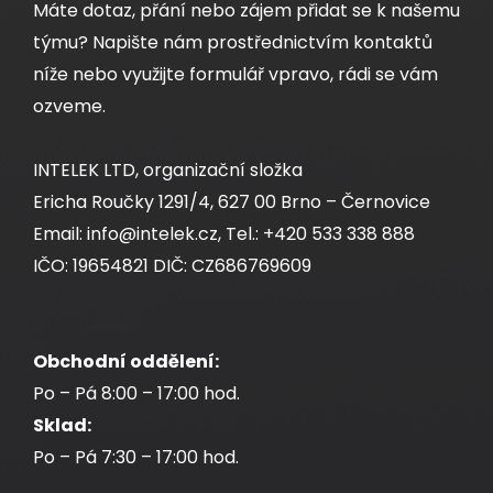
Máte dotaz, přání nebo zájem přidat se k našemu
cív500m
Samořezný keystone Solarix CAT5E UTP
týmu? Napište nám prostřednictvím kontaktů
SXKJ-5E-UTP-BK-SA
níže nebo využijte formulář vpravo, rádi se vám
Dodání:
ihned
ozveme.
Samořezný nestíněný keystone CAT5E RJ45,
INTELEK LTD, organizační složka
Detail produktu
černý.
Ericha Roučky 1291/4, 627 00 Brno – Černovice
Email: info@intelek.cz, Tel.: +420 533 338 888
IČO: 19654821 DIČ: CZ686769609
52,00 CZK
ks
Obchodní oddělení:
Po – Pá 8:00 – 17:00 hod.
Sklad:
Dodání:
ihned
Po – Pá 7:30 – 17:00 hod.