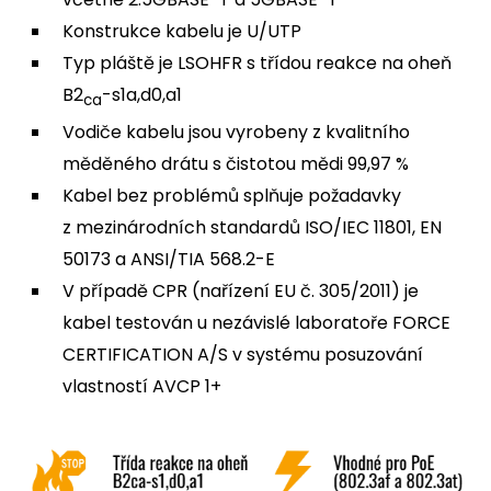
Konstrukce kabelu je U/UTP
Typ pláště je LSOHFR s třídou reakce na oheň
B2
-s1a,d0,a1
ca
Vodiče kabelu jsou vyrobeny z kvalitního
měděného drátu s čistotou mědi 99,97 %
Kabel bez problémů splňuje požadavky
z mezinárodních standardů ISO/IEC 11801, EN
50173 a ANSI/TIA 568.2-E
V případě CPR (nařízení EU č. 305/2011) je
kabel testován u nezávislé laboratoře FORCE
CERTIFICATION A/S v systému posuzování
vlastností AVCP 1+