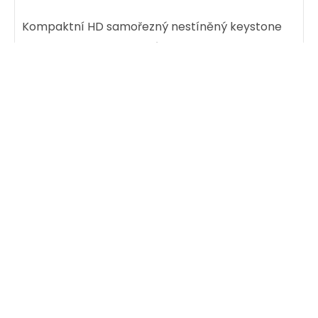
cív500m
Kompaktní HD samořezný nestíněný keystone
CAT5E s RAL FIT barevnými moduly a novou
Dodání:
ihned
krytkou SECURE CAP.
57,00 CZK
Detail produktu
ks
Dodání:
ihned
Detail produktu