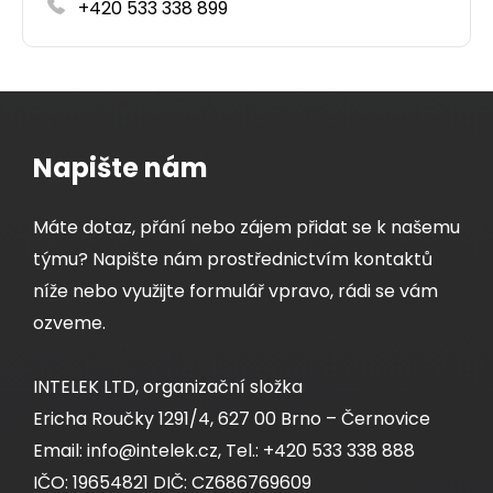
+420 533 338 899
Napište nám
Máte dotaz, přání nebo zájem přidat se k našemu
týmu? Napište nám prostřednictvím kontaktů
níže nebo využijte formulář vpravo, rádi se vám
ozveme.
INTELEK LTD, organizační složka
Ericha Roučky 1291/4, 627 00 Brno – Černovice
Email: info@intelek.cz, Tel.: +420 533 338 888
IČO: 19654821 DIČ: CZ686769609