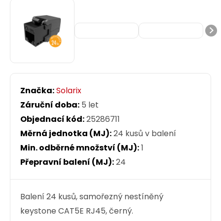
Značka:
Solarix
Záruční doba:
5 let
Objednací kód:
25286711
Měrná jednotka (MJ):
24 kusů v balení
Min. odběrné množství (MJ):
1
Přepravní balení (MJ):
24
Balení 24 kusů, samořezný nestíněný
keystone CAT5E RJ45, černý.