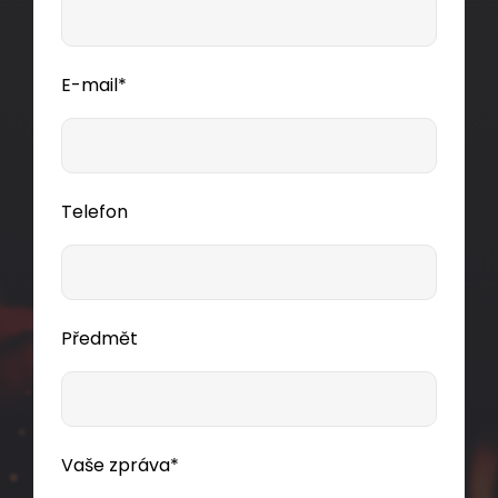
reakce na oheň D
-s1,d2,a1, 1000 m cívka,
ca
Component Level certifikace.
E-mail*
11 300,00 CZK
cív1000m
Telefon
Dodání:
ihned
Předmět
Detail produktu
Vaše zpráva*