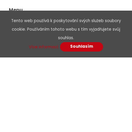
reakce na oheň D
-s1,d2,a1, 100 m box,
ca
Menu
Component Level certifikace.
Tento web používá k poskytování svých služeb soubory
cookie. Používáním tohoto webu s tím vyjadřujete svůj
O nás
1 240,00 CZK
souhlas.
Kariéra
Souhlasím
Podpora
Více informací.
box100m
Kontakty
E-shop
Dodání:
ihned
Dokumenty
Detail produktu
Obchodní podmínky
Podmínky dodavatelé
Etický kodex
Certifikáty, osvědčení