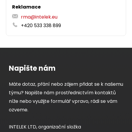
Balení 24 ks, rychlozařezávací nestíněný
Reklamace
oheň F
, 100 m box.
ca
keystone CAT5E RJ45, černý.
rma@intelek.eu
1 183,00 CZK
+420 533 338 899
1 680,00 CZK
bal24
box100m
Dodání:
ihned
Napište nám
Dodání:
ihned
Máte dotaz, přání nebo zájem přidat se k našemu
Detail produktu
týmu? Napište nám prostřednictvím kontaktů
Detail produktu
níže nebo využijte formulář vpravo, rádi se vám
ozveme.
INTELEK LTD, organizační složka