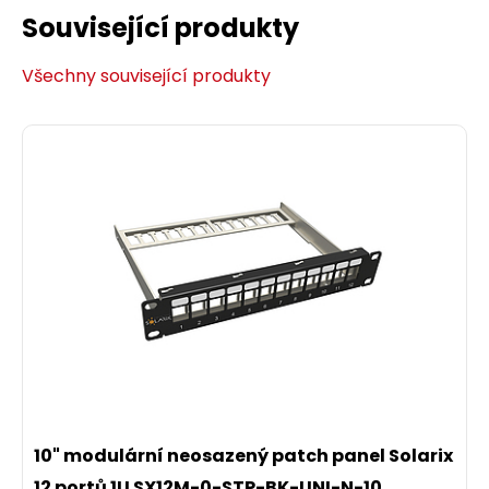
Související produkty
Všechny související produkty
Rychlozařezávací keystone Solarix CAT5E
10" modulární neosazený patch panel Solarix
UTP SXKJ-5E-UTP-BK-NA
12 portů 1U SX12M-0-STP-BK-UNI-N-10