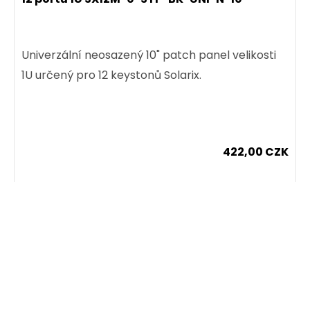
Rychlozařezávací nestíněný keystone CAT5E
Univerzální neosazený 10" patch panel velikosti
RJ45, černý.
1U určený pro 12 keystonů Solarix.
52,00 CZK
ks
422,00 CZK
Dodání:
ihned
ks
Detail produktu
Dodání:
ihned
Detail produktu