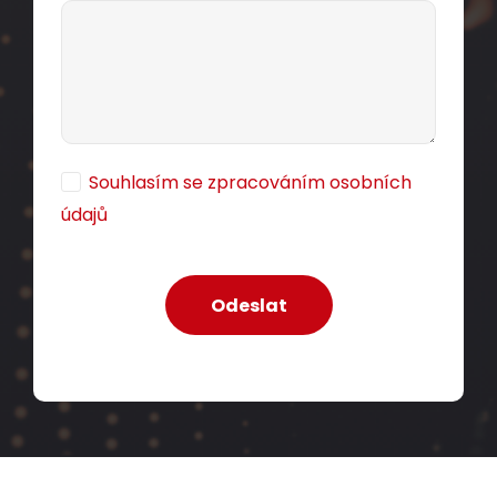
Souhlasím se zpracováním osobních
údajů
Instalační kabel Solarix CAT5E UTP LSOH D
-
ca
s1,d2,a1 350 MHz 100m/box SXKD-5E-UTP-
LSOH
Kvalitní nestíněný kabel CAT5E s testovanou
šířkou pásma 350 MHz, LSOH pláštěm a třídou