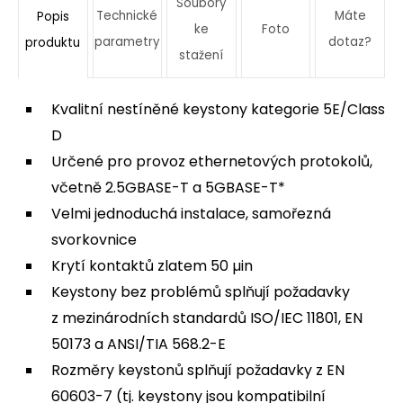
Soubory
Technické
Máte
Popis
ke
Foto
parametry
dotaz?
produktu
stažení
Kvalitní nestíněné keystony kategorie 5E/Class
D
Určené pro provoz ethernetových protokolů,
včetně 2.5GBASE-T a 5GBASE-T*
Velmi jednoduchá instalace, samořezná
svorkovnice
Krytí kontaktů zlatem 50 µin
Keystony bez problémů splňují požadavky
z mezinárodních standardů ISO/IEC 11801, EN
50173 a ANSI/TIA 568.2-E
Rozměry keystonů splňují požadavky z EN
60603-7 (tj. keystony jsou kompatibilní