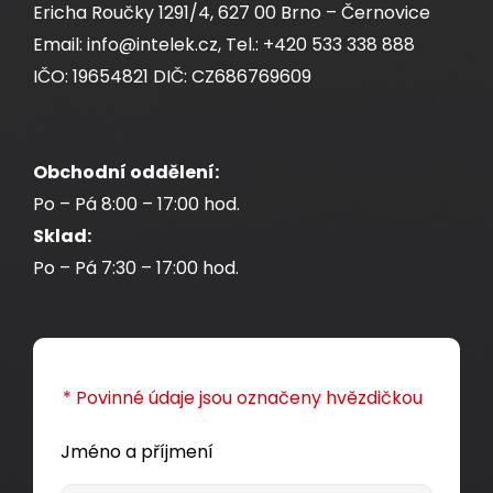
Ericha Roučky 1291/4, 627 00 Brno – Černovice
Email: info@intelek.cz, Tel.: +420 533 338 888
IČO: 19654821 DIČ: CZ686769609
Obchodní oddělení:
Po – Pá 8:00 – 17:00 hod.
Sklad:
Po – Pá 7:30 – 17:00 hod.
Instalační kabel Solarix CAT5E UTP LSOH D
-
ca
s1,d2,a1 350 MHz 1000m/cívka SXKD-5E-UTP-
* Povinné údaje jsou označeny hvězdičkou
LSOH
Jméno a příjmení
Kvalitní nestíněný kabel CAT5E s testovanou
šířkou pásma 350 MHz, LSOH pláštěm a třídou