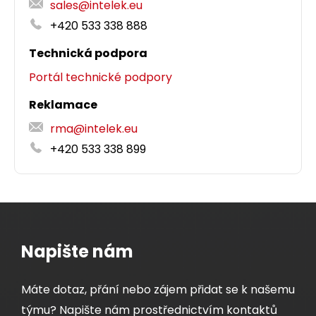
sales@intelek.eu
Dodání:
ihned
+420 533 338 888
Technická podpora
Detail produktu
Portál technické podpory
Reklamace
rma@intelek.eu
+420 533 338 899
Samořezný keystone Solarix CAT6A STP RJ45
SXKJ-10G-STP-BK-SA Component Level a
4PPoE certifikace
Napište nám
Samořezný stíněný keystone CAT6A RJ45 s
Component Level a 4PPoE certifikací.
Máte dotaz, přání nebo zájem přidat se k našemu
týmu? Napište nám prostřednictvím kontaktů