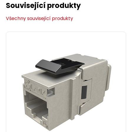
Související produkty
Všechny související produkty
Modul French style Solarix 45 x 45mm pro 1
keystone přímý bílý SXF-M-1-45-WH-P
Přímý modul 45 x 45mm typu French style pro
jeden keystone