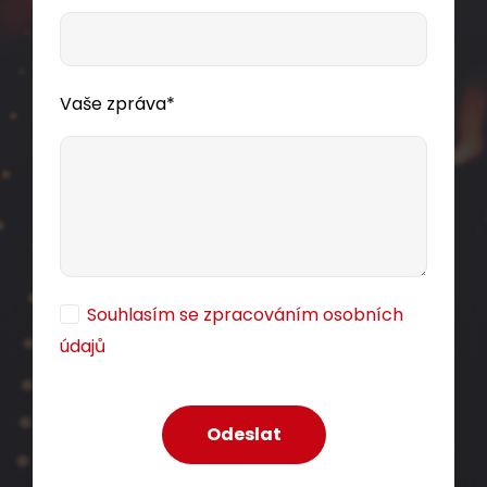
CAT6A s RAL FIT barevnými moduly a ochranou
CROSSTALK PROTECT s Component Level a
4PPoE certifikací.
Vaše zpráva*
118,00 CZK
ks
Dodání:
ihned
Souhlasím se zpracováním osobních
údajů
Detail produktu