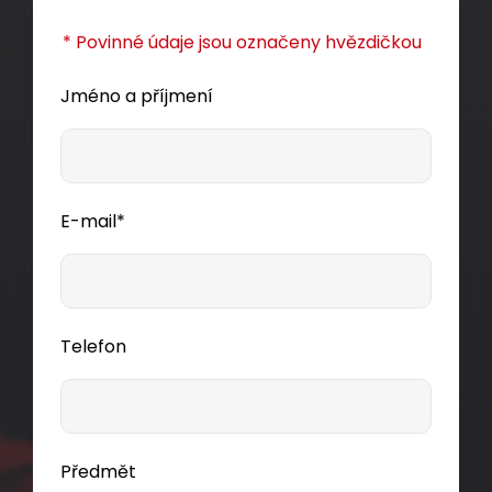
* Povinné údaje jsou označeny hvězdičkou
Jméno a příjmení
E-mail*
Telefon
Samořezný keystone Solarix CAT6A UTP
SXKJ-10G-UTP-RAL-SA, RAL FIT moduly,
Component Level a 4PPoE certifikace
Předmět
Kompaktní HD samořezný nestíněný keystone