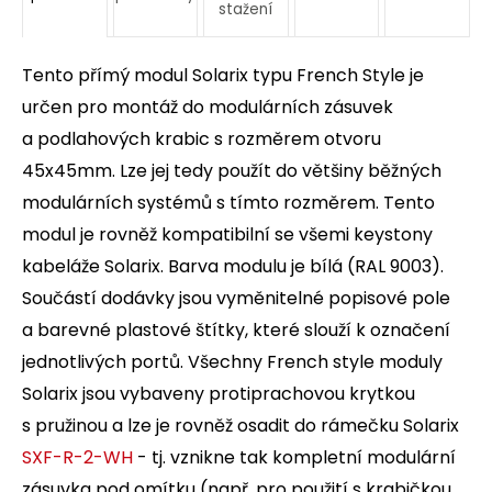
stažení
Tento přímý modul Solarix typu French Style je
určen pro montáž do modulárních zásuvek
a podlahových krabic s rozměrem otvoru
45x45mm. Lze jej tedy použít do většiny běžných
modulárních systémů s tímto rozměrem. Tento
modul je rovněž kompatibilní se všemi keystony
kabeláže Solarix. Barva modulu je bílá (RAL 9003).
Součástí dodávky jsou vyměnitelné popisové pole
a barevné plastové štítky, které slouží k označení
jednotlivých portů. Všechny French style moduly
Solarix jsou vybaveny protiprachovou krytkou
s pružinou a lze je rovněž osadit do rámečku Solarix
SXF-R-2-WH
- tj. vznikne tak kompletní modulární
zásuvka pod omítku (např. pro použití s krabičkou