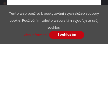
Tento web používá k poskytování svých služeb soubory
cookie. Používáním tohoto webu s tím vyjadřujete svůj
souhlas.
Souhlasím
Více informací.
Menu
O nás
Kariéra
Podpora
Kontakty
E-shop
Krabice/box na omítku SX9-0-WH pro
Dokumenty
zásuvky řady SX9 bílý