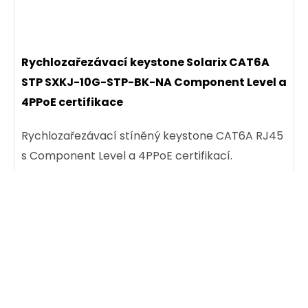
29,00 CZK
Rychlozařezávací keystone Solarix CAT6A
ks
STP SXKJ-10G-STP-BK-NA Component Level a
4PPoE certifikace
Dodání:
ihned
Rychlozařezávací stíněný keystone CAT6A RJ45
s Component Level a 4PPoE certifikací.
Detail produktu
129,00 CZK
ks