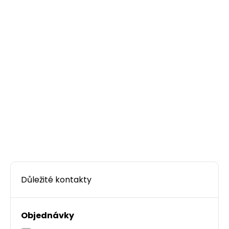
ks
Dodání:
ihned
Detail produktu
Modul French style Solarix 45 x 45mm pro 2
keystony úhlový bílý SXF-M-2-45-WH-U
Úhlový modul 45 x 45mm typu French style pro
dva keystony
37,00 CZK
Důležité kontakty
ks
Objednávky