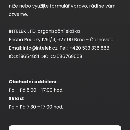
níže nebo využijte formulář vpravo, rádi se vám
129,00 CZK
ozveme.
INTELEK LTD, organizační složka
ks
Ericha Roučky 1291/4, 627 00 Brno – Černovice
Email: info@intelek.cz, Tel.: +420 533 338 888
Dodání:
ihned
IČO: 19654821 DIČ: CZ686769609
Detail produktu
Obchodní oddělení:
Po – Pá 8:00 – 17:00 hod.
Sklad:
Po – Pá 7:30 – 17:00 hod.