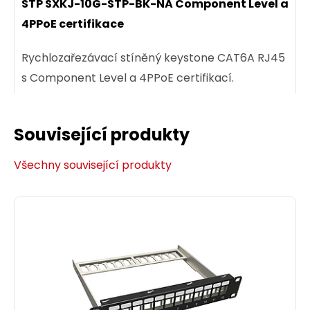
STP SXKJ-10G-STP-BK-NA Component Level a
4PPoE certifikace
Rychlozařezávací stíněný keystone CAT6A RJ45
s Component Level a 4PPoE certifikací.
Související produkty
129,00 CZK
Všechny související produkty
ks
Dodání:
ihned
Detail produktu