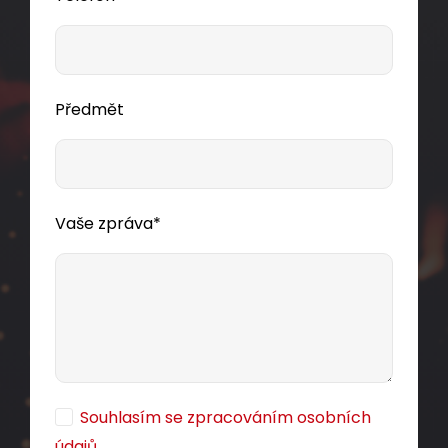
cív500m
Dodání:
ihned
Předmět
Detail produktu
Vaše zpráva*
Souhlasím se zpracováním osobních
údajů