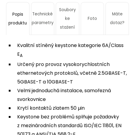
Soubory
Technické
Máte
Popis
ke
Foto
parametry
dotaz?
produktu
stažení
Kvalitní stíněný keystone kategorie 6A/Class
E
A
Určený pro provoz vysokorychlostních
ethernetových protokolů, včetně 2.5GBASE-T,
5GBASE-T a 10GBASE-T
Velmi jednoduchá instalace, samořezná
svorkovnice
Krytí kontaktů zlatem 50 µin
Keystone bez problémů splňuje požadavky
z mezinárodních standardů ISO/IEC 11801, EN
50173 a ANSI/TIA 568.2-E