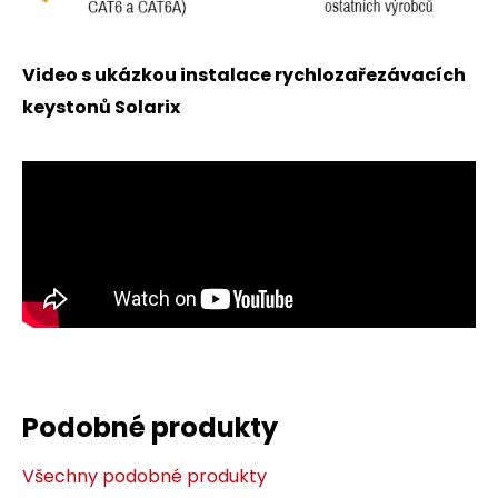
Video s ukázkou instalace rychlozařezávacích
keystonů Solarix
Podobné produkty
Všechny podobné produkty