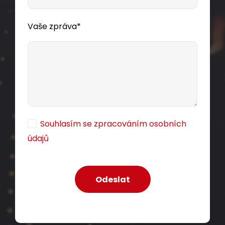
Vaše zpráva*
Souhlasím se zpracováním osobních
údajů
Modul French style Solarix 22,5 x 45mm pro 1
keystone přímý bílý SXF-M-1-22,5-WH-P
Přímý modul 22,5 x 45mm typu French style pro
jeden keystone