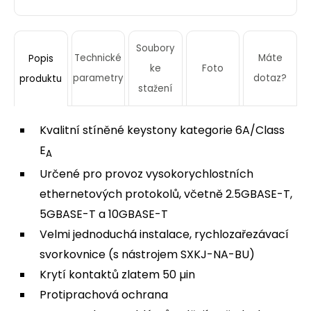
Soubory
Technické
Máte
Popis
ke
Foto
parametry
dotaz?
produktu
stažení
Kvalitní stíněné keystony kategorie 6A/Class
E
A
Určené pro provoz vysokorychlostních
ethernetových protokolů, včetně 2.5GBASE-T,
5GBASE-T a 10GBASE-T
Velmi jednoduchá instalace, rychlozařezávací
svorkovnice (s nástrojem SXKJ-NA-BU)
Krytí kontaktů zlatem 50 µin
Protiprachová ochrana