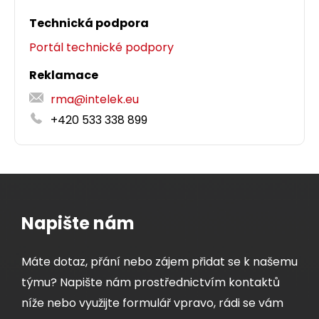
Instalační kabel Solarix CAT6 FTP PVC E
ca
Technická podpora
500m/cívka SXKD-6-FTP-PVC
ks
Portál technické podpory
Kvalitní stíněný kabel CAT6 s PVC pláštěm a
Reklamace
Dodání:
ihned
třídou reakce na oheň E
, 500 m cívka.
ca
rma@intelek.eu
8 850,00 CZK
+420 533 338 899
Detail produktu
cív500m
Napište nám
Dodání:
ihned
Máte dotaz, přání nebo zájem přidat se k našemu
Detail produktu
týmu? Napište nám prostřednictvím kontaktů
níže nebo využijte formulář vpravo, rádi se vám