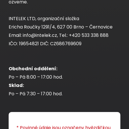
ozveme.
INTELEK LTD, organizační složka
Ericha Roučky 1291/4, 627 00 Brno – Černovice
Email: info@intelek.cz, Tel.: +420 533 338 888
IČO: 19654821 DIČ: CZ686769609
Obchodní oddělení:
MULTIPACK 24 ks - samořezný keystone
Po – Pá 8:00 – 17:00 hod.
Solarix CAT6A STP SXKJ-10G-STP-BK-SA
Sklad:
Component Level a 4PPoE certifikace
Po – Pá 7:30 – 17:00 hod.
Balení 24 ks, samořezný stíněný keystone CAT6A
RJ45 s Component Level a 4PPoE certifikací.
Modul French style Solarix 22,5 x 45mm pro 1
keystone úhlový bílý SXF-M-1-22,5-WH-U
* Povinné údaje jsou označeny hvězdičkou