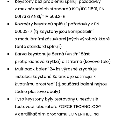
Keystony bez problémů splňují požadavky
z mezinárodních standardů ISO/IEC 11801, EN
50173 a ANSI/TIA 568.2-E
Rozměry keystonů splňují požadavky z EN
60603-7 (tj. keystony jsou kompatibilní
s modulárními zásuvkami jiných výrobců, které
tento standard splňují)
Barva keystonu je černá (vnitřní část,
protiprachová krytka) a stříbrná (kovové tělo)
Multipack balení 24 ks výrazně zrychluje
instalaci keystonů Solarix a je šetrnější k
životnímu prostředí (tj. součástí balení nejsou
žádné plastové obaly)
Tyto keystony byly testovány u nezávislé
testovací laboratoře FORCE TECHNOLOGY
v certifikačním programu EC VERIFIED na