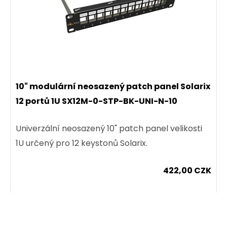
Detail produktu
10" modulární neosazený patch panel Solarix
12 portů 1U SX12M-0-STP-BK-UNI-N-10
Univerzální neosazený 10" patch panel velikosti
1U určený pro 12 keystonů Solarix.
422,00 CZK
ks