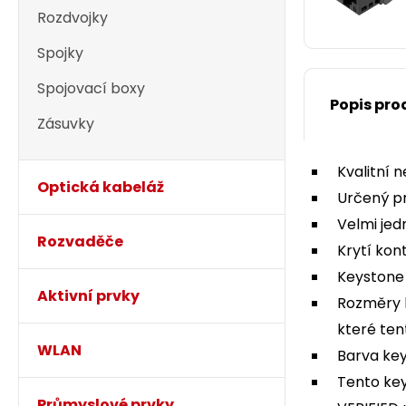
Rozdvojky
Spojky
Spojovací boxy
Popis pro
Zásuvky
Kvalitní 
Optická kabeláž
Určený p
Velmi jed
Rozvaděče
Krytí kon
Keystone 
Aktivní prvky
Rozměry k
které ten
WLAN
Barva key
Tento key
Průmyslové prvky