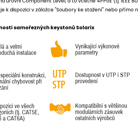
na úrovni Component Level, a to včetně 4PPoE (tj. IEEE 80
t je k dispozici v záložce "Soubory ke stažení" nebo přímo 
tnosti samořezných keystonů Solarix