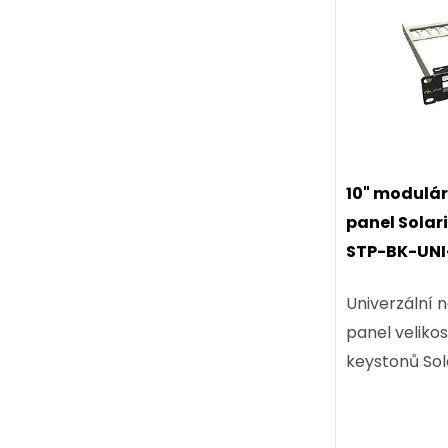
D
10" modulá
panel Solari
STP-BK-UNI
Univerzální 
panel velikos
keystonů Sola