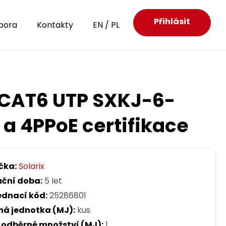
Přihlásit
pora
Kontakty
EN
/
PL
 CAT6 UTP SXKJ-6-
 4PPoE certifikace
čka:
Solarix
uční doba:
5 let
ednací kód:
25286801
ná jednotka (MJ):
kus
. odběrné množství (MJ):
1