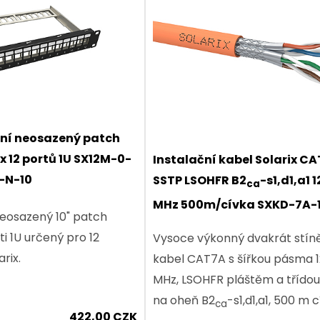
etail produktu
Detail produktu
rní neosazený patch
x 12 portů 1U SX12M-0-
Instalační kabel Solarix C
-N-10
SSTP LSOHFR B2
-s1,d1,a1 
ca
MHz 500m/cívka SXKD-7A-
neosazený 10" patch
SSTP-LSOHFR-B2ca
ti 1U určený pro 12
Vysoce výkonný dvakrát stín
rix.
kabel CAT7A s šířkou pásma 
MHz, LSOHFR pláštěm a třído
na oheň B2
-s1,d1,a1, 500 m c
ca
422,00 CZK