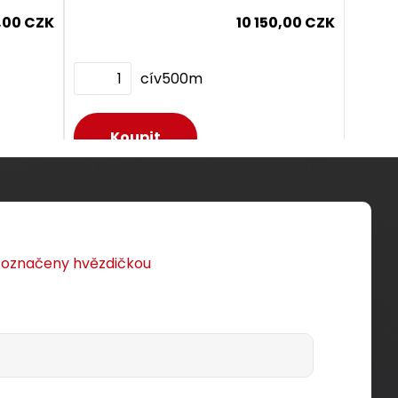
Component Level certifikace.
,00 CZK
10 150,00 CZK
UTP-BK-
cív500m
oE
í
5,
4PPoE
Dodání:
ihned
5,00 CZK
Detail produktu
u označeny hvězdičkou