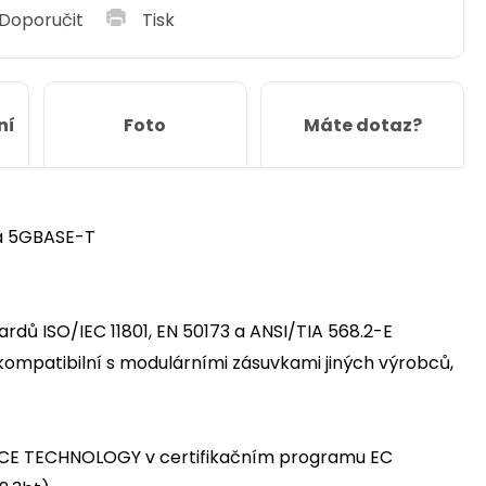
Doporučit
Tisk
ní
Foto
Máte dotaz?
 a 5GBASE-T
dů ISO/IEC 11801, EN 50173 a ANSI/TIA 568.2-E
kompatibilní s modulárními zásuvkami jiných výrobců,
ORCE TECHNOLOGY v certifikačním programu EC