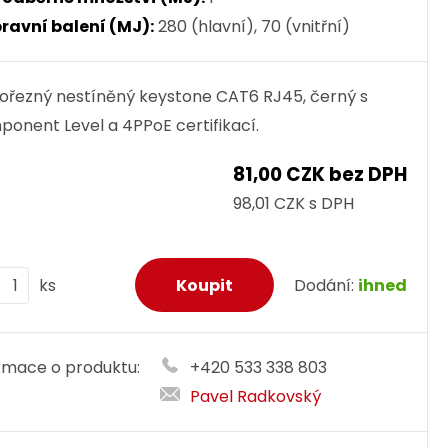
ravní balení (MJ):
280 (hlavní), 70 (vnitřní)
řezný nestíněný keystone CAT6 RJ45, černý s
onent Level a 4PPoE certifikací.
81,00 CZK bez DPH
98,01 CZK s DPH
ks
Dodání:
ihned
rmace o produktu:
+420 533 338 803
Pavel Radkovský