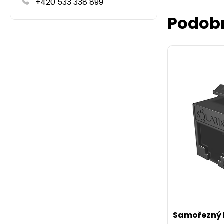
+420 533 338 899
Podob
Samořezný 