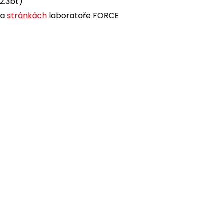
2.3bt)
na
stránkách
laboratoře FORCE