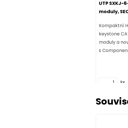
UTP SXKJ-6-
moduly, SE
Level a 4PPo
Kompaktní H
keystone CAT
moduly a no
s Component
certifikací.
ks
Souvis