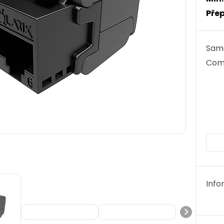
Přep
Samo
Comp
Info