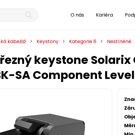
O nás
Kariéra
Pod
cká kabeláž
Keystony
Kategorie 6
Nestíněné
ezný keystone Solarix
K-SA Component Level a
Zna
Zár
Obj
Měr
Min