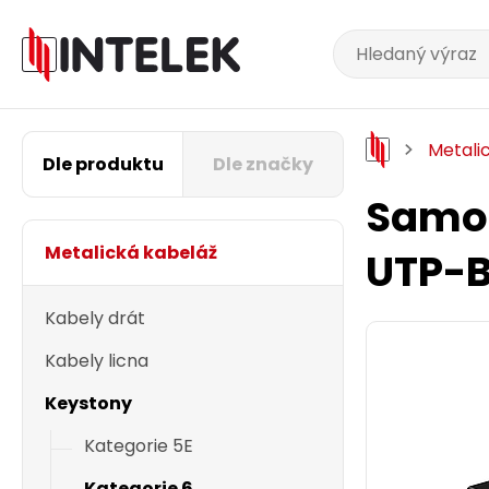
Metali
Dle produktu
Dle značky
Samoř
Metalická kabeláž
UTP-B
Kabely drát
Kabely licna
Keystony
Kategorie 5E
Kategorie 6