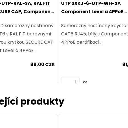
UTP-RAL-SA, RAL FIT
UTP SXKJ-6-UTP-WH-SA
CURE CAP, Component
Component Level a 4PPoE
E certifikace
certifikace
D samořezný nestíněný
Samořezný nestíněný keysto
6 s RAL FIT barevnými
CAT6 RJ45, bílý s Component Level a
vou krytkou SECURE CAP
4PPoE certifikací..
 Level a 4PPoE
89,00 CZK
81
ks
ející produkty
Dodání:
ihned
Dodání:
ihned