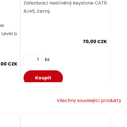
Zařezávací nestíněný keystone CAT6
RJ45, černý.
ne
70,00 CZK
ks
,00 CZK
Dodání:
ihned
Všechny související produkty
Detail produktu