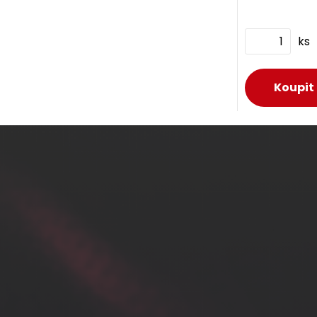
Rychlozaře
Solarix CA
ks
NA Compone
certifikace
Rychlozařez
keystone CAT
Component L
certifikací.
D
ks