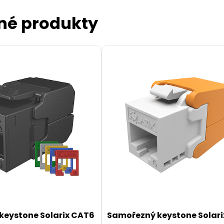
né produkty
keystone Solarix CAT6
Samořezný keystone Solar