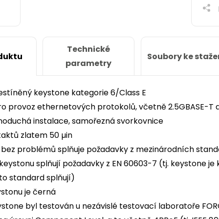
Technické
Soubory ke staže
duktu
parametry
nestíněný keystone kategorie 6/Class E
ro provoz ethernetových protokolů, včetně 2.5GBASE-T
noduchá instalace, samořezná svorkovnice
taktů zlatem 50 µin
bez problémů splňuje požadavky z mezinárodních standar
eystonu splňují požadavky z EN 60603-7 (tj. keystone je 
to standard splňují)
stonu je černá
stone byl testován u nezávislé testovací laboratoře F