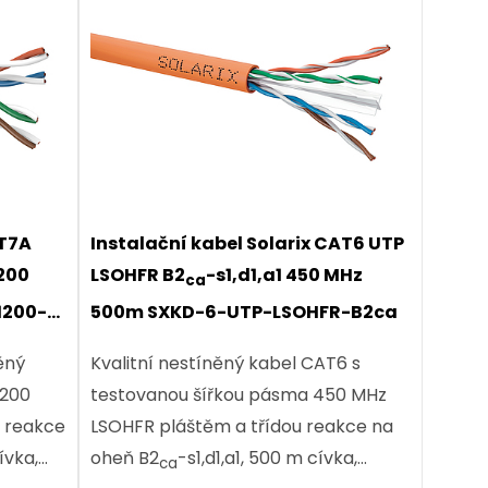
AT7A
Instalační kabel Solarix CAT6 UTP
1200
LSOHFR B2
-s1,d1,a1 450 MHz
ca
1200-
500m SXKD-6-UTP-LSOHFR-B2ca
ěný
Kvalitní nestíněný kabel CAT6 s
1200
testovanou šířkou pásma 450 MHz
u reakce
LSOHFR pláštěm a třídou reakce na
ívka,
oheň B2
-s1,d1,a1, 500 m cívka,
ca