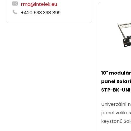
rma@intelek.eu
+420 533 338 899
10" modulá
panel Solari
STP-BK-UNI
Univerzální 
panel velikos
keystonů Sola