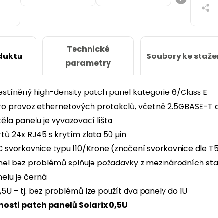
Technické
Soubory ke staže
duktu
parametry
nestíněný high-density patch panel kategorie 6/Class E
ro provoz ethernetových protokolů, včetně 2.5GBASE-T
těla panelu je vyvazovací lišta
tů 24x RJ45 s krytím zlata 50 µin
C svorkovnice typu 110/Krone (značení svorkovnice dle 
el bez problémů splňuje požadavky z mezinárodních stand
elu je černá
0,5U – tj. bez problémů lze použít dva panely do 1U
nosti patch panelů Solarix 0,5U