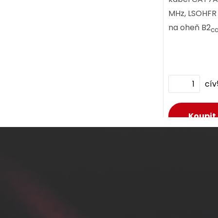
MHz, LSOHFR 
na oheň B2
c
Component Le
cí
D
D