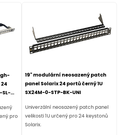
19" modulární neosazený patch
igh-
panel Solarix 24 portů černý 1U
 24
SX24M-0-STP-BK-UNI
-SL-
Univerzální neosazený patch panel
azený
velikosti 1U určený pro 24 keystonů
čený pro
Solarix.