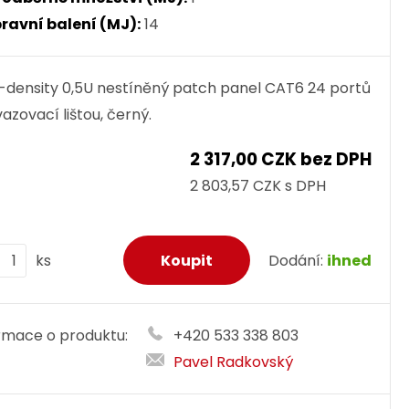
ravní balení (MJ):
14
-density 0,5U nestíněný patch panel CAT6 24 portů
vazovací lištou, černý.
2 317,00 CZK bez DPH
2 803,57 CZK s DPH
ks
Dodání:
ihned
rmace o produktu:
+420 533 338 803
Pavel Radkovský