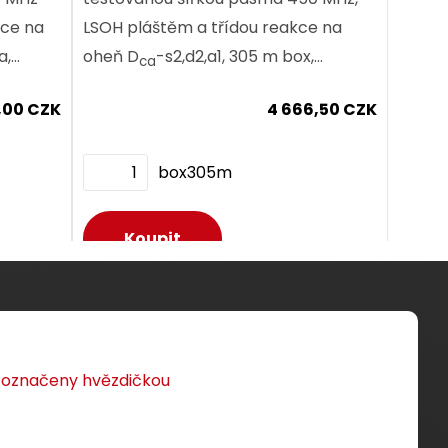
LSOH pláštěm a třídou reakce na
a,
oheň D
-s2,d2,a1, 305 m box,
ca
Component Level certifikace.
Dodání:
ihned
0,00 CZK
4 666,50 CZK
box305m
Detail produktu
Dodání:
ihned
Detail produktu
u označeny hvězdičkou