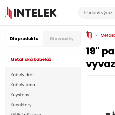
Metali
Dle produktu
Dle značky
19" p
Metalická kabeláž
vyvaz
Kabely drát
Kabely licna
Keystony
Konektory
Měřicí přístroje