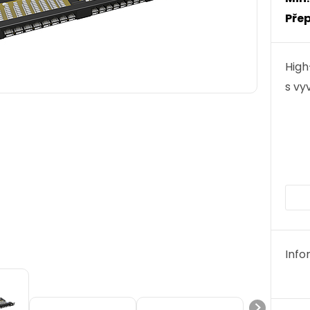
Přep
High
s vy
Info