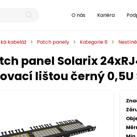
O nás
Kariéra
Pod
cká kabeláž
Patch panely
Kategorie 6
Nestín
atch panel Solarix 24xR
ovací lištou černý 0,
Zna
Zár
Obj
Měr
Min