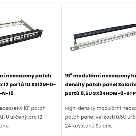
rní neosazený patch
19" modulární neosazený h
x 12 portů 1U SX12M-0-
density patch panel Solarix
-N-10
portů 0,5U SX24HDM-0-STP
UNI
neosazený 10" patch
High-density modulární neos
ti 1U určený pro 12
patch panel velikosti 0,5U ur
rix.
24 keystonů Solarix.