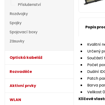
Příslušenství
Rozdvojky
Spojky
Popis pro
Spojovací boxy
Zásuvky
Kvalitní 
Určený p
Optická kabeláž
Součástí 
Počet por
Rozvaděče
Duální ID
Patch pan
Barva pan
Aktivní prvky
Velikost 
Klíčové vlast
WLAN