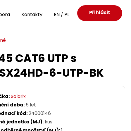
Přihlásit
pora
Kontakty
EN
/
PL
ěné
J45 CAT6 UTP s
5U SX24HD-6-UTP-BK
čka:
Solarix
uční doba:
5 let
ednací kód:
24000146
ná jednotka (MJ):
kus
. odběrné množství (MJ):
1