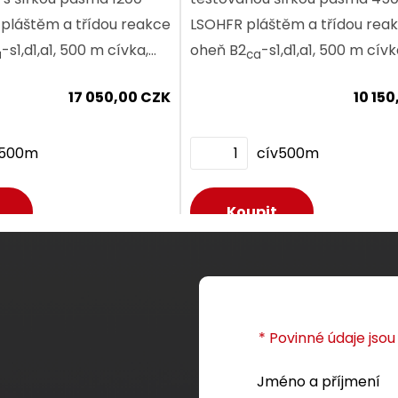
pláštěm a třídou reakce
LSOHFR pláštěm a třídou reakce na
-s1,d1,a1, 500 m cívka,
oheň B2
-s1,d1,a1, 500 m cívk
a
ca
vel certifikace.
Component Level certifikace.
17 050,00 CZK
10 15
Dodání:
ihned
Dodání:
ihned
v500m
cív500m
etail produktu
Detail produktu
Dodání:
ihned
Dodání:
ihned
etail produktu
Detail produktu
* Povinné údaje jso
Jméno a příjmení