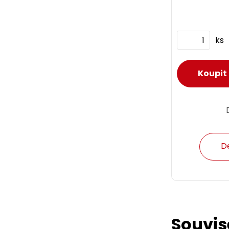
ks
D
Souvis