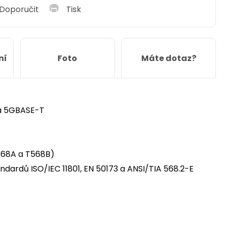
Doporučit
Tisk
ní
Foto
Máte dotaz?
 a 5GBASE-T
T568A a T568B)
ardů ISO/IEC 11801, EN 50173 a ANSI/TIA 568.2-E