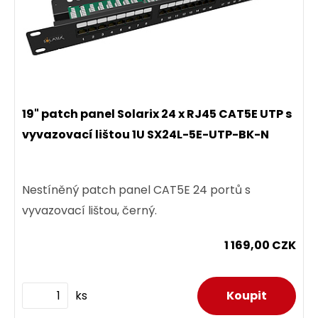
19" patch panel Solarix 24 x RJ45 CAT5E UTP s
vyvazovací lištou 1U SX24L-5E-UTP-BK-N
Nestíněný patch panel CAT5E 24 portů s
vyvazovací lištou, černý.
1 169,00 CZK
ks