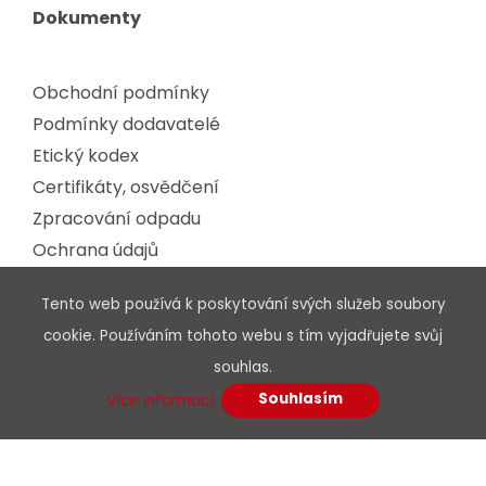
Dokumenty
Obchodní podmínky
Podmínky dodavatelé
Etický kodex
Certifikáty, osvědčení
Zpracování odpadu
Ochrana údajů
GDPR
Tento web používá k poskytování svých služeb soubory
cookie. Používáním tohoto webu s tím vyjadřujete svůj
Podpora
souhlas.
Souhlasím
Více informací.
Ke stažení
Hledat podle parametrů
Produkty Solarix