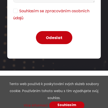
Souhlasím se zpracováním osobních
údajů
Tento web používá k poskytování svých služeb soubory
Menu
cookie. Používáním tohoto webu s tím vyjadřujete svůj
souhlas.
O nás
Souhlasím
Více informací.