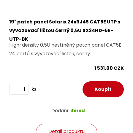
19" patch panel Solarix 24xRJ45 CAT5E UTP s
vyvazovací lištou černý 0,5U SX24HD-5E-
UTP-BK
High-density 0,5U nestíněný patch panel CAT5E
24 portů s vyvazovací lištou, černý.
1 531,00 CZK
ks
Dodání:
ihned
Detail produktu