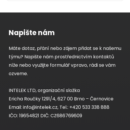
Napište nám
Máte dotaz, přání nebo zájem přidat se k našemu
týmu? Napište nám prostřednictvím kontaktů
níže nebo využijte formulář vpravo, rádi se vám
ozveme.
INTELEK LTD, organizační složka
Ericha Roučky 1291/4, 627 00 Brno – Černovice
Email: info@intelek.cz, Tel.: +420 533 338 888
IČO: 19654821 DIČ: CZ686769609