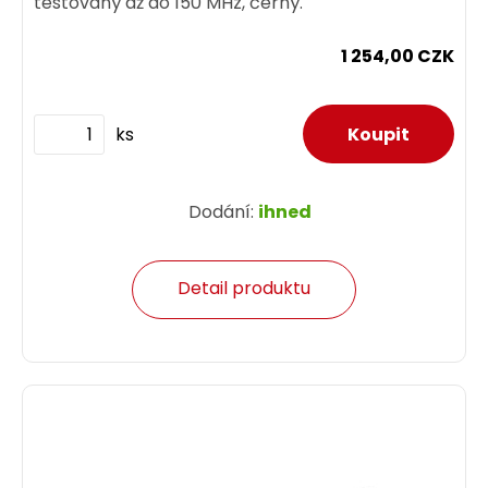
testovaný až do 150 MHz, černý.
1 254,00 CZK
ks
Dodání:
ihned
Detail produktu