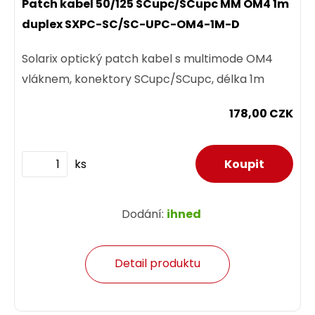
Patch kabel 50/125 SCupc/SCupc MM OM4 1m
duplex SXPC-SC/SC-UPC-OM4-1M-D
Solarix optický patch kabel s multimode OM4
vláknem, konektory SCupc/SCupc, délka 1m
178,00 CZK
ks
Dodání:
ihned
Detail produktu