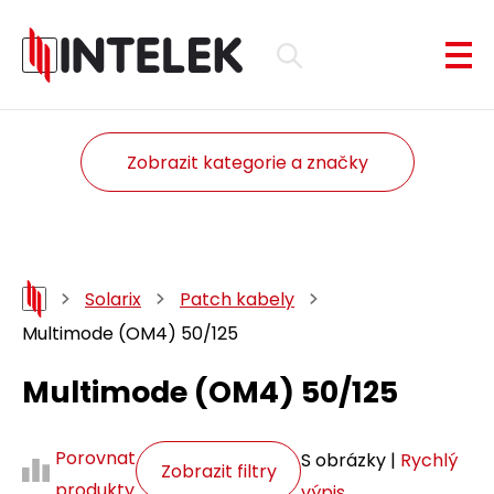
Zobrazit kategorie a značky
Solarix
Patch kabely
Multimode (OM4) 50/125
Multimode (OM4) 50/125
Porovnat
S obrázky |
Rychlý
Zobrazit filtry
produkty
výpis