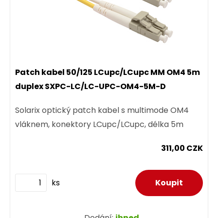
Patch kabel 50/125 LCupc/LCupc MM OM4 5m
duplex SXPC-LC/LC-UPC-OM4-5M-D
Solarix optický patch kabel s multimode OM4
vláknem, konektory LCupc/LCupc, délka 5m
311,00 CZK
ks
Dodání:
ihned