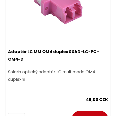
Patch kabel 50/125 LCupc/LCupc MM OM4 5m
duplex SXPC-LC/LC-UPC-OM4-5M-D
Solarix optický patch kabel s multimode OM4
vláknem, konektory LCupc/LCupc, délka 5m
311,00 CZK
Adaptér LC MM OM4 duplex SXAD-LC-PC-
OM4-D
ks
Solarix optický adaptér LC multimode OM4
duplexní
Dodání:
ihned
45,00 CZK
Detail produktu