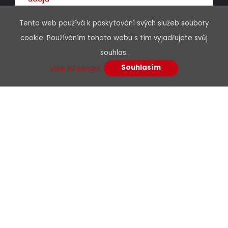
Tento web používá k poskytování svých služeb soubory
cookie. Používáním tohoto webu s tím vyjadřujete svůj
souhlas.
Souhlasím
Více informací.
Menu
O nás
Kariéra
Podpora
Kontakty