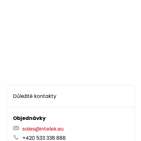
CROSSTALK PROTECT s Component Level a
4PPoE certifikací.
118,00 CZK
ks
Dodání:
ihned
Detail produktu
Důležité kontakty
Objednávky
sales@intelek.eu
+420 533 338 888