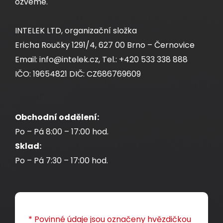
13,30 CZK
ozveme.
INTELEK LTD, organizační složka
ks
Ericha Roučky 1291/4, 627 00 Brno – Černovice
Email: info@intelek.cz, Tel.: +420 533 338 888
Dodání:
ihned
IČO: 19654821 DIČ: CZ686769609
Detail produktu
Obchodní oddělení:
Po – Pá 8:00 – 17:00 hod.
Sklad:
Po – Pá 7:30 – 17:00 hod.
* Povinné údaje jsou označeny hvězdičkou