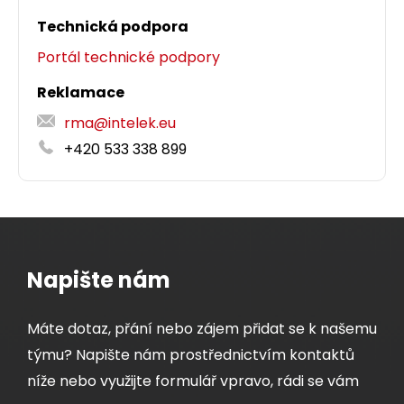
Technická podpora
Portál technické podpory
Reklamace
rma@intelek.eu
+420 533 338 899
Univerzální EASY konektor RJ45 CAT5E STP
8p8c na drát i licnu SXRJ45-5E-STP-EASY
Napište nám
Kvalitní univerzální stíněný pass-through
Máte dotaz, přání nebo zájem přidat se k našemu
konektor RJ45 8p8c kategorie 5E pro vodič typu
týmu? Napište nám prostřednictvím kontaktů
drát i licna.
níže nebo využijte formulář vpravo, rádi se vám