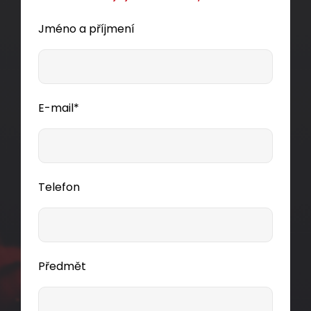
Jméno a příjmení
E-mail*
Univerzální EASY konektor RJ45 CAT5E UTP
8p8c na drát i licnu SXRJ45-5E-UTP-EASY
Telefon
Kvalitní univerzální nestíněný pass-through
konektor RJ45 8p8c kategorie 5E pro vodič typu
drát i licna.
Předmět
7,30 CZK