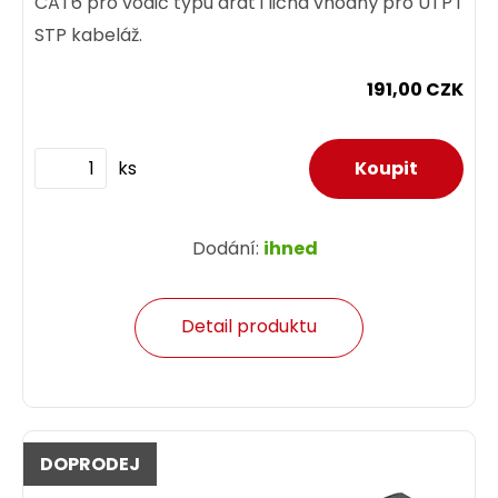
CAT6 pro vodič typu drát i licna vhodný pro UTP i
STP kabeláž.
191,00 CZK
ks
Dodání:
ihned
Detail produktu
DOPRODEJ