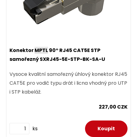
Konektor
MPTL
90° RJ45 CAT5E STP
samořezný SXRJ45-5E-STP-BK-SA-U
Vysoce kvalitní samořezný úhlový konektor RJ45
CAT5E pro vodič typu drát i licna vhodný pro UTP
i STP kabeláž.
227,00 CZK
ks