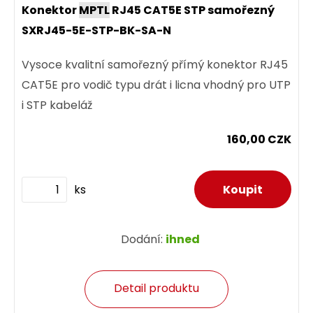
Konektor
MPTL
RJ45 CAT5E STP samořezný
SXRJ45-5E-STP-BK-SA-N
Vysoce kvalitní samořezný přímý konektor RJ45
CAT5E pro vodič typu drát i licna vhodný pro UTP
i STP kabeláž
160,00 CZK
ks
Dodání:
ihned
Detail produktu