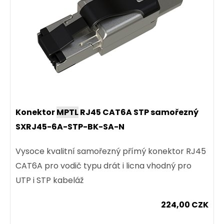
Konektor
MPTL
RJ45 CAT6A STP samořezný
SXRJ45-6A-STP-BK-SA-N
Vysoce kvalitní samořezný přímý konektor RJ45
CAT6A pro vodič typu drát i licna vhodný pro
UTP i STP kabeláž
224,00 CZK