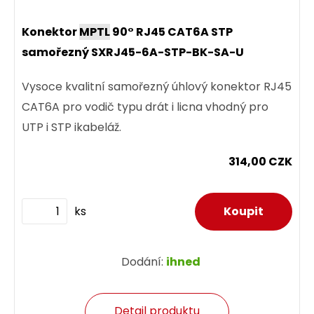
Konektor
MPTL
90° RJ45 CAT6A STP
samořezný SXRJ45-6A-STP-BK-SA-U
Vysoce kvalitní samořezný úhlový konektor RJ45
CAT6A pro vodič typu drát i licna vhodný pro
UTP i STP ikabeláž.
314,00 CZK
ks
Dodání:
ihned
Detail produktu