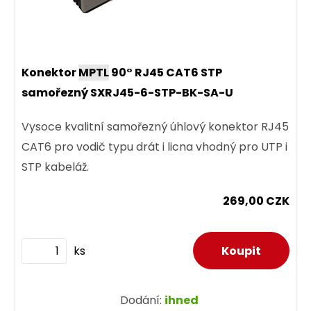
Konektor
MPTL
90° RJ45 CAT6 STP
samořezný SXRJ45-6-STP-BK-SA-U
Vysoce kvalitní samořezný úhlový konektor RJ45
CAT6 pro vodič typu drát i licna vhodný pro UTP i
STP kabeláž.
269,00 CZK
ks
Dodání:
ihned