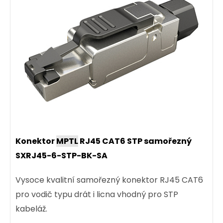
Konektor
MPTL
RJ45 CAT6 STP samořezný
SXRJ45-6-STP-BK-SA
Vysoce kvalitní samořezný konektor RJ45 CAT6
pro vodič typu drát i licna vhodný pro STP
kabeláž.