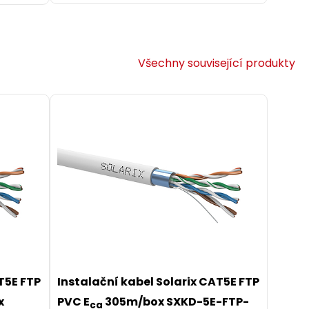
Všechny související produkty
RJ45
tou
tch
zovací
T5E FTP
Instalační kabel Solarix CAT5E FTP
x
PVC E
305m/box SXKD-5E-FTP-
ca