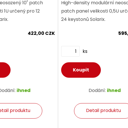
neosazený 10" patch
High-density modulární neos
ti 1U určený pro 12
patch panel velikosti 0,5U ur
rix.
24 keystonů Solarix.
422,00 CZK
595
ks
Dodání:
ihned
Dodání:
ihned
etail produktu
Detail produktu