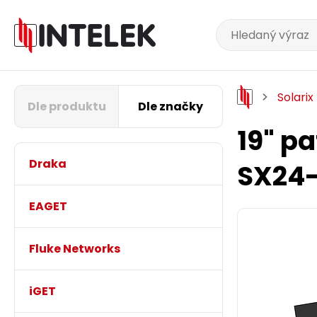
Solarix
Dle produktu
Dle značky
19" p
Draka
SX24
EAGET
Fluke Networks
iGET