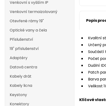
Venkovní s vyšším IP
Venkovní termoizolovaný
Popis pro
Otevřené rámy 19"
Optické vany a čela
Kvalitní 
Příslušenství
Určený p
19" příslušenství
Součástí 
Adaptéry
Počet por
Duální ID
Datová centra
Patch pan
Kabely drát
Barva pan
Kabely licna
Velikost 1
Keystony
Klíčové vlast
Konektory