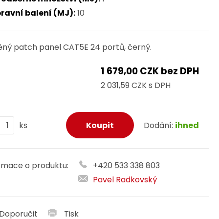
ravní balení (MJ):
10
ěný patch panel CAT5E 24 portů, černý.
1 679,00 CZK bez DPH
2 031,59 CZK s DPH
ks
Dodání:
ihned
rmace o produktu:
+420 533 338 803
Pavel Radkovský
Doporučit
Tisk