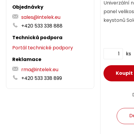
Univerzální 
Objednávky
panel velikos
sales@intelek.eu
keystonů Sola
+420 533 338 888
Technická podpora
Portál technické podpory
ks
Reklamace
rma@intelek.eu
+420 533 338 899
D