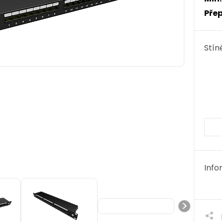
Přep
Stín
Info