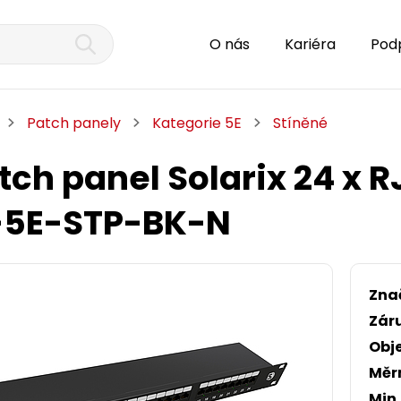
O nás
Kariéra
Pod
Patch panely
Kategorie 5E
Stíněné
atch panel Solarix 24 x 
-5E-STP-BK-N
Zna
Zár
Obj
Měr
Min