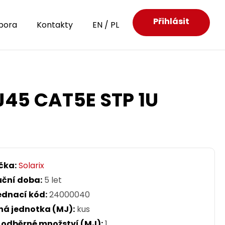
Přihlásit
pora
Kontakty
EN
/
PL
RJ45 CAT5E STP 1U
čka:
Solarix
uční doba:
5 let
ednací kód:
24000040
ná jednotka (MJ):
kus
. odběrné množství (MJ):
1