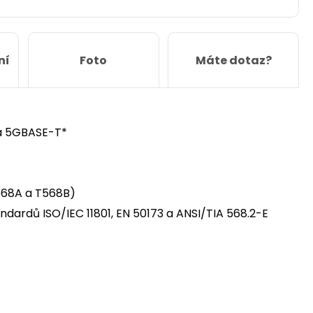
ní
Foto
Máte dotaz?
 a 5GBASE-T*
T568A a T568B)
ardů ISO/IEC 11801, EN 50173 a ANSI/TIA 568.2-E