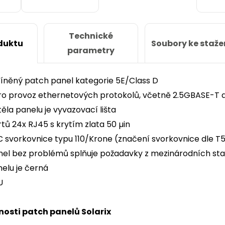
Technické
Soubory ke staže
duktu
parametry
stíněný patch panel kategorie 5E/Class D
ro provoz ethernetových protokolů, včetně 2.5GBASE-T
těla panelu je vyvazovací lišta
tů 24x RJ45 s krytím zlata 50 µin
C svorkovnice typu 110/Krone (značení svorkovnice dle 
el bez problémů splňuje požadavky z mezinárodních stand
elu je černá
U
nosti patch panelů Solarix