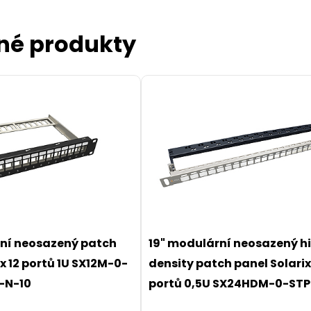
né produkty
rní neosazený patch
19" modulární neosazený h
x 12 portů 1U SX12M-0-
density patch panel Solarix
-N-10
portů 0,5U SX24HDM-0-STP
UNI