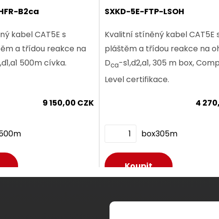
HFR-B2ca
SXKD-5E-FTP-LSOH
510,00 CZK
1 956
něný kabel CAT5E s
Kvalitní stíněný kabel CAT5E 
ks
ěm a třídou reakce na
pláštěm a třídou reakce na 
1,d1,a1 500m cívka.
D
-s1,d2,a1, 305 m box, Co
ca
Level certifikace.
9 150,00 CZK
4 270
Dodání:
ihned
Dodání:
ihned
v500m
box305m
etail produktu
Detail produktu
Dodání:
ihned
Dodání:
ihned