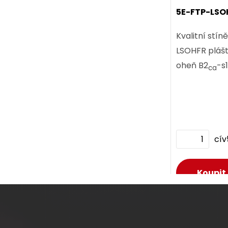
5E-FTP-LSO
Kvalitní stí
ks
LSOHFR plášt
oheň B2
-s
ca
cí
D