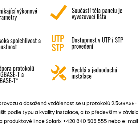
provozu a dosažená vzdálenost se u protokolů 2.5GBASE
išit podle typu a kvality instalace, a to především v závisl
na produktové lince Solarix +420 840 505 555 nebo e-mai