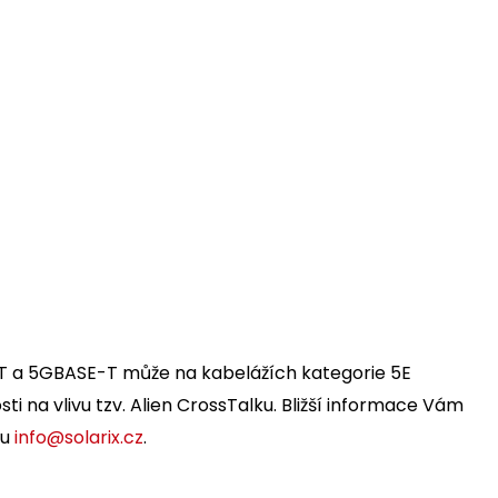
-T a 5GBASE-T může na kabelážích kategorie 5E
osti na vlivu tzv. Alien CrossTalku. Bližší informace Vám
lu
info@solarix.cz
.