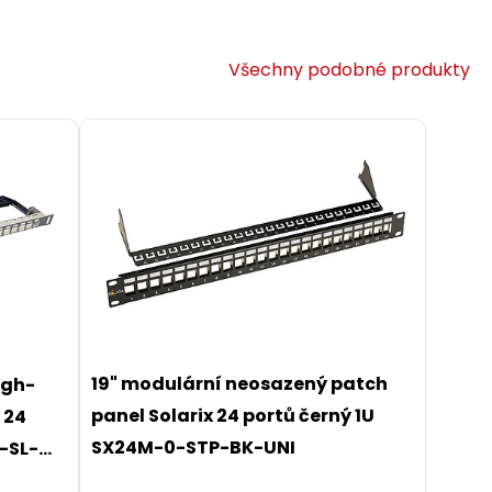
Všechny podobné produkty
19" modulární neosazený patch
igh-
panel Solarix 24 portů černý 1U
 24
SX24M-0-STP-BK-UNI
-SL-