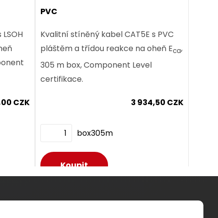
PVC
,00 CZK
s LSOH
Kvalitní stíněný kabel CAT5E s PVC
oheň
pláštěm a třídou reakce na oheň E
,
ca
mponent
305 m box, Component Level
certifikace.
,00 CZK
3 934,50 CZK
box305m
Dodání:
ihned