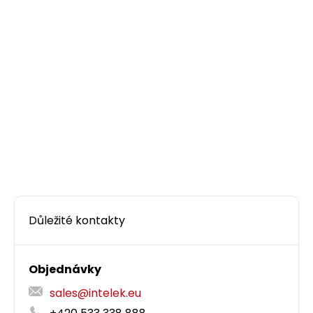
Instalační kabel Solarix CAT5E FTP PVC E
ca
305m/box SXKD-5E-FTP-PVC
Kvalitní stíněný kabel CAT5E s PVC pláštěm a
třídou reakce na oheň E
, 305 m box,
ca
Component Level certifikace.
3 934,50 CZK
Důležité kontakty
box305m
Objednávky
sales@intelek.eu
Dodání:
ihned