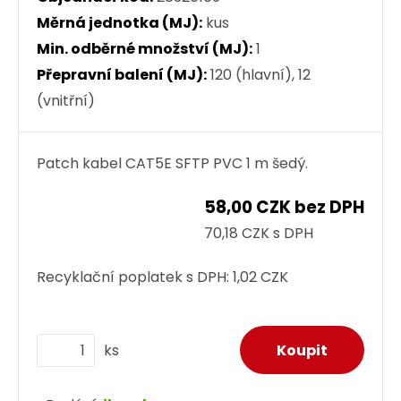
Měrná jednotka (MJ):
kus
Min. odběrné množství (MJ):
1
Přepravní balení (MJ):
120 (hlavní), 12
(vnitřní)
Patch kabel CAT5E SFTP PVC 1 m šedý.
58,00 CZK bez DPH
70,18 CZK s DPH
Recyklační poplatek s DPH:
1,02 CZK
ks