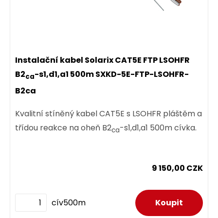
58,00 CZK
ks
Instalační kabel Solarix CAT5E FTP LSOHFR
B2
-s1,d1,a1 500m SXKD-5E-FTP-LSOHFR-
ca
B2ca
Dodání:
ihned
Kvalitní stíněný kabel CAT5E s LSOHFR pláštěm a
Detail produktu
třídou reakce na oheň B2
-s1,d1,a1 500m cívka.
ca
9 150,00 CZK
cív500m