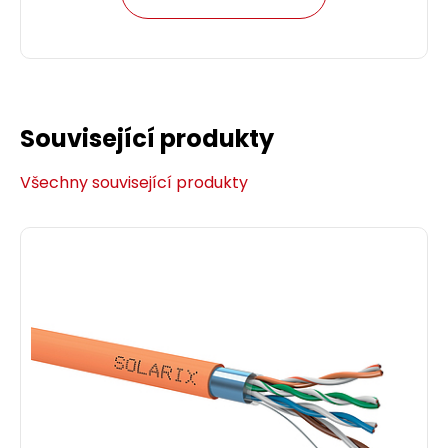
Související produkty
Všechny související produkty
Patch kabel CAT5E SFTP PVC 1m modrý snag-
proof C5E-315BU-1MB
Patch kabel CAT5E SFTP PVC 1 m modrý.