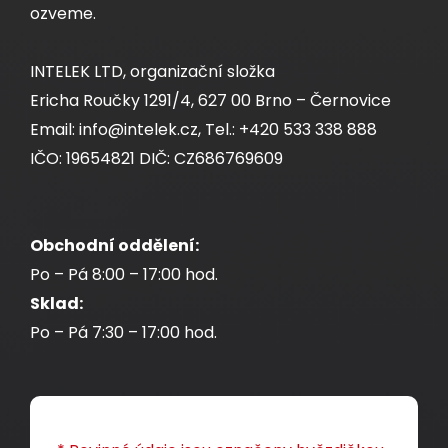
ozveme.
INTELEK LTD, organizační složka
Ericha Roučky 1291/4, 627 00 Brno – Černovice
Samořezný keystone Solarix CAT5E STP
Email: info@intelek.cz, Tel.: +420 533 338 888
SXKJ-5E-STP-RAL-SA, RAL FIT moduly,
IČO: 19654821 DIČ: CZ686769609
GROUND LOCK
Kompaktní HD samořezný stíněný keystone
Obchodní oddělení:
CAT5E s RAL FIT barevnými moduly a systémem
Po – Pá 8:00 – 17:00 hod.
GROUND LOCK.
Sklad:
Po – Pá 7:30 – 17:00 hod.
86,00 CZK
ks