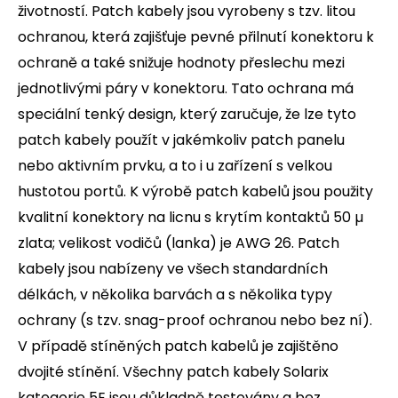
životností. Patch kabely jsou vyrobeny s tzv. litou
ochranou, která zajišťuje pevné přilnutí konektoru k
ochraně a také snižuje hodnoty přeslechu mezi
jednotlivými páry v konektoru. Tato ochrana má
speciální tenký design, který zaručuje, že lze tyto
patch kabely použít v jakémkoliv patch panelu
nebo aktivním prvku, a to i u zařízení s velkou
hustotou portů. K výrobě patch kabelů jsou použity
kvalitní konektory na licnu s krytím kontaktů 50 µ
zlata; velikost vodičů (lanka) je AWG 26. Patch
kabely jsou nabízeny ve všech standardních
délkách, v několika barvách a s několika typy
ochrany (s tzv. snag-proof ochranou nebo bez ní).
V případě stíněných patch kabelů je zajištěno
dvojité stínění. Všechny patch kabely Solarix
kategorie 5E jsou důkladně testovány a bez