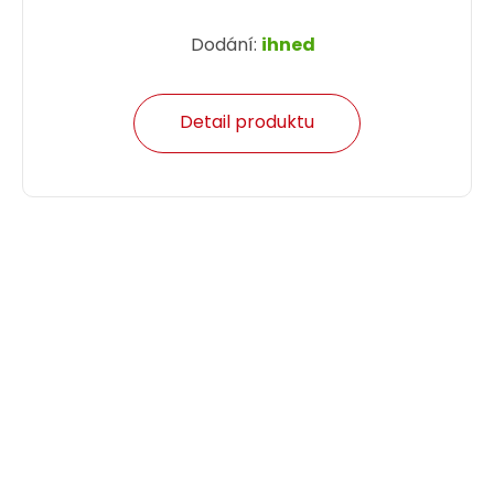
Dodání:
ihned
Detail produktu
Patch kabel CAT5E SFTP PVC 1m zelený snag-
proof C5E-315GR-1MB
Patch kabel CAT5E SFTP PVC 1 m zelený.
58,00 CZK
ks