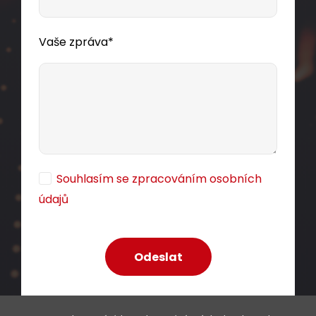
Vaše zpráva*
Samořezný keystone Solarix CAT5E STP
SXKJ-5E-STP-BK-SA
Souhlasím se zpracováním osobních
údajů
Samořezný stíněný keystone CAT5E RJ45.
79,00 CZK