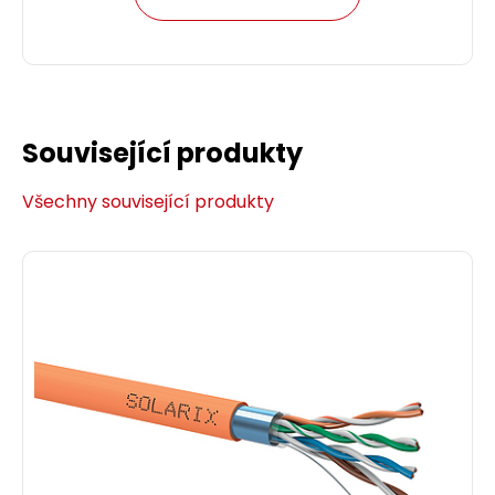
Související produkty
Všechny související produkty
Patch kabel CAT5E SFTP PVC 7m modrý
snag-proof C5E-315BU-7MB
Patch kabel CAT5E SFTP PVC 7 m modrý.