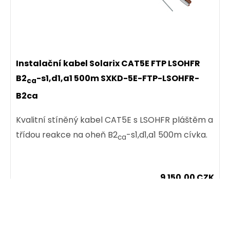
179,00 CZK
ks
Instalační kabel Solarix CAT5E FTP LSOHFR
B2
-s1,d1,a1 500m SXKD-5E-FTP-LSOHFR-
ca
B2ca
Dodání:
ihned
Kvalitní stíněný kabel CAT5E s LSOHFR pláštěm a
Detail produktu
třídou reakce na oheň B2
-s1,d1,a1 500m cívka.
ca
9 150,00 CZK
SLEVA
cív500m