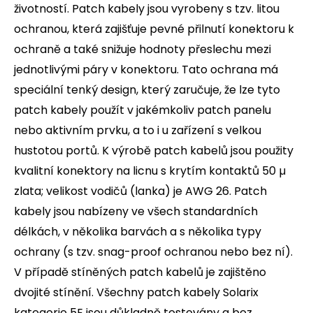
životností. Patch kabely jsou vyrobeny s tzv. litou
ochranou, která zajišťuje pevné přilnutí konektoru k
ochraně a také snižuje hodnoty přeslechu mezi
jednotlivými páry v konektoru. Tato ochrana má
speciální tenký design, který zaručuje, že lze tyto
patch kabely použít v jakémkoliv patch panelu
nebo aktivním prvku, a to i u zařízení s velkou
hustotou portů. K výrobě patch kabelů jsou použity
kvalitní konektory na licnu s krytím kontaktů 50 µ
zlata; velikost vodičů (lanka) je AWG 26. Patch
kabely jsou nabízeny ve všech standardních
délkách, v několika barvách a s několika typy
ochrany (s tzv. snag-proof ochranou nebo bez ní).
V případě stíněných patch kabelů je zajištěno
dvojité stínění. Všechny patch kabely Solarix
kategorie 5E jsou důkladně testovány a bez