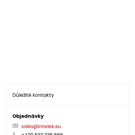
Instalační kabel Solarix CAT5E FTP LSOH D
-
ca
s1,d2,a1 500m/cívka SXKD-5E-FTP-LSOH
Kvalitní stíněný kabel CAT5E s LSOH pláštěm a
třídou reakce na oheň D
-s1,d2,a1, 500 m cívka,
ca
Component Level certifikace.
7 000,00 CZK
Důležité kontakty
cív500m
Objednávky
sales@intelek.eu
Dodání:
ihned