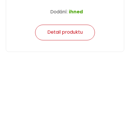
Dodání:
ihned
Detail produktu
Patch kabel CAT5E SFTP PVC 0,5m zelený
snag-proof C5E-315GR-0,5MB
Patch kabel CAT5E SFTP PVC 0,5 m zelený.
44,00 CZK
ks