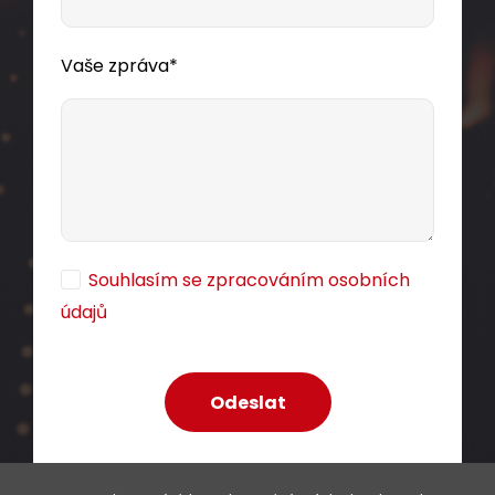
Vaše zpráva*
Samořezný keystone Solarix CAT5E STP
SXKJ-5E-STP-BK-SA
Souhlasím se zpracováním osobních
údajů
Samořezný stíněný keystone CAT5E RJ45.
79,00 CZK