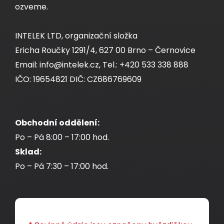
ozveme.
INTELEK LTD, organizační složka
Ericha Roučky 1291/4, 627 00 Brno – Černovice
Samořezný keystone Solarix CAT5E STP
Email: info@intelek.cz, Tel.: +420 533 338 888
SXKJ-5E-STP-RAL-SA, RAL FIT moduly,
IČO: 19654821 DIČ: CZ686769609
GROUND LOCK
Kompaktní HD samořezný stíněný keystone
Obchodní oddělení:
CAT5E s RAL FIT barevnými moduly a systémem
Po – Pá 8:00 – 17:00 hod.
GROUND LOCK.
Sklad:
Po – Pá 7:30 – 17:00 hod.
86,00 CZK
ks