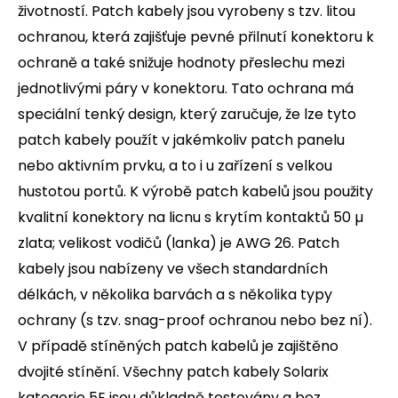
životností. Patch kabely jsou vyrobeny s tzv. litou
ochranou, která zajišťuje pevné přilnutí konektoru k
ochraně a také snižuje hodnoty přeslechu mezi
jednotlivými páry v konektoru. Tato ochrana má
speciální tenký design, který zaručuje, že lze tyto
patch kabely použít v jakémkoliv patch panelu
nebo aktivním prvku, a to i u zařízení s velkou
hustotou portů. K výrobě patch kabelů jsou použity
kvalitní konektory na licnu s krytím kontaktů 50 µ
zlata; velikost vodičů (lanka) je AWG 26. Patch
kabely jsou nabízeny ve všech standardních
délkách, v několika barvách a s několika typy
ochrany (s tzv. snag-proof ochranou nebo bez ní).
V případě stíněných patch kabelů je zajištěno
dvojité stínění. Všechny patch kabely Solarix
kategorie 5E jsou důkladně testovány a bez