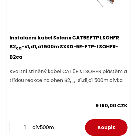
44,00 CZK
ks
Instalační kabel Solarix CAT5E FTP LSOHFR
B2
-s1,d1,a1 500m SXKD-5E-FTP-LSOHFR-
ca
B2ca
Dodání:
ihned
Kvalitní stíněný kabel CAT5E s LSOHFR pláštěm a
Detail produktu
třídou reakce na oheň B2
-s1,d1,a1 500m cívka.
ca
9 150,00 CZK
cív500m