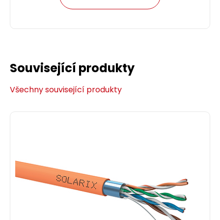
Související produkty
Všechny související produkty
Patch kabel CAT5E SFTP PVC 0,5m modrý
snag-proof C5E-315BU-0,5MB
Patch kabel CAT5E SFTP PVC 0,5 m modrý.