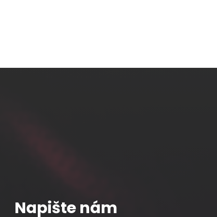
D
Napište nám
Samořezný k