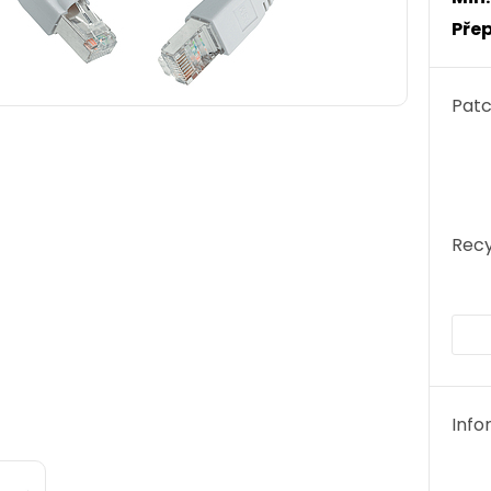
Přep
Patc
Recy
Info