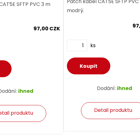
Patch kabel CAT5E SFTP PVC
 CAT5E SFTP PVC 3 m
modrý.
97
97,00 CZK
ks
Dodání:
ihned
Dodání:
ihned
Detail produktu
etail produktu