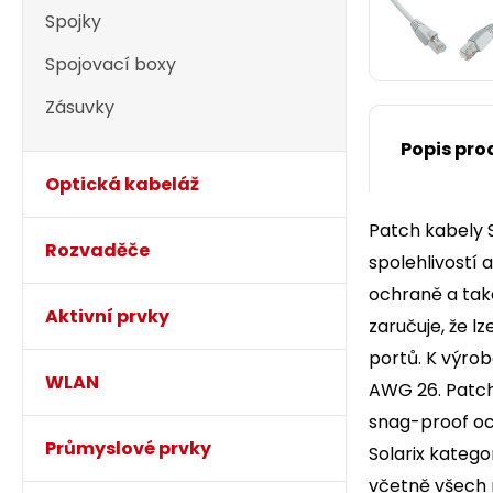
Spojky
Spojovací boxy
Zásuvky
Popis pro
Optická kabeláž
Patch kabely S
Rozvaděče
spolehlivostí 
ochraně a také
Aktivní prvky
zaručuje, že l
portů. K výrob
WLAN
AWG 26. Patch 
snag-proof och
Průmyslové prvky
Solarix kateg
včetně všech 