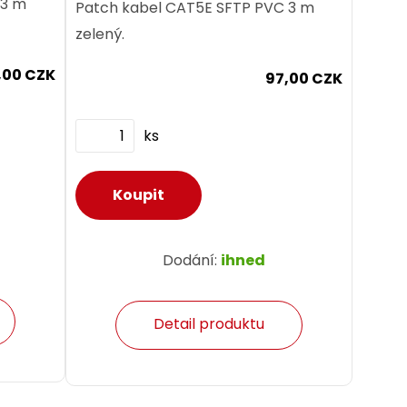
 3 m
Patch kabel CAT5E SFTP PVC 3 m
zelený.
,00 CZK
97,00 CZK
ks
Dodání:
ihned
Detail produktu