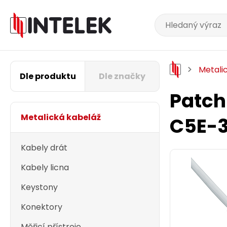
Metali
Dle produktu
Dle značky
Patch
Metalická kabeláž
C5E-
Kabely drát
Kabely licna
Keystony
Konektory
Měřicí přístroje