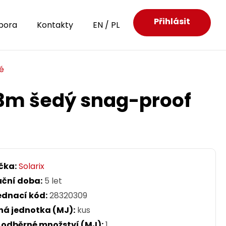
Přihlásit
pora
Kontakty
EN
/
PL
é
 3m šedý snag-proof
čka:
Solarix
uční doba:
5 let
ednací kód:
28320309
ná jednotka (MJ):
kus
. odběrné množství (MJ):
1