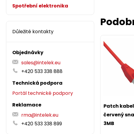
Spotřební elektronika
Podob
Důležité kontakty
Objednávky
sales@intelek.eu
+420 533 338 888
Technická podpora
Portál technické podpory
Reklamace
Patch kabe
červený sn
rma@intelek.eu
3MB
+420 533 338 899