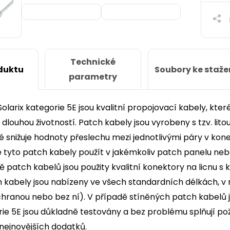
Technické
Soubory ke staže
duktu
parametry
olarix kategorie 5E jsou kvalitní propojovací kabely, kte
a dlouhou životností. Patch kabely jsou vyrobeny s tzv. lito
 snižuje hodnoty přeslechu mezi jednotlivými páry v kon
ze tyto patch kabely použít v jakémkoliv patch panelu nebo
ě patch kabelů jsou použity kvalitní konektory na licnu s k
kabely jsou nabízeny ve všech standardních délkách, v n
ranou nebo bez ní). V případě stíněných patch kabelů je
orie 5E jsou důkladně testovány a bez problému splňují p
nejnovějších dodatků.