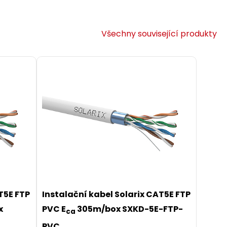
Všechny související produkty
T5E FTP
Instalační kabel Solarix CAT5E FTP
x
PVC E
305m/box SXKD-5E-FTP-
ca
PVC