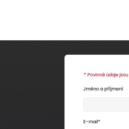
etail produktu
Detail produktu
* Povinné údaje jso
Jméno a příjmení
E-mail*
eystone Solarix
Samořezný keystone Solari