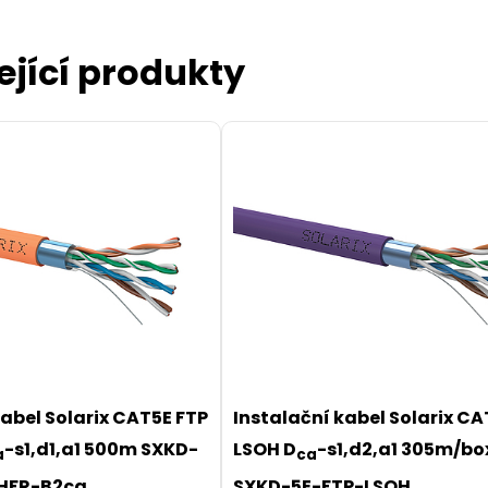
ející produkty
l CAT5E SFTP PVC 3m
-proof C5E-315YE-3MB
 CAT5E SFTP PVC 3 m
kabel Solarix CAT5E FTP
Instalační kabel Solarix CA
-s1,d1,a1 500m SXKD-
LSOH D
-s1,d2,a1 305m/bo
a
ca
97,00 CZK
HFR-B2ca
SXKD-5E-FTP-LSOH