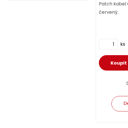
Patch kabel
červený.
ks
D