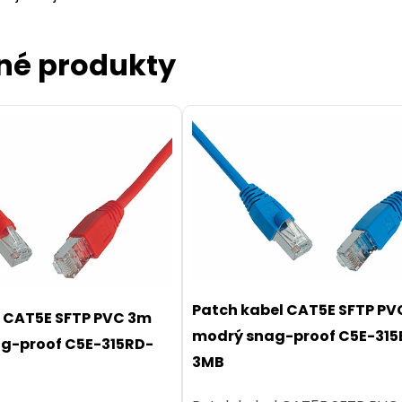
né produkty
Patch kabel CAT5E SFTP P
l CAT5E SFTP PVC 3m
modrý snag-proof C5E-315
ag-proof C5E-315RD-
3MB