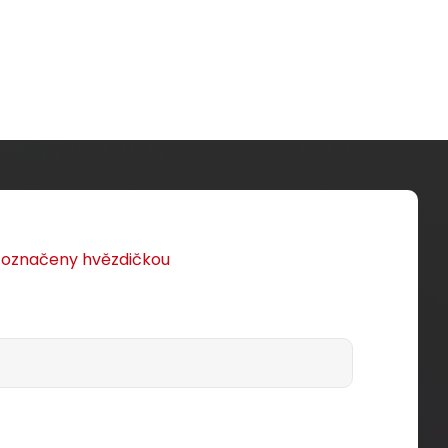
Detail produktu
u označeny hvězdičkou
Zařezávací keystone Solarix
CAT5E STP SXKJ-5E-STP-BK
x