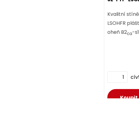
ks
Kvalitní stí
LSOHFR plášt
oheň B2
-s
ca
cí
D