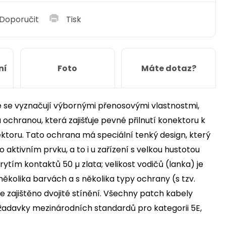
Doporučit
Tisk
ní
Foto
Máte dotaz?
ré se vyznačují výbornými přenosovými vlastnostmi,
u ochranou, která zajišťuje pevné přilnutí konektoru k
ektoru. Tato ochrana má speciální tenký design, který
 aktivním prvku, a to i u zařízení s velkou hustotou
rytím kontaktů 50 µ zlata; velikost vodičů (lanka) je
ěkolika barvách a s několika typy ochrany (s tzv.
 zajištěno dvojité stínění. Všechny patch kabely
ožadavky mezinárodních standardů pro kategorii 5E,