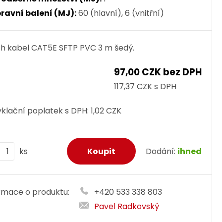
ravní balení (MJ):
60 (hlavní), 6 (vnitřní)
h kabel CAT5E SFTP PVC 3 m šedý.
97,00 CZK bez DPH
117,37 CZK s DPH
klační poplatek s DPH:
1,02 CZK
ks
Dodání:
ihned
rmace o produktu:
+420 533 338 803
Pavel Radkovský