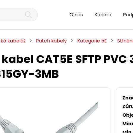
O nás
Kariéra
Pod
cká kabeláž
Patch kabely
Kategorie 5E
Stíněn
 kabel CAT5E SFTP PVC
315GY-3MB
Zna
Zár
Obj
Měr
Min