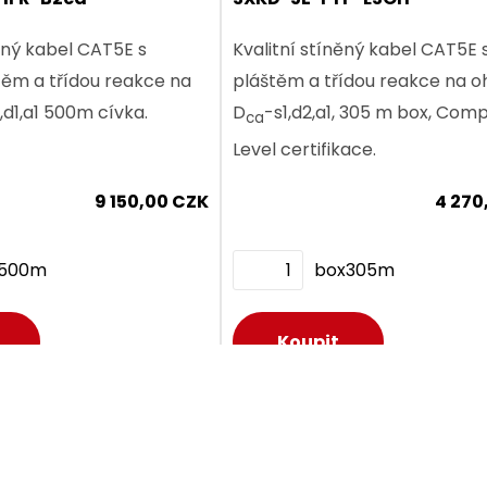
něný kabel CAT5E s
Kvalitní stíněný kabel CAT5E 
ěm a třídou reakce na
pláštěm a třídou reakce na 
1,d1,a1 500m cívka.
D
-s1,d2,a1, 305 m box, Co
ca
Level certifikace.
Dodání:
ihned
9 150,00 CZK
4 270
v500m
box305m
etail produktu
Dodání:
ihned
Dodání:
ihned