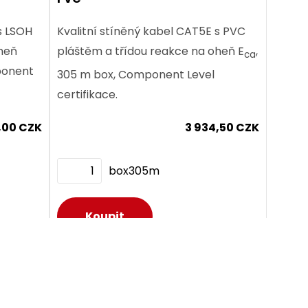
s LSOH
Kvalitní stíněný kabel CAT5E s PVC
oheň
pláštěm a třídou reakce na oheň E
,
ca
mponent
305 m box, Component Level
certifikace.
,00 CZK
3 934,50 CZK
box305m
Dodání:
ihned