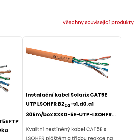
Všechny související produkty
 1m
E-1MB
Instalační kabel Solarix CAT5E
UTP LSOHFR B2
-s1,d0,a1
ca
1 m
305m/box SXKD-5E-UTP-LSOHFR-
T5E FTP
B2ca
Kvalitní nestíněný kabel CAT5E s
vka
,00 CZK
LSOHFR pláštěm a třídou reakce na