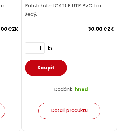
1 m
Patch kabel CAT5E UTP PVC 1 m
šedý.
,00 CZK
30,00 CZK
ks
Dodání:
ihned
Detail produktu