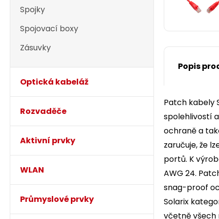
Spojky
Spojovací boxy
Zásuvky
Popis pro
Optická kabeláž
Patch kabely S
Rozvaděče
spolehlivostí 
ochraně a také
Aktivní prvky
zaručuje, že l
portů. K výrob
WLAN
AWG 24. Patch 
snag-proof och
Průmyslové prvky
Solarix kateg
včetně všech 