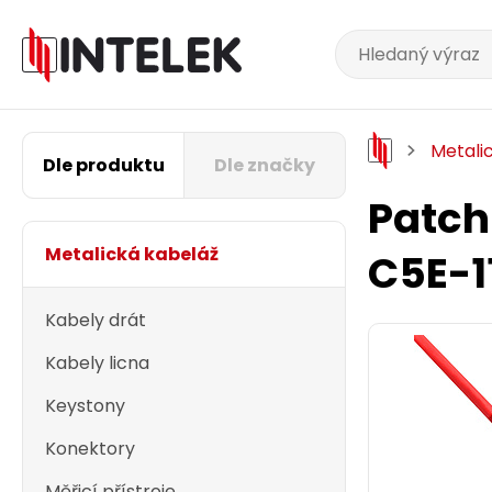
Metali
Dle produktu
Dle značky
Patch
Metalická kabeláž
C5E-1
Kabely drát
Kabely licna
Keystony
Konektory
Měřicí přístroje