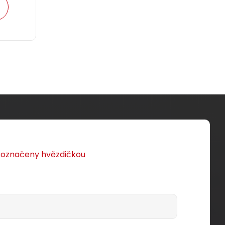
u označeny hvězdičkou
AT5E
Instalační kabel Solarix CAT5E