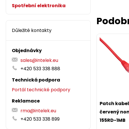
Spotřební elektronika
Podob
Důležité kontakty
Objednávky
sales@intelek.eu
+420 533 338 888
Technická podpora
Portál technické podpory
Reklamace
Patch kabe
rma@intelek.eu
červený no
+420 533 338 899
155RD-1MB