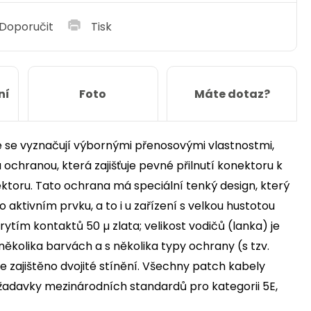
Doporučit
Tisk
ní
Foto
Máte dotaz?
ré se vyznačují výbornými přenosovými vlastnostmi,
u ochranou, která zajišťuje pevné přilnutí konektoru k
ektoru. Tato ochrana má speciální tenký design, který
 aktivním prvku, a to i u zařízení s velkou hustotou
rytím kontaktů 50 µ zlata; velikost vodičů (lanka) je
ěkolika barvách a s několika typy ochrany (s tzv.
 zajištěno dvojité stínění. Všechny patch kabely
ožadavky mezinárodních standardů pro kategorii 5E,