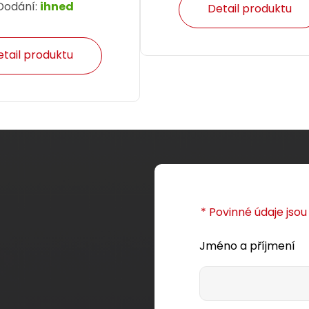
Dodání:
ihned
Detail produktu
etail produktu
* Povinné údaje jso
Jméno a příjmení
kabel Solarix CAT5E FTP
Instalační kabel Solarix C