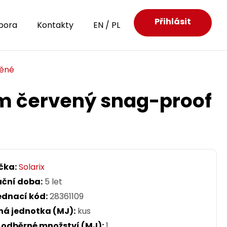
Přihlásit
pora
Kontakty
EN
/
PL
něné
1m červený snag-proof
čka:
Solarix
uční doba:
5 let
ednací kód:
28361109
ná jednotka (MJ):
kus
. odběrné množství (MJ):
1