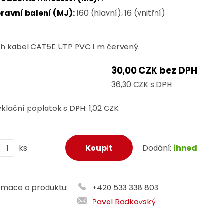
ravní balení (MJ):
160 (hlavní), 16 (vnitřní)
h kabel CAT5E UTP PVC 1 m červený.
30,00 CZK bez DPH
36,30 CZK s DPH
klační poplatek s DPH:
1,02 CZK
ks
Dodání:
ihned
rmace o produktu:
+420 533 338 803
Pavel Radkovský