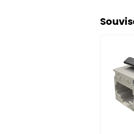
Souvis
Patch kabe
zelený sna
Patch kabel
zelený.