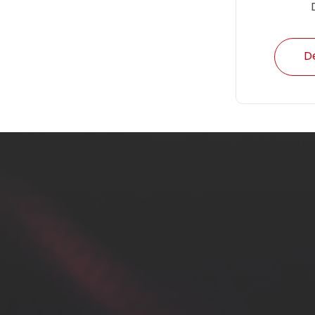
D
Instalační 