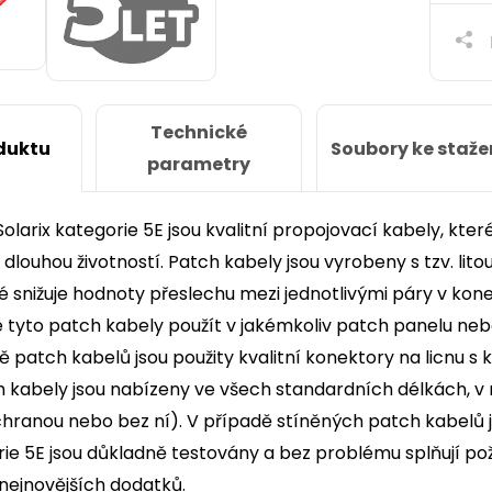
Technické
Soubory ke staže
duktu
parametry
olarix kategorie 5E jsou kvalitní propojovací kabely, kte
a dlouhou životností. Patch kabely jsou vyrobeny s tzv. lito
 snižuje hodnoty přeslechu mezi jednotlivými páry v kon
ze tyto patch kabely použít v jakémkoliv patch panelu nebo
ě patch kabelů jsou použity kvalitní konektory na licnu s k
kabely jsou nabízeny ve všech standardních délkách, v n
ranou nebo bez ní). V případě stíněných patch kabelů je
orie 5E jsou důkladně testovány a bez problému splňují p
nejnovějších dodatků.