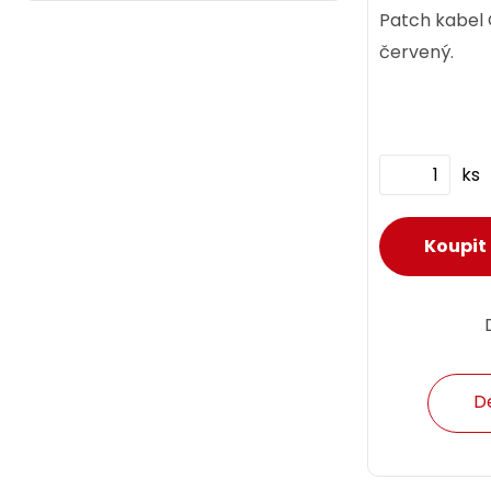
Patch kabel
červený.
ks
D