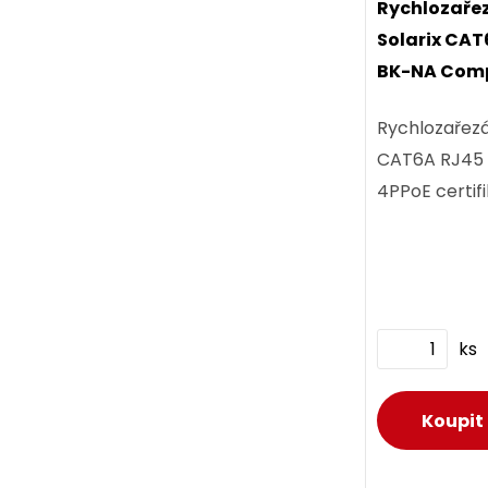
Rychlozaře
Solarix CA
ks
BK-NA Comp
certifikace
Rychlozařezá
CAT6A RJ45 
4PPoE certifi
D
D
ks