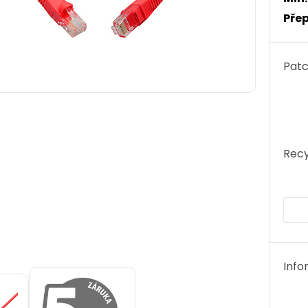
Přep
Patc
Recy
Info