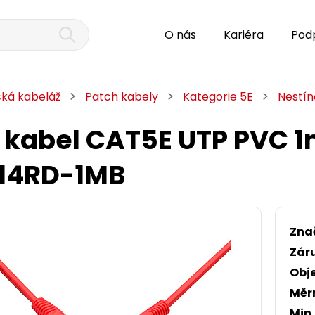
O nás
Kariéra
Pod
cká kabeláž
Patch kabely
Kategorie 5E
Nestí
 kabel CAT5E UTP PVC 
14RD-1MB
Zna
Zár
Obj
Měr
Min