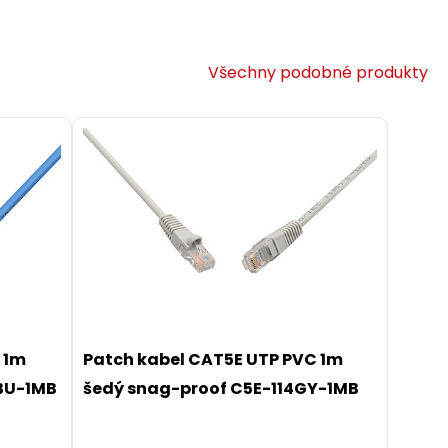
Všechny podobné produkty
 1m
Patch kabel CAT5E UTP PVC 1m
BU-1MB
šedý snag-proof C5E-114GY-1MB