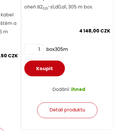
oheň B2
-s1,d0,a1, 305 m box.
ca
 kabel
áštěm a
4 148,00 CZK
05 m
box305m
,50 CZK
Dodání:
ihned
Detail produktu