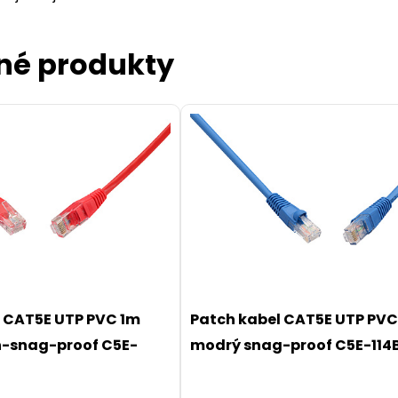
né produkty
l CAT5E UTP PVC 1m
Patch kabel CAT5E UTP PVC
n-snag-proof C5E-
modrý snag-proof C5E-114