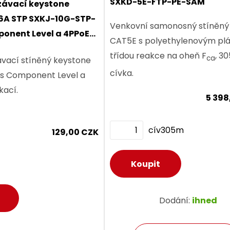
SXKD-5E-FTP-PE-SAM
závací keystone
T6A STP SXKJ-10G-STP-
ks
Venkovní samonosný stíněný
onent Level a 4PPoE
CAT5E s polyethylenovým pl
třídou reakce na oheň F
, 3
ca
vací stíněný keystone
cívka.
s Component Level a
kací.
odání:
na cestě
Dodání:
ihned
5 398
cív305m
etail produktu
Detail produktu
129,00 CZK
Dodání:
ihned