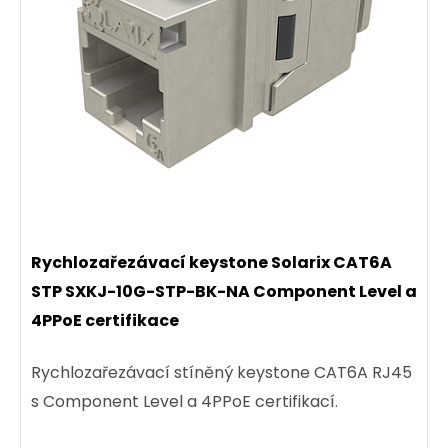
snag-proof C5E-155BU-1MB
Patch kabel CAT5E UTP PVC 1 m modrý.
30,00 CZK
ks
Dodání:
ihned
Rychlozařezávací keystone Solarix CAT6A
STP SXKJ-10G-STP-BK-NA Component Level a
4PPoE certifikace
Detail produktu
Rychlozařezávací stíněný keystone CAT6A RJ45
s Component Level a 4PPoE certifikací.