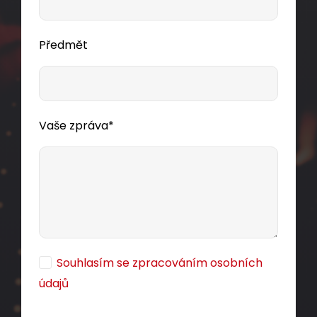
Předmět
Instalační kabel Solarix CAT5E UTP LSOH D
-
ca
Vaše zpráva*
s1,d2,a1 350 MHz 100m/box SXKD-5E-UTP-
LSOH
Kvalitní nestíněný kabel CAT5E s testovanou
šířkou pásma 350 MHz, LSOH pláštěm a třídou
reakce na oheň D
-s1,d2,a1, 100 m box,
ca
Component Level certifikace.
Souhlasím se zpracováním osobních
1 240,00 CZK
údajů