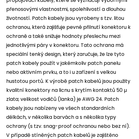
propojovací kabely, které se vyznačují výbornými
přenosovými vlastnostmi, spolehlivostí a dlouhou
životností. Patch kabely jsou vyrobeny s tzv. litou
ochranou, která zajišťuje pevné přilnutí konektoru k
ochraně a také snižuje hodnoty přeslechu mezi
jednotlivými páry v konektoru. Tato ochrana má
speciální tenký design, který zaručuje, že lze tyto
patch kabely použít v jakémkoliv patch panelu
nebo aktivním prvku, a to i u zařízení s velkou
hustotou portů. K výrobě patch kabelů jsou použity
kvalitní konektory na licnu s krytím kontaktů 50 µ
zlata; velikost vodičů (lanka) je AWG 24. Patch
kabely jsou nabízeny ve všech standardních
délkách, v několika barvách a s několika typy
ochrany (s tzv. snag-proof ochranou nebo bez ní).
V případě stíněných patch kabelů je zajištěno