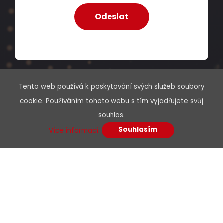
box100m
Dodání:
ihned
Detail produktu
Tento web používá k poskytování svých služeb soubory
cookie. Používáním tohoto webu s tím vyjadřujete svůj
souhlas.
Menu
Souhlasím
Více informací.
O nás
Kariéra
Podpora
Kontakty
E-shop