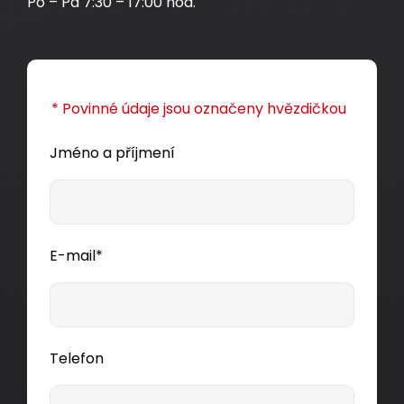
Po – Pá 7:30 – 17:00 hod.
box100m
Dodání:
ihned
* Povinné údaje jsou označeny hvězdičkou
Detail produktu
Jméno a příjmení
E-mail*
Telefon