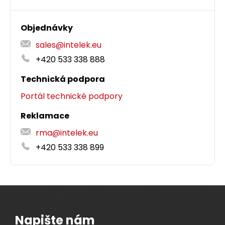
Patch kabel CAT5E UTP PVC 1 m žlutý.
box305m
Objednávky
30,00 CZK
sales@intelek.eu
Dodání:
ihned
+420 533 338 888
ks
Technická podpora
Detail produktu
Portál technické podpory
Dodání:
ihned
Reklamace
rma@intelek.eu
Detail produktu
+420 533 338 899
Napište nám