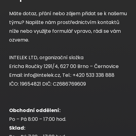
Máte dotaz, přání nebo zájem přidat se k našemu
týmu? Napište nám prostřednictvím kontaktů
níže nebo využijte formulář vpravo, rádi se vám
ozveme.
Instalační kabel Solarix CAT5E FTP PE Fca
100m/box SXKD-5E-FTP-PE
INTELEK LTD, organizační složka
Ericha Roučky 1291/4, 627 00 Brno – Černovice
Email: info@intelek.cz, Tel.: +420 533 338 888
Venkovní stíněný kabel CAT5E s
IČO: 19654821 DIČ: CZ686769609
polyethylenovým pláštěm a třídou reakce na
oheň F
, 100 m box.
ca
Obchodní oddělení:
Po – Pá 8:00 – 17:00 hod.
1 680,00 CZK
Sklad: