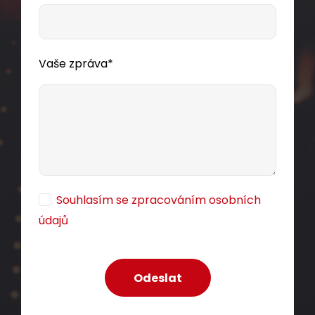
bal24
Dodání:
ihned
Vaše zpráva*
Detail produktu
Instalační kabel Solarix CAT5E FTP PVC E
ca
305m/box SXKD-5E-FTP-PVC
Souhlasím se zpracováním osobních
Kvalitní stíněný kabel CAT5E s PVC pláštěm a
údajů
třídou reakce na oheň E
, 305 m box,
ca
Component Level certifikace.
3 934,50 CZK