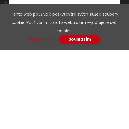
box305m
Tento web používá k poskytování svých služeb soubory
cookie. Používáním tohoto webu s tím vyjadřujete svůj
souhlas.
Dodání:
ihned
Souhlasím
Více informací.
Menu
Detail produktu
O nás
Kariéra
Podpora
Kontakty
E-shop
Dokumenty