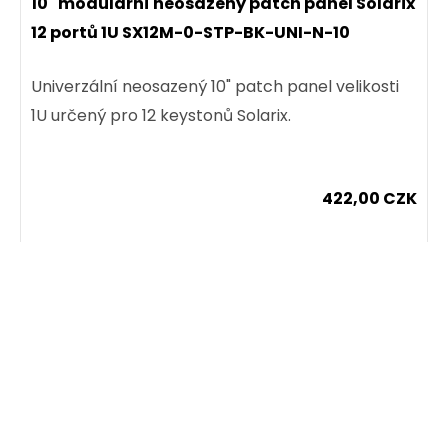
10" modulární neosazený patch panel Solarix
12 portů 1U SX12M-0-STP-BK-UNI-N-10
Univerzální neosazený 10" patch panel velikosti
1U určený pro 12 keystonů Solarix.
422,00 CZK
ks
Dodání:
ihned
Samořezný keystone Solarix CAT5E STP
SXKJ-5E-STP-BK-SA
Detail produktu
Samořezný stíněný keystone CAT5E RJ45.