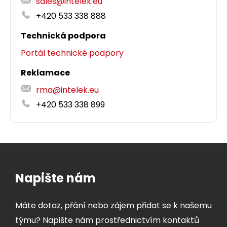
sales@intelek.eu
třídou reakce na oheň D
-s1,d2,a1, 305 m box,
ca
+420 533 338 888
Component Level certifikace.
Technická podpora
4 270,00 CZK
Portál technické podpory
Reklamace
box305m
rma@intelek.eu
+420 533 338 899
Dodání:
ihned
MULTIPACK 24 ks - rychlozařezávací
keystone Solarix CAT5E STP SXKJ-5E-STP-BK-
NA
Detail produktu
Balení 24 ks, rychlozařezávací stíněný keystone
CAT5E RJ45.
Napište nám
1 809,00 CZK
Máte dotaz, přání nebo zájem přidat se k našemu
týmu? Napište nám prostřednictvím kontaktů