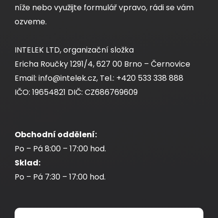
bal24
níže nebo využijte formulář vpravo, rádi se vám
ozveme.
Dodání:
ihned
INTELEK LTD, organizační složka
Ericha Roučky 1291/4, 627 00 Brno – Černovice
Detail produktu
Email: info@intelek.cz, Tel.: +420 533 338 888
IČO: 19654821 DIČ: CZ686769609
Obchodní oddělení:
Instalační kabel Solarix CAT5E FTP LSOH D
-
ca
Po – Pá 8:00 – 17:00 hod.
s1,d2,a1 500m/cívka SXKD-5E-FTP-LSOH
Sklad:
Po – Pá 7:30 – 17:00 hod.
Kvalitní stíněný kabel CAT5E s LSOH pláštěm a
třídou reakce na oheň D
-s1,d2,a1, 500 m cívka,
ca
Component Level certifikace.