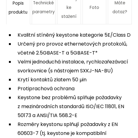
Technické
Máte
Popis
ke
Foto
parametry
dotaz?
produktu
stažení
Kvalitní stíněný keystone kategorie 5E/Class D
Určený pro provoz ethernetových protokolů,
včetně 2.5GBASE-T a 5GBASE-T*
Velmi jednoduchá instalace, rychlozařezávací
svorkovnice (s nástrojem SXKJ-NA-BU)
Krytí kontaktů zlatem 50 µin
Protiprachová ochrana
Keystone bez problémů splňuje požadavky
z mezinárodních standardů ISO/IEC 11801, EN
50173 a ANSI/TIA 568.2-E
Rozměry keystonu splňují požadavky z EN
60603-7 (tj. keystone je kompatibilní