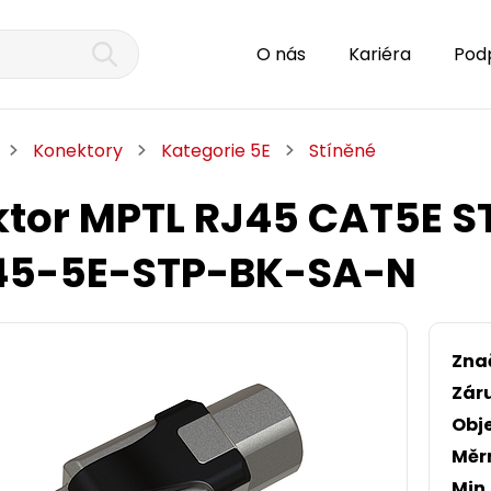
O nás
Kariéra
Pod
Konektory
Kategorie 5E
Stíněné
tor MPTL RJ45 CAT5E S
45-5E-STP-BK-SA-N
Zna
Zár
Obj
Měr
Min