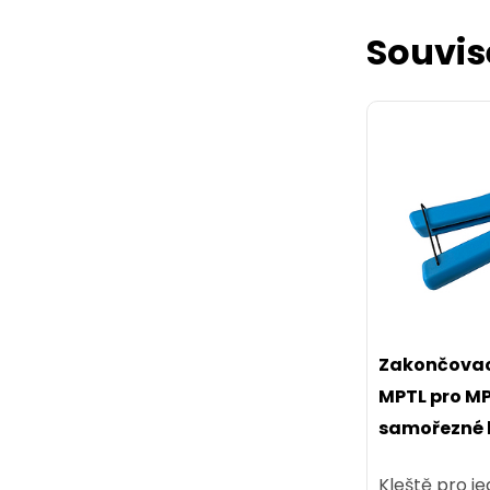
Souvis
Konektor R
stíněný nes
KRJ45/5SH
Zakončovací
Stíněný kone
MPTL pro MP
vodič licna, k
samořezné k
Kleště pro je