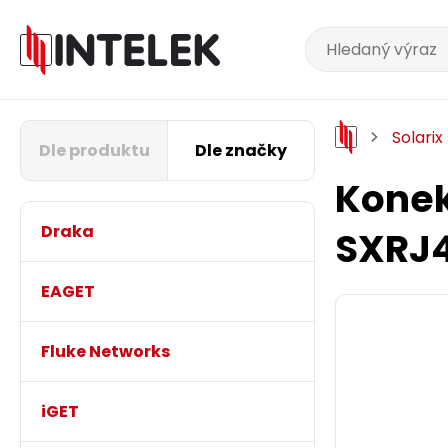
Solarix
Dle produktu
Dle značky
Konek
Draka
SXRJ
EAGET
Fluke Networks
iGET