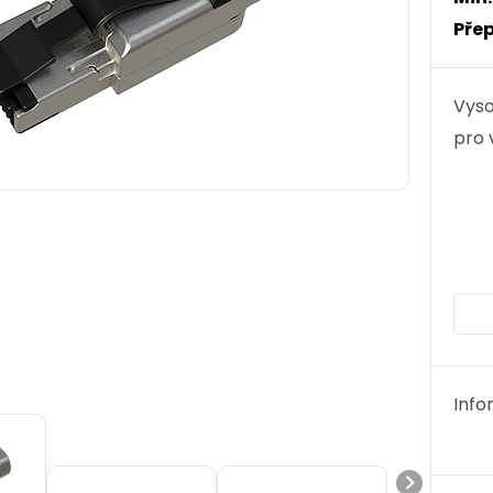
Přep
Vyso
pro 
Info