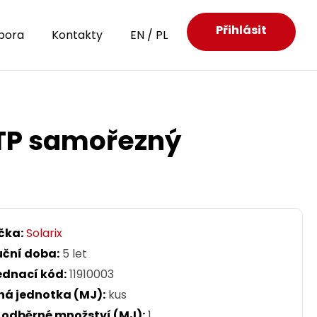
Přihlásit
pora
Kontakty
EN
/
PL
TP samořezný
čka:
Solarix
uční doba:
5 let
ednací kód:
11910003
ná jednotka (MJ):
kus
. odběrné množství (MJ):
1