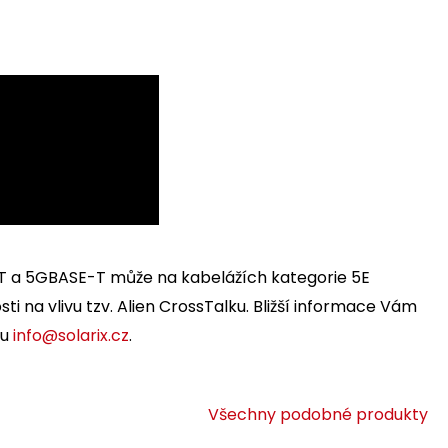
-T a 5GBASE-T může na kabelážích kategorie 5E
osti na vlivu tzv. Alien CrossTalku. Bližší informace Vám
lu
info@solarix.cz
.
Všechny podobné produkty