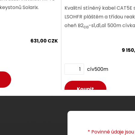
keystonů Solarix.
Kvalitní stíněný kabel CAT5E 
8,90 CZK
4
LSOHFR pláštěm a třídou rea
oheň B2
-s1,d1,a1 500m cívka
ca
ks
631,00 CZK
9 150
cív500m
Dodání:
ihned
Dodání:
ihned
etail produktu
Detail produktu
Dodání:
ihned
Dodání:
ihned
etail produktu
Detail produktu
* Povinné údaje jso