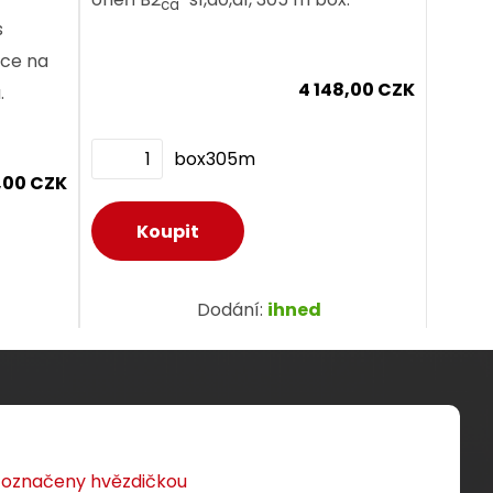
ca
s
,60 CZK
4,60 CZK
kce na
4 148,00 CZK
.
ks
box305m
,00 CZK
Dodání:
ihned
Dodání:
ihned
Detail produktu
Detail produktu
u označeny hvězdičkou