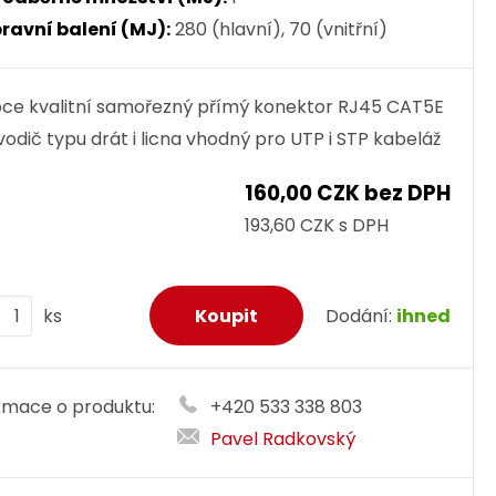
ravní balení (MJ):
280 (hlavní), 70 (vnitřní)
ce kvalitní samořezný přímý konektor RJ45 CAT5E
vodič typu drát i licna vhodný pro UTP i STP kabeláž
160,00 CZK bez DPH
193,60 CZK s DPH
ks
Dodání:
ihned
rmace o produktu:
+420 533 338 803
Pavel Radkovský