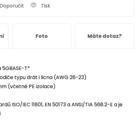
Doporučit
Tisk
ní
Foto
Máte dotaz?
 a 5GBASE-T*
odiče typu drát i licna (AWG 26-23)
mm (včetně PE izolace)
ů ISO/IEC 11801, EN 50173 a ANSI/TIA 568.2-E a je
i