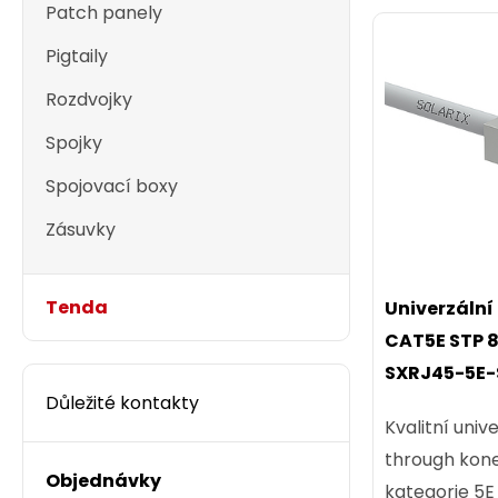
Patch panely
Pigtaily
Rozdvojky
Spojky
Spojovací boxy
Zásuvky
Tenda
Univerzální
CAT5E STP 8
SXRJ45-5E-
Důležité kontakty
Kvalitní univ
through kon
Objednávky
kategorie 5E 