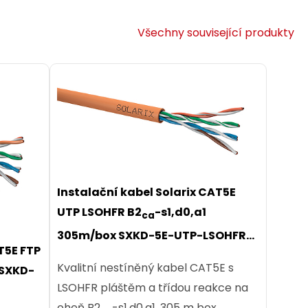
Všechny související produkty
8p8c
Konektor RJ45 CAT5E UTP 8p8c
Instalační kabel Solarix CAT5E
rát
nestíněný neskládaný na licnu
UTP LSOHFR B2
-s1,d0,a1
KRJ45/5
ca
305m/box SXKD-5E-UTP-LSOHFR-
c. Pro
Nestíněný konektor RJ45 8p8c. Pro
T5E FTP
B2ca
Kvalitní nestíněný kabel CAT5E s
ložky.
vodič licna, kulatý kabel. Bez vložky.
 SXKD-
LSOHFR pláštěm a třídou reakce na
oheň B2
-s1,d0,a1, 305 m box.