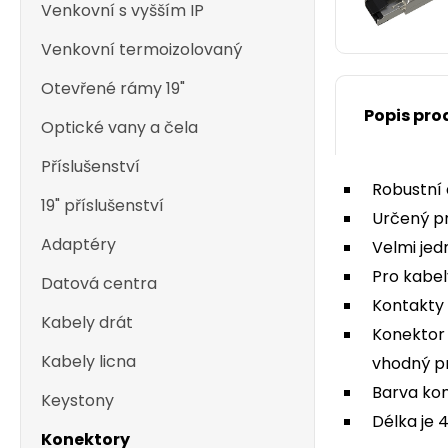
Venkovní s vyšším IP
Venkovní termoizolovaný
Otevřené rámy 19"
Popis pro
Optické vany a čela
Příslušenství
Robustní 
19" příslušenství
Určený p
Adaptéry
Velmi jed
Pro kabel
Datová centra
Kontakty 
Kabely drát
Konektor 
Kabely licna
vhodný pr
Barva kon
Keystony
Délka je 
Konektory