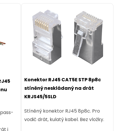
Konektor RJ45 CAT5E STP 8p8c
RJ45
stíněný neskládaný na drát
cnu
KRJS45/5SLD
Stíněný konektor RJ45 8p8c. Pro
 pass-
vodič drát, kulatý kabel. Bez vložky.
át i