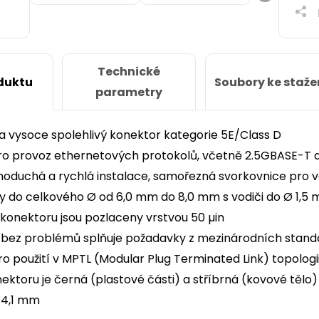
Technické
Soubory ke staže
duktu
parametry
a vysoce spolehlivý konektor kategorie 5E/Class D
ro provoz ethernetových protokolů, včetně 2.5GBASE-T
noduchá a rychlá instalace, samořezná svorkovnice pro v
y do celkového Ø od 6,0 mm do 8,0 mm s vodiči do Ø 1,5 
konektoru jsou pozlaceny vrstvou 50 µin
bez problémů splňuje požadavky z mezinárodních standard
o použití v MPTL (Modular Plug Terminated Link) topologi
ektoru je černá (plastové části) a stříbrná (kovové tělo)
44,1 mm