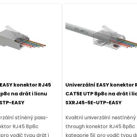
 EASY konektor RJ45
Univerzální EASY konektor 
p8c na drát i licnu
CAT5E UTP 8p8c na drát i li
STP-EASY
SXRJ45-5E-UTP-EASY
erzální stíněný pass-
Kvalitní univerzální nestíněný
ektor RJ45 8p8c
through konektor RJ45 8p8c
pro vodič typu drát i
kategorie 5E pro vodič typu dr