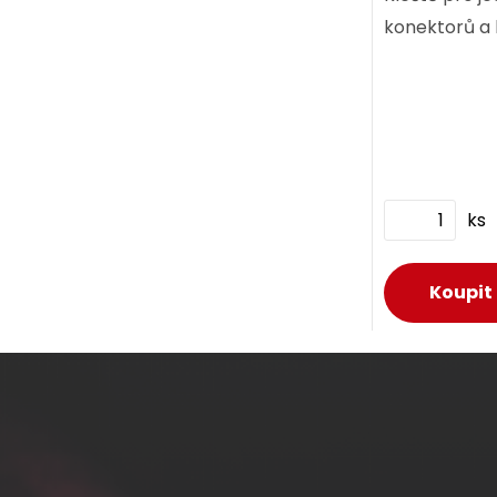
konektorů a 
ks
ks
D
D