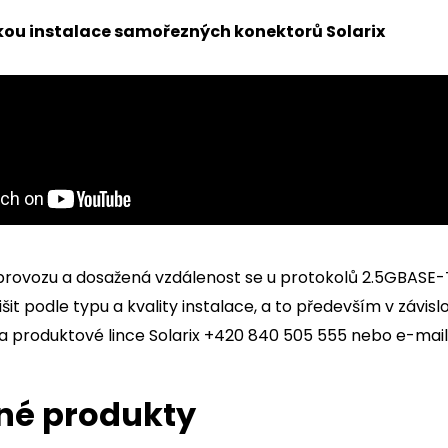
kou instalace samořezných konektorů Solarix
provozu a dosažená vzdálenost se u protokolů 2.5GBASE
išit podle typu a kvality instalace, a to především v závisl
na produktové lince Solarix +420 840 505 555 nebo e-mai
né produkty