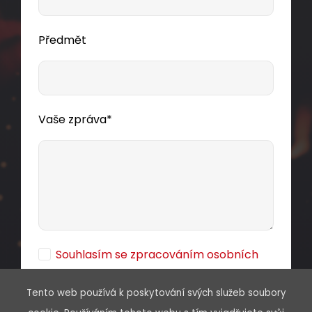
OS-1,5M
Předmět
Optický pigtail je část optického vlákna
opatřeného konektorem a slouží k zakončení
optické trasy v optické kazetě.
51,00 CZK
Vaše zpráva*
ks
Dodání:
ihned
Souhlasím se zpracováním osobních
Detail produktu
údajů
Tento web používá k poskytování svých služeb soubory