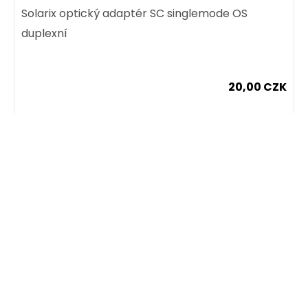
205,00 CZK
Solarix optický adaptér SC singlemode OS
duplexní
ks
20,00 CZK
Dodání:
na dotaz
ks
Detail produktu
Dodání:
ihned
Detail produktu