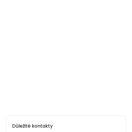
Adaptér SCapc SM OS duplex SXAD-SC-APC-
OS-D
Solarix optický adaptér SC singlemode OS
duplexní
20,00 CZK
Důležité kontakty
ks