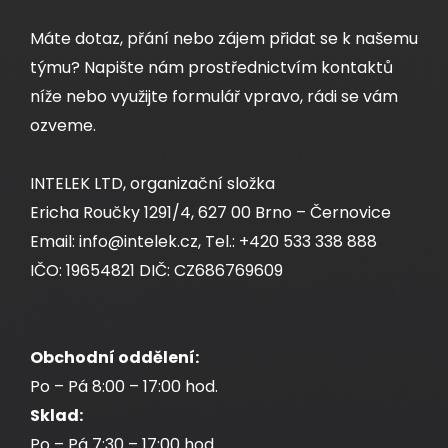
Máte dotaz, přání nebo zájem přidat se k našemu
týmu? Napište nám prostřednictvím kontaktů
Adaptér SCapc SM OS simplex SXAD-SC-
níže nebo využijte formulář vpravo, rádi se vám
APC-OS-S
ozveme.
Solarix optický adaptér SCapc singlemode OS
INTELEK LTD, organizační složka
simplexní
Ericha Roučky 1291/4, 627 00 Brno – Černovice
Email: info@intelek.cz, Tel.: +420 533 338 888
10,00 CZK
IČO: 19654821 DIČ: CZ686769609
ks
Obchodní oddělení:
Po – Pá 8:00 – 17:00 hod.
Dodání:
ihned
Sklad:
Po – Pá 7:30 – 17:00 hod.