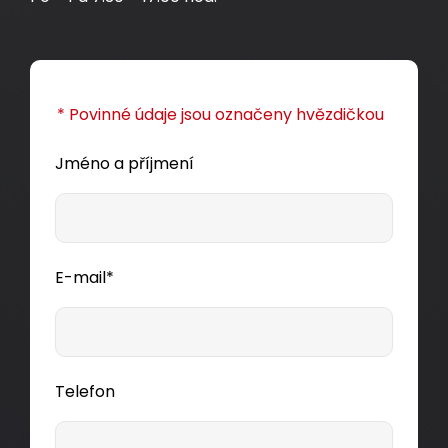
Detail produktu
* Povinné údaje jsou označeny hvězdičkou
Jméno a příjmení
E-mail*
Telefon
Pigtail 9/125 SCapc SM OS 1,5m SXPI-SC-APC-