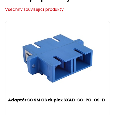
Všechny související produkty
Patch kabel 9/125 SCapc/SCupc SM OS 3m
duplex SXPC-SC/SC-APC/UPC-OS-3M-D
Solarix optický patch kabel slouží pro propojení
mezi aktivními komponenty či mezi pasivními
komponenty, představujícími koncový bod
Adaptér SC SM OS duplex SXAD-SC-PC-OS-D
fyzického spoje.