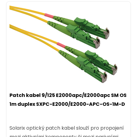
Patch kabel 9/125 E2000apc/E2000apc SM OS
1m duplex SXPC-E2000/E2000-APC-OS-1M-D
Solarix optický patch kabel slouží pro propojení
mezi aktivními komponenty či mezi pasivními