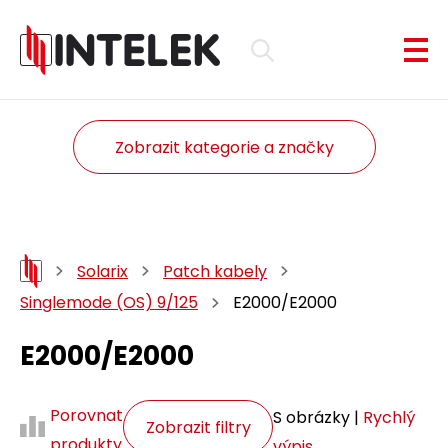
Zobrazit kategorie a značky
Solarix
Patch kabely
Singlemode (OS) 9/125
E2000/E2000
E2000/E2000
Porovnat
S obrázky |
Rychlý
Zobrazit filtry
produkty
výpis