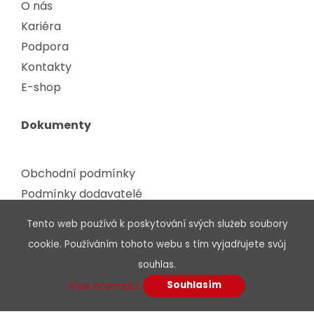
O nás
Kariéra
Podpora
Kontakty
E-shop
Dokumenty
Obchodní podmínky
Podmínky dodavatelé
Etický kodex
Tento web používá k poskytování svých služeb soubory
Certifikáty, osvědčení
cookie. Používáním tohoto webu s tím vyjadřujete svůj
Zpracování odpadu
souhlas.
Ochrana údajů
Souhlasím
Více informací.
GDPR