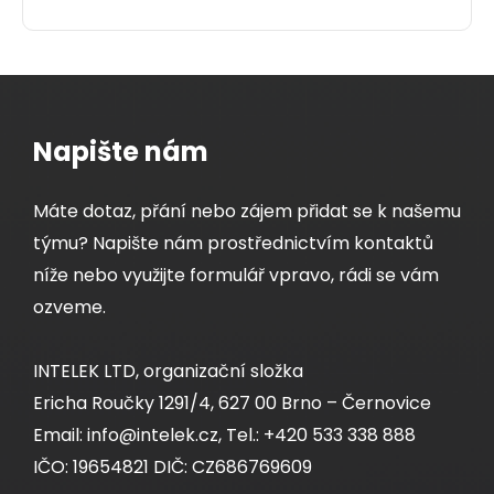
Napište nám
Máte dotaz, přání nebo zájem přidat se k našemu
týmu? Napište nám prostřednictvím kontaktů
níže nebo využijte formulář vpravo, rádi se vám
ozveme.
INTELEK LTD, organizační složka
Ericha Roučky 1291/4, 627 00 Brno – Černovice
Email: info@intelek.cz, Tel.: +420 533 338 888
IČO: 19654821 DIČ: CZ686769609