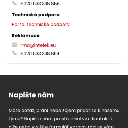
+420 533 338 888
Technická podpora
Detail produktu
Portál technické podpory
Reklamace
rma@intelek.eu
+420 533 338 899
Napište nám
Máte dotaz, přání nebo zájem přidat se k našemu
týmu? Napište nám prostřednictvím kontaktů
níže nebo využijte formulář vpravo, rádi se vám