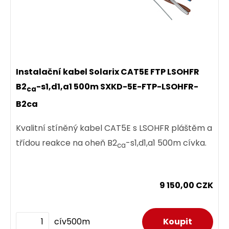
Patch kabel CAT5E SFTP PVC 10 m modrý.
274,00 CZK
ks
Instalační kabel Solarix CAT5E FTP LSOHFR
B2
-s1,d1,a1 500m SXKD-5E-FTP-LSOHFR-
ca
B2ca
Dodání:
ihned
Kvalitní stíněný kabel CAT5E s LSOHFR pláštěm a
Detail produktu
třídou reakce na oheň B2
-s1,d1,a1 500m cívka.
ca
9 150,00 CZK
cív500m