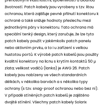
přenosovými vlastnostmi, spolehlivostí a dlouhou
životností. Patch kabely jsou vyrobeny s tzv. litou
ochranou, která zajišťuje pevné přilnutí konektoru k
ochraně a také snižuje hodnoty přeslechu mezi
jednotlivými páry v konektoru. Tato ochrana má
speciální tenký design, který zaručuje, že lze tyto
patch kabely použít v jakémkoliv patch panelu
nebo aktivním prvku, a to i u zařízení s velkou
hustotou portů. K výrobě patch kabelů jsou použity
kvalitní konektory na licnu s krytím kontaktů 50 µ
zlata; velikost vodičů (lanka) je AWG 26. Patch
kabely jsou nabízeny ve všech standardních
délkách, v několika barvách a s několika typy
ochrany (s tzv. snag-proof ochranou nebo bez ní).
V případě stíněných patch kabelů je zajištěno
dvojité stínění. Všechny patch kabely Solarix