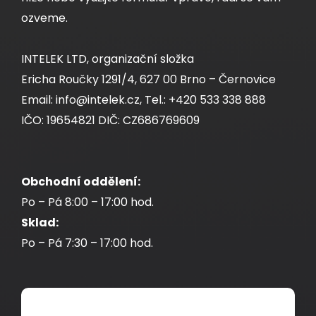
19" patch panel Solarix 24 x RJ45 CAT5E STP
ozveme.
1U SX24-5E-STP-BK-N
INTELEK LTD, organizační složka
Ericha Roučky 1291/4, 627 00 Brno – Černovice
Stíněný patch panel CAT5E 24 portů, černý.
Email: info@intelek.cz, Tel.: +420 533 338 888
IČO: 19654821 DIČ: CZ686769609
1 679,00 CZK
Obchodní oddělení:
Po – Pá 8:00 – 17:00 hod.
ks
Sklad:
Po – Pá 7:30 – 17:00 hod.
Dodání:
ihned