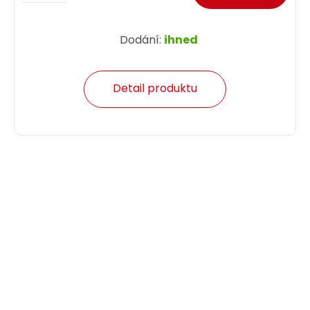
Dodání:
ihned
Detail produktu
Patch kabel CAT5E SFTP PVC 10m šedý snag-
proof C5E-315GY-10MB
Patch kabel CAT5E SFTP PVC 10 m šedý.
274,00 CZK
ks