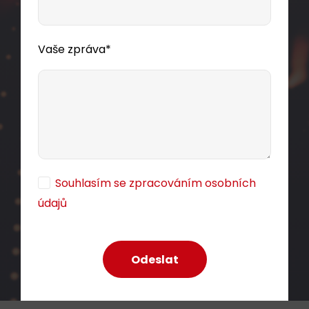
omítku bílá SX9-1-5E-STP-WH
Vaše zpráva*
Stíněná jednoportová zásuvka SX9 kategorie 5E,
bílá.
147,00 CZK
Souhlasím se zpracováním osobních
ks
údajů
Dodání:
ihned
Detail produktu