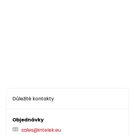
Instalační kabel Solarix CAT5E FTP PVC E
ca
305m/box SXKD-5E-FTP-PVC
Kvalitní stíněný kabel CAT5E s PVC pláštěm a
třídou reakce na oheň E
, 305 m box,
ca
Component Level certifikace.
3 934,50 CZK
Důležité kontakty
box305m
Objednávky
sales@intelek.eu
Dodání:
ihned