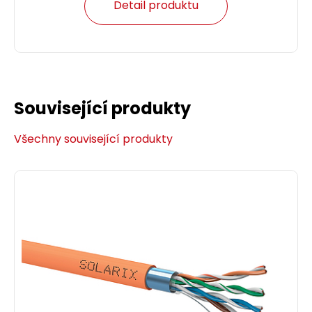
Detail produktu
Související produkty
Všechny související produkty
Patch kabel CAT5E SFTP PVC 10m modrý
snag-proof C5E-315BU-10MB