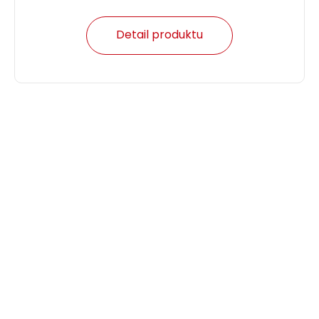
Detail produktu
Patch kabel CAT5E SFTP PVC 10m šedý snag-
proof C5E-315GY-10MB
Patch kabel CAT5E SFTP PVC 10 m šedý.
274,00 CZK
ks
Dodání:
ihned
Detail produktu