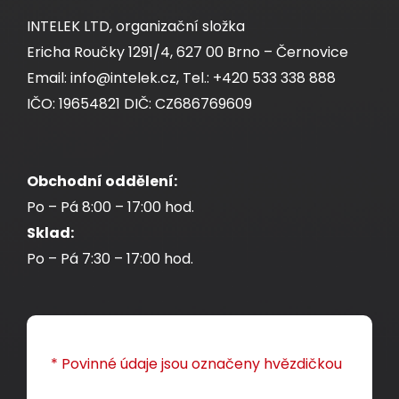
INTELEK LTD, organizační složka
Ericha Roučky 1291/4, 627 00 Brno – Černovice
Samořezný keystone Solarix CAT5E STP
Email: info@intelek.cz, Tel.: +420 533 338 888
SXKJ-5E-STP-RAL-SA, RAL FIT moduly,
IČO: 19654821 DIČ: CZ686769609
GROUND LOCK
Kompaktní HD samořezný stíněný keystone
CAT5E s RAL FIT barevnými moduly a systémem
Obchodní oddělení:
GROUND LOCK.
Po – Pá 8:00 – 17:00 hod.
Sklad:
86,00 CZK
Po – Pá 7:30 – 17:00 hod.
ks
* Povinné údaje jsou označeny hvězdičkou
Dodání:
ihned