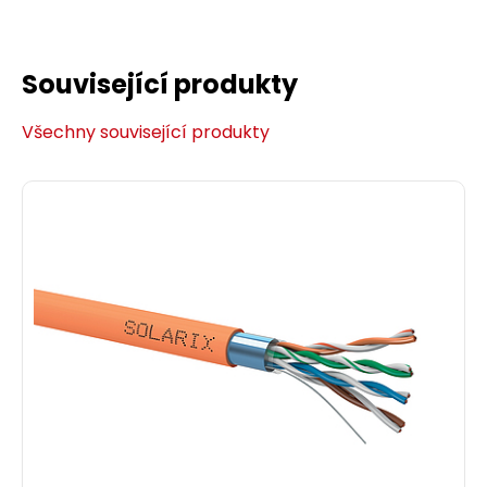
Související produkty
Všechny související produkty
Patch kabel CAT5E SFTP PVC 10m modrý
snag-proof C5E-315BU-10MB
Patch kabel CAT5E SFTP PVC 10 m modrý.
274,00 CZK