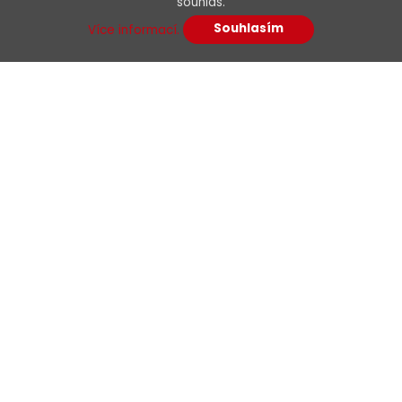
souhlas.
Souhlasím
Více informací.
Dodání:
ihned
Menu
Detail produktu
O nás
Kariéra
Podpora
Kontakty
E-shop
Dokumenty
Obchodní podmínky
Podmínky dodavatelé
Etický kodex