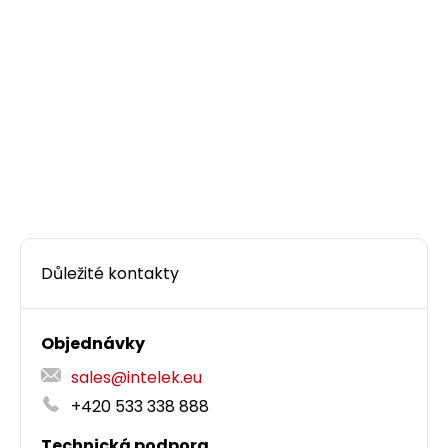
Instalační kabel Solarix CAT5E FTP PVC E
ca
305m/box SXKD-5E-FTP-PVC
Kvalitní stíněný kabel CAT5E s PVC pláštěm a
třídou reakce na oheň E
, 305 m box,
ca
Component Level certifikace.
3 934,50 CZK
Důležité kontakty
box305m
Objednávky
Dodání:
ihned
sales@intelek.eu
+420 533 338 888
Detail produktu
Technická podpora