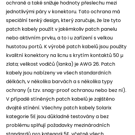
ochraně a také snižuje hodnoty přeslechu mezi
jednotlivými páry v konektoru. Tato ochrana má
speciální tenký design, který zaručuje, že lze tyto
patch kabely použít v jakémkoliv patch panelu
nebo aktivním prvku, a to i u zařízení s velkou
hustotou portů. K výrobě patch kabelů jsou použity
kvalitní konektory na licnu s krytím kontaktů 50 µ
zlata; velikost vodičů (lanka) je AWG 26. Patch
kabely jsou nabízeny ve všech standardních
délkách, v několika barvách a s několika typy
ochrany (s tzv. snag-proof ochranou nebo bez ní).
V případě stíněných patch kabelů je zajištěno
dvojité stínění. Všechny patch kabely Solarix
kategorie 5E jsou důkladně testovány a bez
problému splňují požadavky mezinárodních
standardů pro kategorii 5E, včetně všech