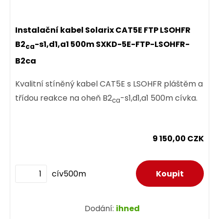
ks
Instalační kabel Solarix CAT5E FTP LSOHFR
B2
-s1,d1,a1 500m SXKD-5E-FTP-LSOHFR-
ca
B2ca
Dodání:
ihned
Kvalitní stíněný kabel CAT5E s LSOHFR pláštěm a
Detail produktu
třídou reakce na oheň B2
-s1,d1,a1 500m cívka.
ca
9 150,00 CZK
cív500m
Dodání:
ihned