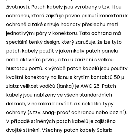
životností. Patch kabely jsou vyrobeny s tzv. litou
ochranou, která zajišťuje pevné přilnutí konektoru k
ochraně a také snižuje hodnoty přeslechu mezi
jednotlivými páry v konektoru. Tato ochrana má
speciální tenký design, který zaručuje, že lze tyto
patch kabely použít v jakémkoliv patch panelu
nebo aktivním prvku, a to i u zařízení s velkou
hustotou portů. K výrobě patch kabelů jsou použity
kvalitní konektory na licnu s krytím kontaktů 50 µ
zlata; velikost vodičů (lanka) je AWG 26. Patch
kabely jsou nabízeny ve všech standardních
délkách, v několika barvách a s několika typy
ochrany (s tzv. snag-proof ochranou nebo bez ní).
V případě stíněných patch kabelů je zajištěno
dvojité stínění. Všechny patch kabely Solarix