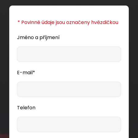
CAT5E s RAL FIT barevnými moduly a systémem
GROUND LOCK.
* Povinné údaje jsou označeny hvězdičkou
86,00 CZK
Jméno a příjmení
ks
E-mail*
Dodání:
ihned
Detail produktu
Telefon