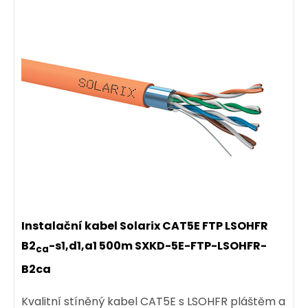
Instalační kabel Solarix CAT5E FTP LSOHFR
Patch kabel CAT5E SFTP PVC 20m šedý snag-
B2
-s1,d1,a1 500m SXKD-5E-FTP-LSOHFR-
ca
proof C5E-315GY-20MB
B2ca
Patch kabel CAT5E SFTP PVC 20 m šedý.
Kvalitní stíněný kabel CAT5E s LSOHFR pláštěm a