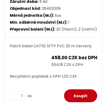
Záruční doba:
5 let
Objednací kód:
28462009
Měrná jednotka (MJ):
kus
Min. odběrné množství (MJ):
1
Přepravní balení (MJ):
20 (hlavní), 2 (vnitřní)
Patch kabel CAT5E SFTP PVC 20 m červený.
458,00 CZK bez DPH
554,18 CZK s DPH
Recyklační poplatek s DPH:
1,02 CZK
ks