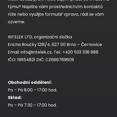
ks
týmu? Napište nám prostřednictvím kontaktů
níže nebo využijte formulář vpravo, rádi se vám
Dodání:
ihned
ozveme.
Detail produktu
INTELEK LTD, organizační složka
Ericha Roučky 1291/4, 627 00 Brno – Černovice
Email: info@intelek.cz, Tel.: +420 533 338 888
IČO: 19654821 DIČ: CZ686769609
Obchodní oddělení:
Samořezný keystone Solarix CAT5E STP
Po – Pá 8:00 – 17:00 hod.
SXKJ-5E-STP-RAL-SA, RAL FIT moduly,
Sklad:
GROUND LOCK
Po – Pá 7:30 – 17:00 hod.
Kompaktní HD samořezný stíněný keystone