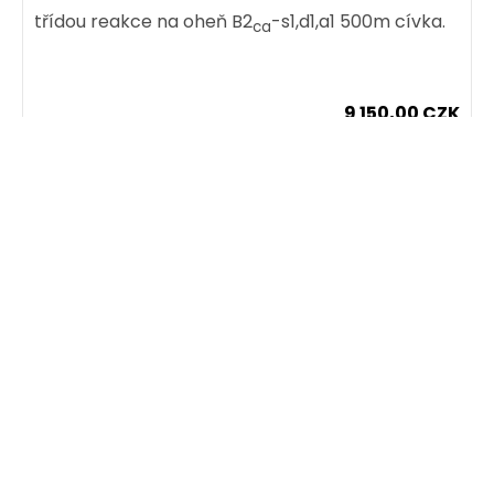
třídou reakce na oheň B2
-s1,d1,a1 500m cívka.
458,00 CZK
ca
ks
9 150,00 CZK
Dodání:
ihned
cív500m
Detail produktu
Dodání:
ihned
Detail produktu