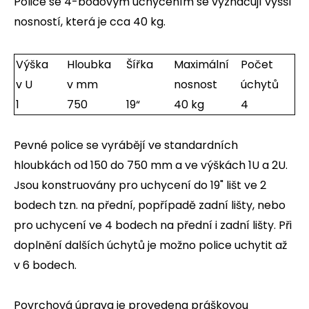
Police se 4-bodovým uchycením se vyznačují vyšší
nosností, která je cca 40 kg.
Výška
Hloubka
Šířka
Maximální
Počet
v U
v mm
nosnost
úchytů
1
750
19“
40 kg
4
Pevné police se vyrábějí ve standardních
hloubkách od 150 do 750 mm a ve výškách 1U a 2U.
Jsou konstruovány pro uchycení do 19" lišt ve 2
bodech tzn. na přední, popřípadě zadní lišty, nebo
pro uchycení ve 4 bodech na přední i zadní lišty. Při
doplnění dalších úchytů je možno police uchytit až
v 6 bodech.
Povrchová úprava je provedena práškovou