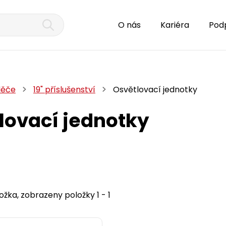
O nás
Kariéra
Pod
děče
19" příslušenství
Osvětlovací jednotky
lovací jednotky
ožka, zobrazeny položky 1 - 1