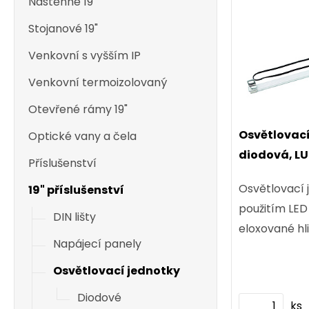
Nástěnné 19"
Stojanové 19"
Venkovní s vyšším IP
Venkovní termoizolovaný
Otevřené rámy 19"
Osvětlovací
Optické vany a čela
diodová, L
Příslušenství
Osvětlovací 
19" příslušenství
použitím LED
DIN lišty
eloxované hli
Napájecí panely
Osvětlovací jednotky
Diodové
ks