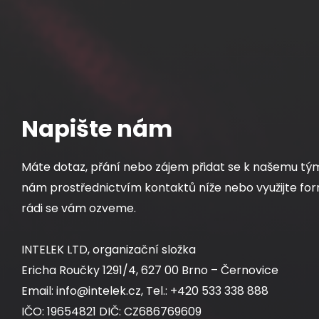
Napište nám
Máte dotaz, přání nebo zájem přidat se k našemu tý
nám prostřednictvím kontaktů níže nebo využijte for
rádi se vám ozveme.
INTELEK LTD, organizační složka
Ericha Roučky 1291/4, 627 00 Brno – Černovice
Email: info@intelek.cz, Tel.: +420 533 338 888
IČO: 19654821 DIČ: CZ686769609