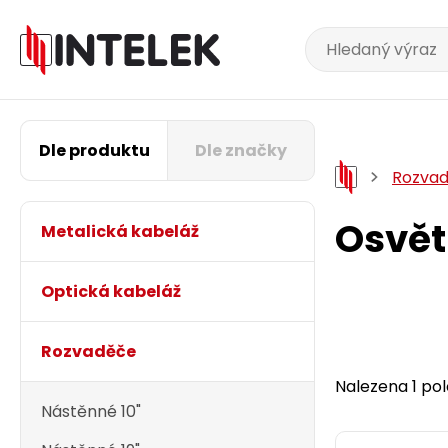
Dle produktu
Dle značky
Rozva
Osvět
Metalická kabeláž
Optická kabeláž
Rozvaděče
Nalezena 1 pol
Nástěnné 10"