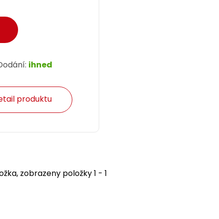
Dodání:
ihned
etail produktu
ožka, zobrazeny položky 1 - 1