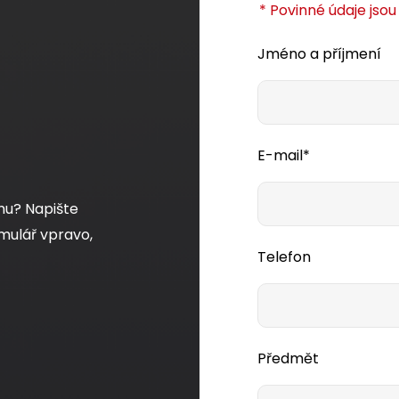
* Povinné údaje jso
Jméno a příjmení
E-mail*
mu? Napište
mulář vpravo,
Telefon
Předmět